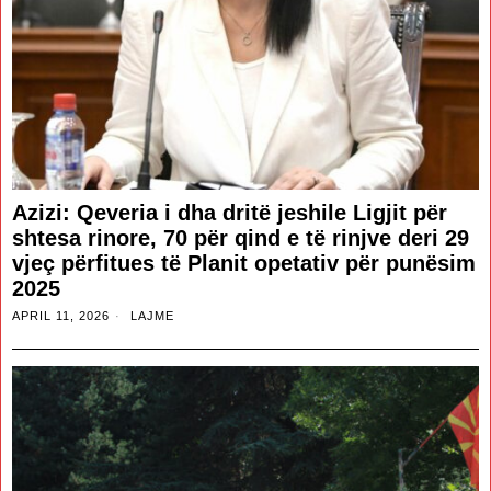
Azizi: Qeveria i dha dritë jeshile Ligjit për
shtesa rinore, 70 për qind e të rinjve deri 29
vjeç përfitues të Planit opetativ për punësim
2025
APRIL 11, 2026
LAJME