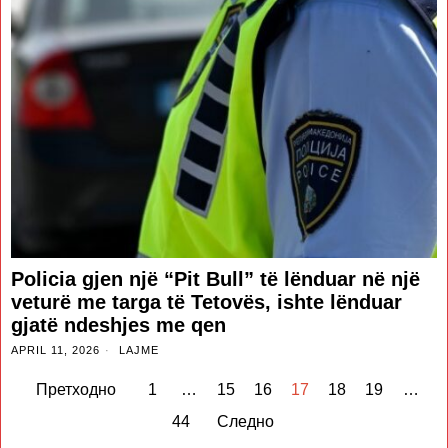
Policia gjen një “Pit Bull” të lënduar në një
veturë me targa të Tetovës, ishte lënduar
gjatë ndeshjes me qen
APRIL 11, 2026
LAJME
Претходно
1
…
15
16
17
18
19
…
44
Следно