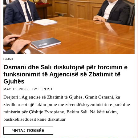
LAJME
Osmani dhe Sali diskutojnë për forcimin e
funksionimit të Agjencisë së Zbatimit të
Gjuhës
MAY 13, 2026
BY
E-POST
Drejtori i Agjencisë së Zbatimit të Gjuhës, Granit Osmani, ka
zhvilluar sot një takim pune me zëvendëskryeministrin e parë dhe
ministrin për Çështje Evropiane, Bekim Sali. Në këtë takim,
bashkëbiseduesit kanë diskutuar
ЧИТАЈ ПОВЕЌЕ