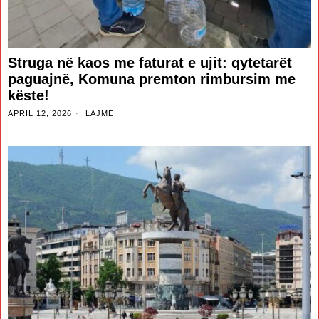
Struga në kaos me faturat e ujit: qytetarët
paguajnë, Komuna premton rimbursim me
këste!
APRIL 12, 2026
LAJME