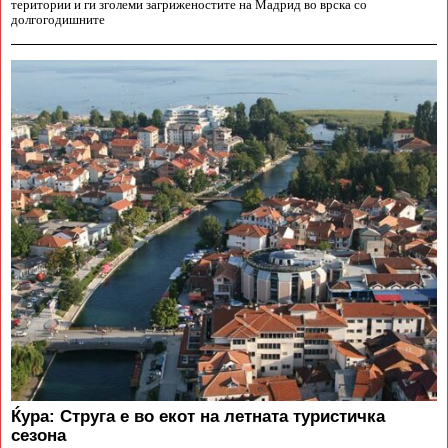
територии и ги зголеми загриженостите на Мадрид во врска со
долгогодишните
Ќура: Струга е во екот на летната туристичка
сезона