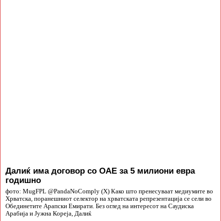
Далиќ има договор со ОАЕ за 5 милиони евра
годишно
фото: MugFPL @PandaNoComply (X) Како што пренесуваат медиумите во
Хрватска, поранешниот селектор на хрватската репрезентација се сели во
Обединетите Арапски Емирати. Без оглед на интересот на Саудиска
Арабија и Јужна Кореја, Далиќ