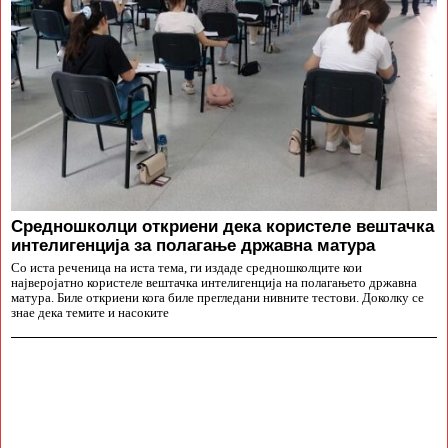
Средношколци откриени дека користеле вештачка
интелигенција за полагање државна матура
Со иста реченица на иста тема, ги издаде средношколците кои
најверојатно користеле вештачка интелигенција на полагањето државна
матура. Биле откриени кога биле прегледани нивните тестови. Доколку се
знае дека темите и насоките