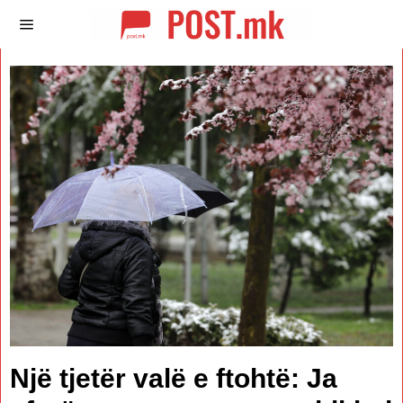
Një tjetër valë e ftohtë: Ja