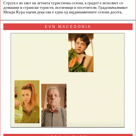
Струга е во екот на летната туристичка сезона, а градот е исполнет со
домашни и странски туристи, иселеници и посетители. Градоначалникот
Менди Ќура оцени дека ова е една од најдинамичните сезони досега,
EVN MACEDONIA