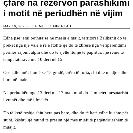
çfarë na rezervon parashikimi
i motit në periudhën në vijim
MAY 10, 2026
LAJME
1 MIN READ
Edhe pse jemi pothuajse në mesin e majit, territori i Ballkanit do të
preket nga një valë e re e ftohtë që do të zbresë nga veriperëndimi
përmes rajonit alpin dhe do të sjellë ftohje të papritur, një rënie të
temperaturave me 10 deri në 15.
Ose edhe më shumë se 15 gradë, erëra të forta, shi dhe madje edhe
borë në male.
Në periudhën nga 13 deri më 17 maj, moti do të mbetet mesatarisht
i vranët dhe më i freskët.
Do të ketë reshje shiu herë pas here, dhe do të ketë edhe kushte për
stuhi, kështu që mund të presim një mes mjaft të paqëndrueshëm të
muajit.