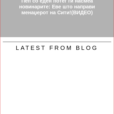
Пеп со еден потег ги насмеа
новинарите: Еве што направи
менаџерот на Сити!(ВИДЕО)
LATEST FROM BLOG