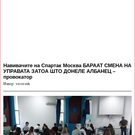
Навивачите на Спартак Москва БАРААТ СМЕНА НА
УПРАВАТА ЗАТОА ШТО ДОНЕЛЕ АЛБАНЕЦ –
провокатор
Извор: vecer.mk