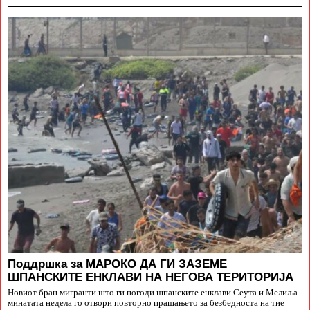
Поддршка за МАРОКО ДА ГИ ЗАЗЕМЕ
ШПАНСКИТЕ ЕНКЛАВИ НА НЕГОВА ТЕРИТОРИЈА
Новиот бран мигранти што ги погоди шпанските енклави Сеута и Мелиља
минатата недела го отвори повторно прашањето за безбедноста на тие