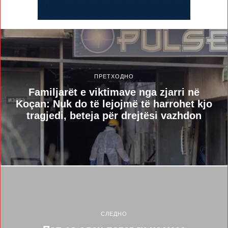
ПРЕТХОДНО
Familjarët e viktimave nga zjarri në
Koçan: Nuk do të lejojmë të harrohet kjo
tragjedi, beteja për drejtësi vazhdon
СЛЕДНО