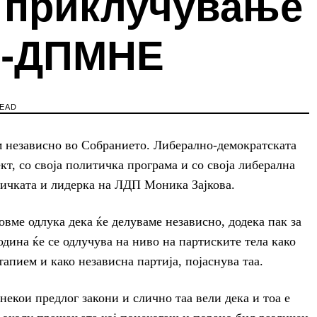
а приклучување
О-ДПМНЕ
READ
м независно во Собранието. Либерално-демократската
кт, со своја политичка програма и со своја либерална
ничката и лидерка на ЛДП Моника Зајкова.
овме одлука дека ќе делуваме независно, додека пак за
одина ќе се одлучува на ниво на партиските тела како
тапием и како независна партија, појаснува таа.
некои предлог закони и слично таа вели дека и тоа е