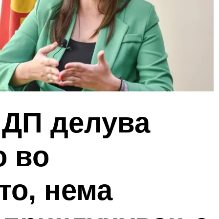
ЛДП делува
о во
то, нема