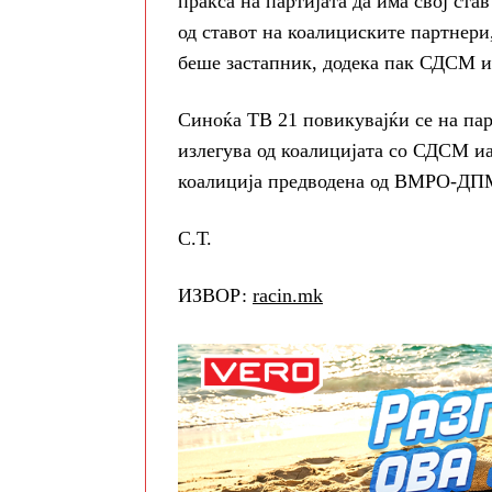
пракса на партијата да има свој ст
од ставот на коалициските партнери
беше застапник, додека пак СДСМ и
Синоќа ТВ 21 повикувајќи се на пар
излегува од коалицијата со СДСМ иак
коалиција предводена од ВМРО-Д
С.Т.
ИЗВОР:
racin.mk