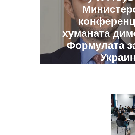
Министер
конференц
хуманата дим
Формулата з
Украи