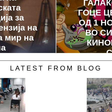
ГАЛАК
ската
ГОЦЕ 
ија за
ОД 1 Н
ензија на
ВО С
а мир на
КИНО
на
С
LATEST FROM BLOG