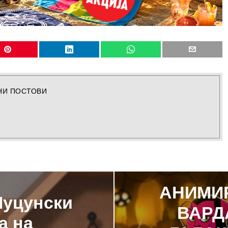
НИ ПОСТОВИ
АНИМИ
Муцунски
ВАРД
а на