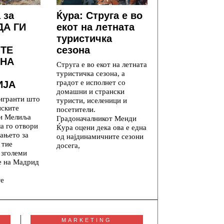
 за
Ќура: Струга е во
ДА ГИ
екот на летната
туристичка
ТЕ
сезона
 НА
Струга е во екот на летната
туристичка сезона, а
градот е исполнет со
ИЈА
домашни и странски
игранти што
туристи, иселеници и
нските
посетители.
 и Мелиља
Градоначалникот Менди
а го отвори
Ќура оцени дека ова е една
ањето за
од најдинамичните сезони
 тие
досега,
 зголеми
е на Мадрид
те
MARKETING