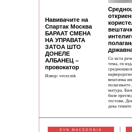
Средно
откриен
Навивачите на
користе
Спартак Москва
вештач
БАРААТ СМЕНА
интелиг
НА УПРАВАТА
полага
ЗАТОА ШТО
државна
ДОНЕЛЕ
Со иста реч
АЛБАНЕЦ –
тема, ги изд
провокатор
средношкол
најверојатн
Извор: vecer.mk
вештачка ин
полагањето
матура. Бил
биле прегле
тестови. До
дека темите
EVN MACEDONIA