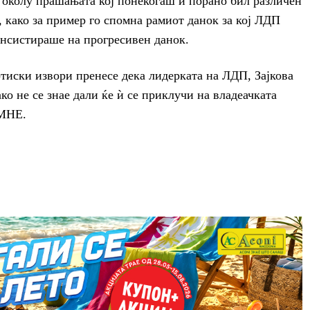
ав околу прашањата кој понекогаш и порано бил различен
, како за пример го спомна рамиот данок за кој ЛДП
нсистираше на прогресивен данок.
тиски извори пренесе дека лидерката на ЛДП, Зајкова
о не се знае дали ќе ѝ се приклучи на владеачката
ПМНЕ.