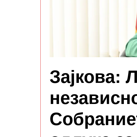
Зајкова: 
независн
Собрание