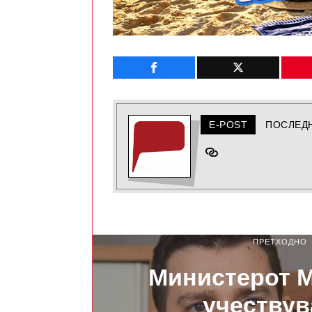
E-POST
ПОСЛЕД
ПРЕТХОДНО
Министерот 
учествув