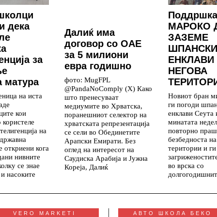
школци
Поддршка
и дека
МАРОКО 
Далиќ има
ле
ЗАЗЕМЕ
договор со ОАЕ
ка
ШПАНСКИ
за 5 милиони
енција за
ЕНКЛАВИ
евра годишно
ње
НЕГОВА
фото: MugFPL
 матура
ТЕРИТОР
@PandaNoComply (X) Како
еница на иста
Новиот бран м
што пренесуваат
аде
ги погоди шпа
медиумите во Хрватска,
ците кои
енклави Сеута
поранешниот селектор на
о користеле
минатата недел
хрватската репрезентација
телигенција на
повторно праш
се сели во Обединетите
 државна
безбедноста на
Арапски Емирати. Без
е откриени кога
територии и ги
оглед на интересот на
дани нивните
загриженостит
Саудиска Арабија и Јужна
колку се знае
во врска со
Кореја, Далиќ
 и насоките
долгогодишни
VERO MARKETI
АВТО ШКОЛА БЕКО