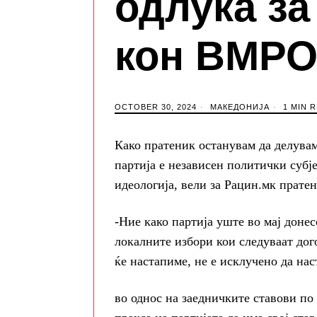
одлука з
кон ВМР
OCTOBER 30, 2024
МАКЕДОНИЈА
1 MIN 
Како пратеник останувам да делува
партија е независен политички субје
идеологија, вели за Рацин.мк прате
-Ние како партија уште во мај донес
локалните избори кои следуваат дог
ќе настапиме, не е исклучено да нас
во однос на заедничките ставови по 