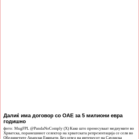
Далиќ има договор со ОАЕ за 5 милиони евра
годишно
фото: MugFPL @PandaNoComply (X) Како што пренесуваат медиумите во
Хрватска, поранешниот селектор на хрватската репрезентација се сели во
Обединетите Арапски Емирати. Без оглед на интересот на Саудиска