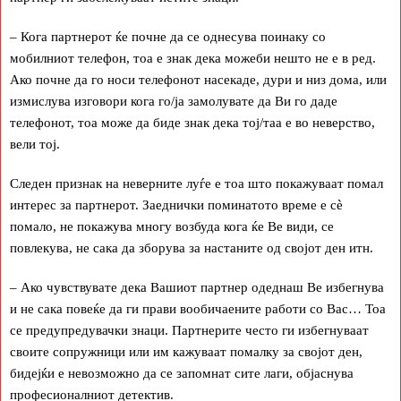
– Кога партнерот ќе почне да се однесува поинаку со
мобилниот телефон, тоа е знак дека можеби нешто не е в ред.
Ако почне да го носи телефонот насекаде, дури и низ дома, или
измислува изговори кога го/ја замолувате да Ви го даде
телефонот, тоа може да биде знак дека тој/таа е во неверство,
вели тој.
Следен признак на неверните луѓе е тоа што покажуваат помал
интерес за партнерот. Заеднички поминатото време е сѐ
помало, не покажува многу возбуда кога ќе Ве види, се
повлекува, не сака да зборува за настаните од својот ден итн.
– Ако чувствувате дека Вашиот партнер одеднаш Ве избегнува
и не сака повеќе да ги прави вообичаените работи со Вас… Тоа
се предупредувачки знаци. Партнерите често ги избегнуваат
своите сопружници или им кажуваат помалку за својот ден,
бидејќи е невозможно да се запомнат сите лаги, објаснува
професионалниот детектив.