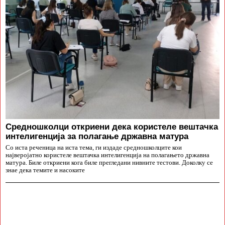
Средношколци откриени дека користеле вештачка
интелигенција за полагање државна матура
Со иста реченица на иста тема, ги издаде средношколците кои
најверојатно користеле вештачка интелигенција на полагањето државна
матура. Биле откриени кога биле прегледани нивните тестови. Доколку се
знае дека темите и насоките