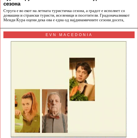
сезона
Струга е во екот на летната туристичка сезона, а градот е исполнет со
домашни и странски туристи, иселеници и посетители. Градоначалникот
Менди Ќура оцени дека ова е една од најдинамичните сезони досега,
EVN MACEDONIA