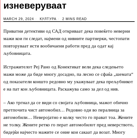
изневеруваат
MARCH 29, 2024
КУЛТУРА
2 MINS READ
Приватни детективи од САД откриваат дека повеќето неверни
мажи кои ги следат, најмени од нивните партнерки, честопати
повторуваат исти вообичаени работи пред да одат кај
љубовницата.
Истражителот Реј Рано од Конектикат вели дека следењето
мажи може да биде многу досадно, па лесно се сфаќа „шемата“
од показатели коишто редовно му укажуваат дека прељубникот
е на пат кон љубовницата. Раскажува само за дел од нив.
– Ако тргнал да се види со својата љубовница, мажот обично
претпочита чист автомобил… Редовно оди во пералница за
автомобили… Неверојатно е колку често го прават тоа. Жените
не толку. Жените ретко го перат автомобилот пред неверството,
бидејќи најчесто мажите се оние кои сакаат да возат. Многу