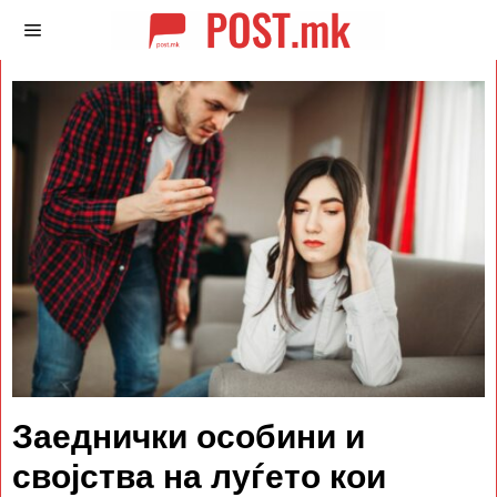
Заеднички особини и
својства на луѓето кои