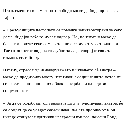
И зголеменото и намаленото либидо може да биде признак за
тајната.
– Прељубниците честопати се помалку заинтересирани за секс
дома, бидејќи веќе го имаат надвор. Но, понекогаш може да
бараат и повеќе секс дома затоа што се чувствуваат виновни.
Тие го користат водењето љубов за да ја сокријат својата
измама, вели Бонд.
Натаму, стресот од изневерувањето и чувањето сè внатре –
може да предизвика многу негативни емоции коишто потоа ќе
се излеат на површина во облик на вербални напади кон
сопружникот.
– За да се ослободат од тензијата што ја чувствуваат внатре, ќе
се обидат да се убедат себеси дека Вие сте проблемот и од
никаде стануваат критички настроени кон вас, појасни Бонд.