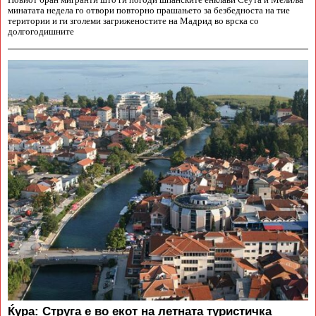
Новиот бран мигранти што ги погоди шпанските енклави Сеута и Мелиља
минатата недела го отвори повторно прашањето за безбедноста на тие
територии и ги зголеми загриженостите на Мадрид во врска со
долгогодишните
Ќура: Струга е во екот на летната туристичка