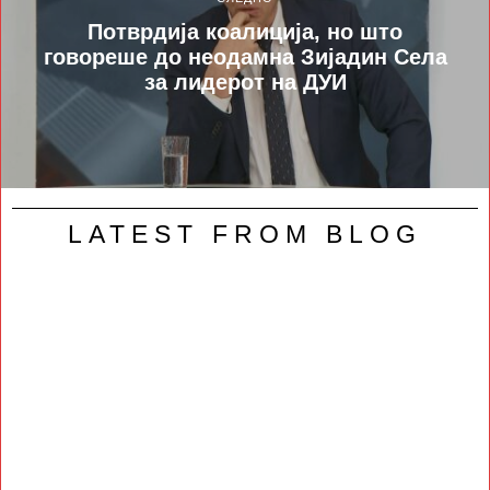
Потврдија коалиција, но што
говореше до неодамна Зијадин Села
за лидерот на ДУИ
LATEST FROM BLOG