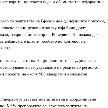
ните корита, црпењето вода и обемната трансформација
екор со заштитата на Вјоса и дел од нејзините притоки,
 повеќе речни делови отколку која било друга
елман, извршен директор на Ривервоч. Тој додава дека
за албанските власти, особено во контекст на
мјата.
 прогласувањето на Националниот парк „Дива река
достигнување во зачувувањето на реките во регионот,
ки проекти на околу 900 квадратни километри.
 Ривервоч упатуваат повик за итна и координирана
во. Меѓу препораките се: законска заштита на