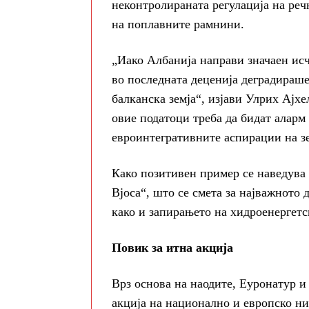
неконтролираната регулација на реч
на поплавните рамнини.
„Иако Албанија направи значаен исч
во последната деценија деградираше
балканска земја“, изјави Улрих Ајх
овие податоци треба да бидат аларм 
евроинтегративните аспирации на зе
Како позитивен пример се наведува
Вјоса“, што се смета за најважното 
како и запирањето на хидроенергетс
Повик за итна акција
Врз основа на наодите, Еуронатур и
акција на национално и европско ни