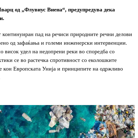
Шварц од „Флувиус Виена“, предупредува дека
и.
 континуиран пад на речиси природните речни делови
вено од зафаќања и големи инженерски интервенции.
о висок удел на недопрени реки во споредба со
ктики се во растечка спротивност со еколошките
е кон Европската Унија и принципите на одржливо
.