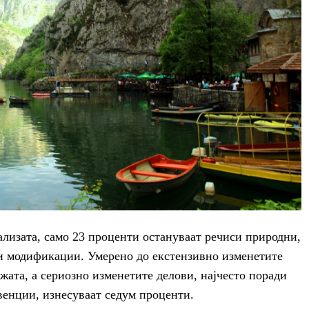
лизата, само 23 проценти остануваат речиси природни,
и модификации. Умерено до екстензивно изменетите
жата, а сериозно изменетите делови, најчесто поради
енции, изнесуваат седум проценти.