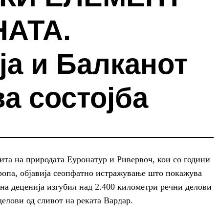
НАТА.
ја и Балканот
ва состојба
ита на природата Еуронатур и Ривервоч, кои со години
Европа, објавија сеопфатно истражување што покажува
дна деценија изгубил над 2.400 километри речни делови
делови од сливот на реката Вардар.