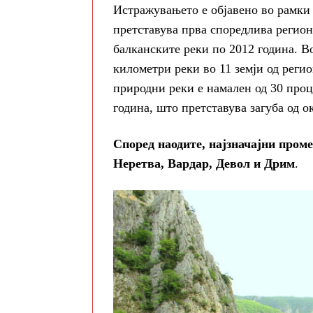
Истражувањето е објавено во рамки 
претставува прва споредлива регио
балканските реки по 2012 година. В
километри реки во 11 земји од регио
природни реки е намален од 30 проц
година, што претставува загуба од о
Според наодите, најзначајни проме
Неретва, Вардар, Девол и Дрим
.