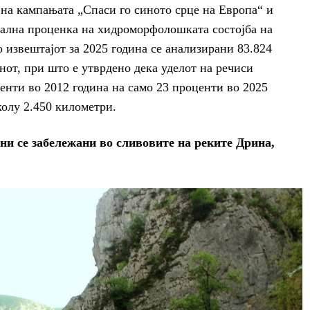
на кампањата „Спаси го синото срце на Европа“ и
нална проценка на хидроморфолошката состојба на
о извештајот за 2025 година се анализирани 83.824
нот, при што е утврдено дека уделот на речиси
енти во 2012 година на само 23 проценти во 2025
колу 2.450 километри.
ни се забележани во сливовите на реките Дрина,