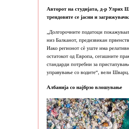
Авторот на студијата, д-р Улрих 
трендовите се јасни и загрижувачк
„Долгорочните податоци покажуваат
низ Балканот, предизвикан првенст
Иако регионот сè уште има релативн
остатокот од Европа, сегашните пра
стандарди потребни за пристапувањ
управување со водите“, вели Шварц
Албанија со најбрзо влошување