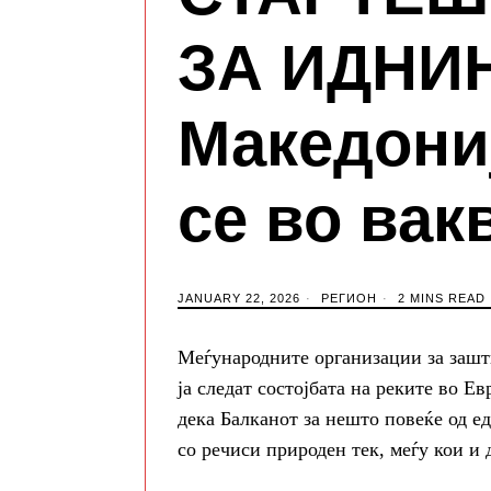
ЗА ИДНИ
Македони
се во вак
JANUARY 22, 2026
РЕГИОН
2 MINS READ
Меѓународните организации за зашт
ја следат состојбата на реките во 
дека Балканот за нешто повеќе од е
со речиси природен тек, меѓу кои и 