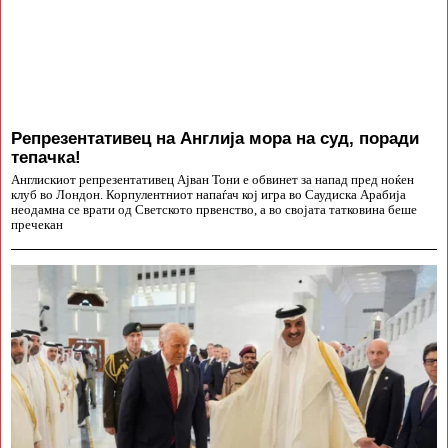
Репрезентативец на Англија мора на суд, поради
тепачка!
Англискиот репрезентативец Ајван Тони е обвинет за напад пред ноќен
клуб во Лондон. Корпулентниот напаѓач кој игра во Саудиска Арабија
неодамна се врати од Светското првенство, а во својата татковина беше
пречекан