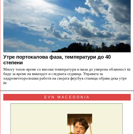
Утре портокалова фаза, температури до 40
степени
Многу топло време со високи температури и мала до умерена облачност ќе
биде за време на викендот и следната седмица. Управата за
хидрометеоролошки работи на својата фејсбук станица објави дека утре
ќе
EVN MACEDONIA