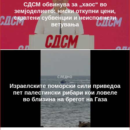
СДСМ обвинува за „хаос“ во
земјоделието: ниски откупни цени,
скратени субвенции и неисполнети
ветувања
СЛЕДНО
Израелските поморски сили приведоа
пет палестински рибари кои ловеле
во близина на брегот на Газа