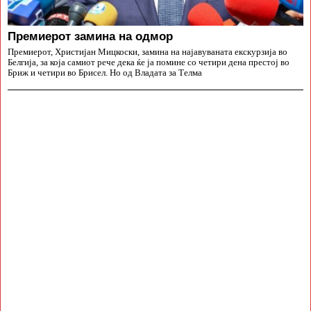
Премиерот замина на одмор
Премиерот, Христијан Мицкоски, замина на најавуваната екскурзија во
Белгија, за која самиот рече дека ќе ја помине со четири дена престој во
Бриж и четири во Брисел. Но од Владата за Телма