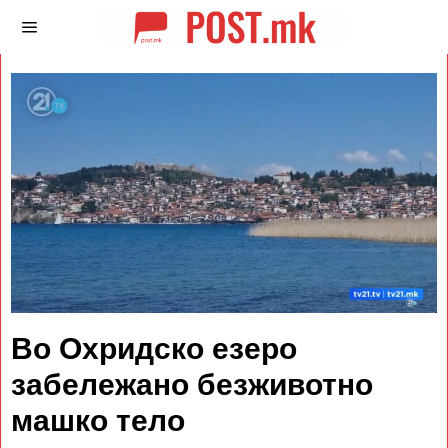
Во Охридско езеро
забележано безживотно
машко тело