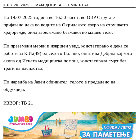
JULY 20, 2025
МАКЕДОНИЈА
1 MIN READ
На 19.07.2025 година вo 16.30 часот, во ОВР Струга е
пријавено дека во водите на Охридското езеро на струшкото
крајбрежје, било забележано безживотно машко тело.
По преземени мерки и извршен увид, констатирано е дека се
работи за К.И.(49) од селото Волино, општина Дебрца кај кого
екипа од Итната медицинска помош, констатирала смрт без
траги на насилство.
По наредба на Јавен обвинител, телото е предадено на
обдукција.
ИЗВОР:
ТВ 21