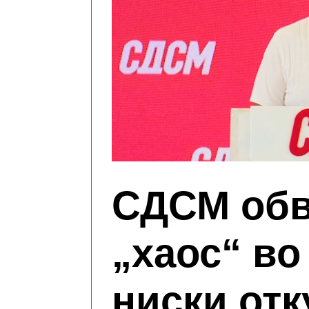
СДСМ обв
„хаос“ во
ниски отк