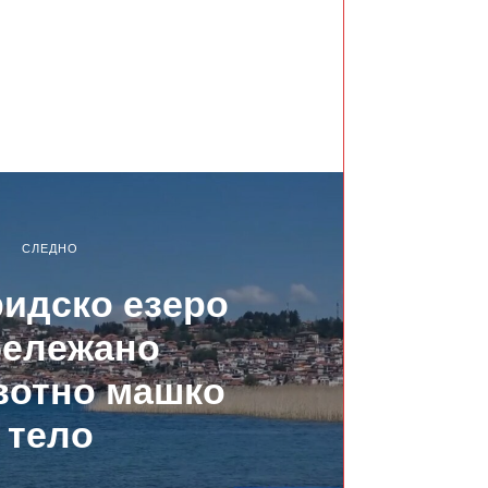
СЛЕДНО
идско езеро
бележано
вотно машко
тело