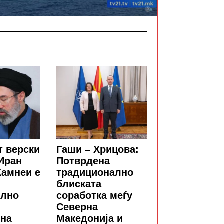
т верски
Гаши – Хрицова:
Иран
Потврдена
Хамнеи е
традиционално
блиската
елно
соработка меѓу
Северна
ена
Македонија и