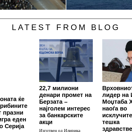
LATEST FROM BLOG
22,7 милиони
Врховнио
денари промет на
лидер на 
зоната ќе
Берзата –
Моџтаба 
трибините
најголем интерес
наоѓа во
т празни
за банкарските
исклучит
игра еден
акци
тешка
во Серија
здравств
Изготвен од Илирика