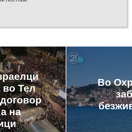
зраелци
Во Охр
 во Тел
за
 договор
безжи
а на
ици