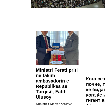
Ministri Ferati priti
në takim
Кога се
ambasadorin e
почне, 
Republikës së
ќе бида
Turqisë, Fatih
кога ќе 
Ulusoy
гигант 
Ministri i Marrëdhënieve