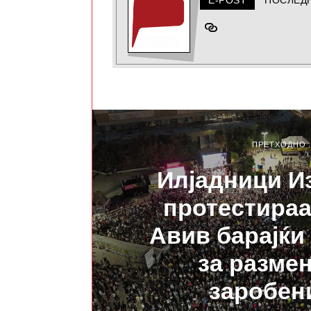
ПРЕТХОДНО
Илјадници И
протестираа
Авив барајќи
за размен
заробен