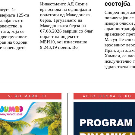
состојба
Инвестментс АД Скопје
врз основа на официјални
вгуст ќе
Според портало
податоци од Македонска
илејната 125-та
повикувајќи се
берза. Тргувањето на
талијанското
извори блиски 
Македонската берза на
рвенство, а
администрациј
07.08.2026 заврши со благ
тата, која се
иранскиот пре
пораст на индексот
д двокружниот
Масуд Пезешки
МБИ10, кој изнесуваше
ран на бодови,
врховниот верс
9.243,19 поени. Во
се изненадите
Иран, ајатолах
Хамнеи, се нао
исклучително 
здравствена со
VERO MARKETI
АВТО ШКОЛА БЕКО