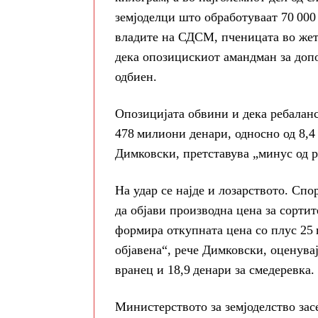
земјоделци што обработуваат 70 000
владите на СДСМ, пченицата во жетва
дека опозицискиот амандман за доп
одбиен.
Опозицијата обвини и дека ребаланс
478 милиони денари, односно од 8,4 
Димковски, претставува „минус од р
На удар се најде и лозарството. Спо
да објави производна цена за сортит
формира откупната цена со плус 25 
објавена“, рече Димковски, оценувај
вранец и 18,9 денари за смедеревка.
Министерството за земјоделство зас