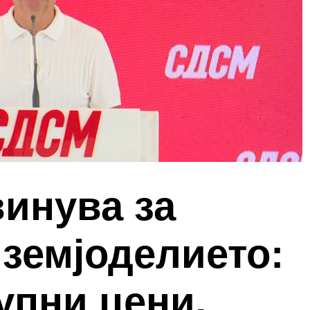
инува за
 земјоделието:
упни цени,