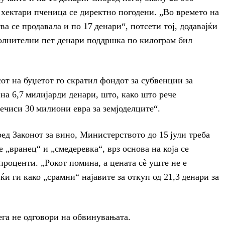
 хектари пченица се директно погодени. „Во времето на
 се продавала и по 17 денари“, потсети тој, додавајќи
олнителни пет денари поддршка по килограм бил
от на буџетот го скратил фондот за субвенции за
на 6,7 милијарди денари, што, како што рече
ечиси 30 милиони евра за земјоделците“.
ред Законот за вино, Министерството до 15 јули треба
е „вранец“ и „смедеревка“, врз основа на која се
проценти. „Рокот помина, а цената сè уште не е
ќи ги како „срамни“ најавите за откуп од 21,3 денари за
ега не одговори на обвинувањата.