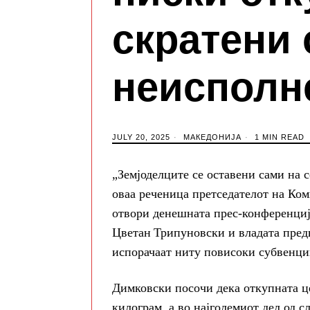
скратени
неисполн
JULY 20, 2025
МАКЕДОНИЈА
1 MIN READ
„Земјоделците се оставени сами на с
оваа реченица претседателот на Ком
отвори денешната прес‑конференција
Цветан Трипуновски и владата пре
испорачаат ниту повисоки субвенци
Димковски посочи дека откупната це
килограм, а во најголемиот дел од с