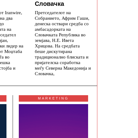
Словачка
т Iranwire,
Претседателот на
 на два
Собранието, Африм Гаши,
до
денеска оствари средба со
ата на
амбасадорката на
тседател
Словачката Република во
јан,
земјава, Н.Е. Ивета
ки лидер на
Хрицова. На средбата
от Моџтаба
беше дискутирана
ѓа во
традиционално блиската и
тешка
пријателска соработка
стојба и
меѓу Северна Македонија и
Словачка,
MARKETING