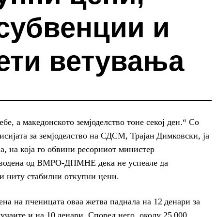
 субвенции и
ети ветувања
ебе, а македонското земјоделство тоне секој ден.“ Со
исијата за земјоделство на СДСМ, Трајан Димковски, ја
, на која го обвини ресорниот министер
дводена од ВМРО‑ДПМНЕ дека не успеале да
и ниту стабилни откупни цени.
на на пченицата оваа жетва паднала на 12 денари за
лучаите и на 10 денари. Според него, околу 25 000