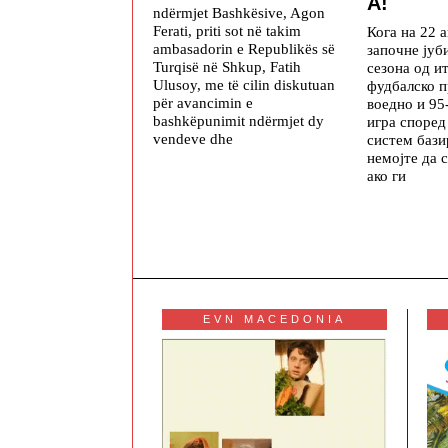
А!
ndërmjet Bashkësive, Agon
Ferati, priti sot në takim
Кога на 22 а
ambasadorin e Republikës së
започне јуб
Turqisë në Shkup, Fatih
сезона од и
Ulusoy, me të cilin diskutuan
фудбалско п
për avancimin e
воедно и 95-
bashkëpunimit ndërmjet dy
игра споре
vendeve dhe
систем бази
немојте да 
ако ги
EVN MACEDONIA