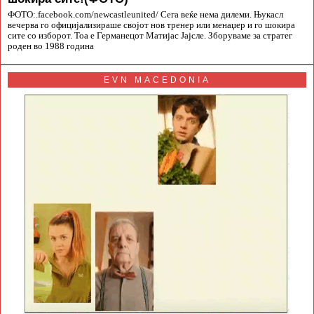
ФОТО:.facebook.com/newcastleunited/ Сега веќе нема дилеми. Њукасл
вечерва го официјализираше својот нов тренер или менаџер и го шокира
сите со изборот. Тоа е Германецот Матијас Јајсле. Зборуваме за стратег
роден во 1988 година
EVN MACEDONIA