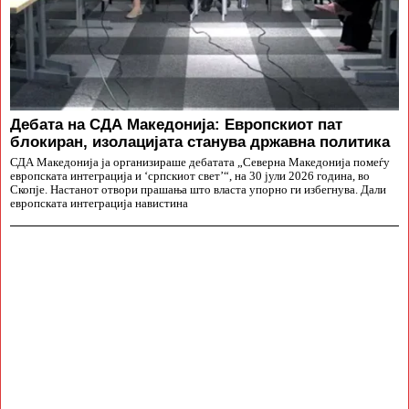
Дебата на СДА Македонија: Европскиот пат
блокиран, изолацијата станува државна политика
СДА Македонија ја организираше дебатата „Северна Македонија помеѓу
европската интеграција и ‘српскиот свет’“, на 30 јули 2026 година, во
Скопје. Настанот отвори прашања што власта упорно ги избегнува. Дали
европската интеграција навистина