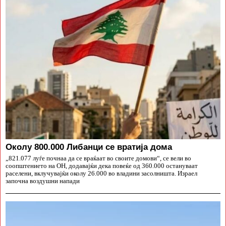
Околу 800.000 Либанци се вратија дома
„821.077 луѓе почнаа да се враќаат во своите домови“, се вели во
соопштението на ОН, додавајќи дека повеќе од 360.000 остануваат
раселени, вклучувајќи околу 26.000 во владини засолништа. Израел
започна воздушни напади