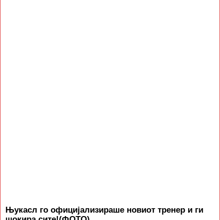
Њукасл го официјализираше новиот тренер и ги
шокира сите!(ФОТО)