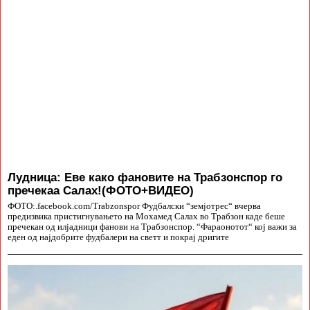
Лудница: Еве како фановите на Трабзонспор го
пречекаа Салах!(ФОТО+ВИДЕО)
ФОТО:.facebook.com/Trabzonspor Фудбалски “земјотрес“ вчерва
предизвика пристигнувањето на Мохамед Салах во Трабзон каде беше
пречекан од илјадници фанови на Трабзонспор. “Фараонотот“ кој важи за
еден од најдобрите фудбалери на светт и покрај дригите