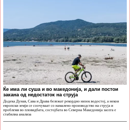
Ќе има ли суша и во македонија, и дали постои
закана од недостаток на струја
Додека Дунав, Сава и Драва бележат рекордно низок водостој, а некои
европски земји се соочуваат со намалено производство на струја и
проблеми во пловидбата, состојбата во Северна Македонија засега е
стабилна анализа