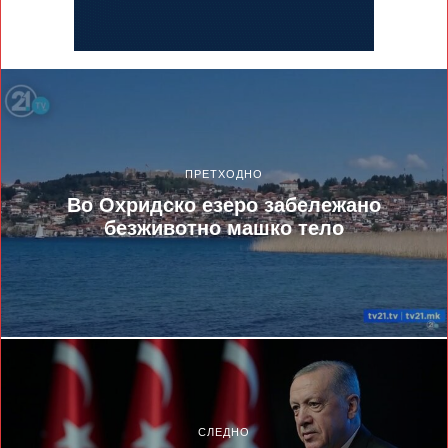
ПРЕТХОДНО
Во Охридско езеро забележано
безживотно машко тело
СЛЕДНО