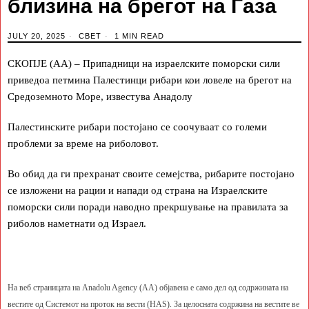
близина на брегот на Газа
JULY 20, 2025
СВЕТ
1 MIN READ
СКОПЈЕ (АА) – Припадници на израелските поморски сили
приведоа петмина Палестинци рибари кои ловеле на брегот на
Средоземното Море, известува Анадолу
Палестинските рибари постојано се соочуваат со големи
проблеми за време на риболовот.
Во обид да ги прехранат своите семејства, рибарите постојано
се изложени на рации и напади од страна на Израелските
поморски сили поради наводно прекршување на правилата за
риболов наметнати од Израел.
На веб страницата на Anadolu Agency (AA) објавена е само дел од содржината на
вестите од Системот на проток на вести (HAS). За целосната содржина на вестите ве