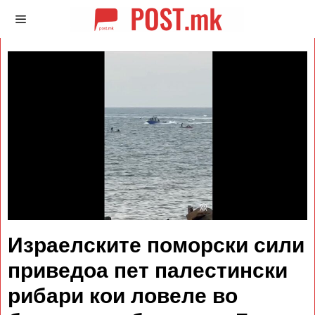
Израелските поморски сили
приведоа пет палестински
рибари кои ловеле во