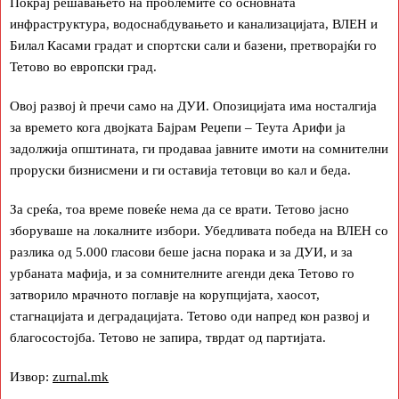
Покрај решавањето на проблемите со основната
инфраструктура, водоснабдувањето и канализацијата, ВЛЕН и
Билал Касами градат и спортски сали и базени, претворајќи го
Тетово во европски град.
Овој развој ѝ пречи само на ДУИ. Опозицијата има носталгија
за времето кога двојката Бајрам Реџепи – Теута Арифи ја
задолжија општината, ги продаваа јавните имоти на сомнителни
проруски бизнисмени и ги оставија тетовци во кал и беда.
За среќа, тоа време повеќе нема да се врати. Тетово јасно
зборуваше на локалните избори. Убедливата победа на ВЛЕН со
разлика од 5.000 гласови беше јасна порака и за ДУИ, и за
урбаната мафија, и за сомнителните агенди дека Тетово го
затворило мрачното поглавје на корупцијата, хаосот,
стагнацијата и деградацијата. Тетово оди напред кон развој и
благосостојба. Тетово не запира, тврдат од партијата.
Извор:
zurnal.mk