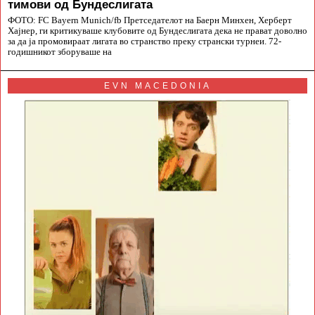
тимови од Бундеслигата
ФОТО: FC Bayern Munich/fb Претседателот на Баерн Минхен, Херберт
Хајнер, ги критикуваше клубовите од Бундеслигата дека не прават доволно
за да ја промовираат лигата во странство преку странски турнеи. 72-
годишникот зборуваше на
EVN MACEDONIA