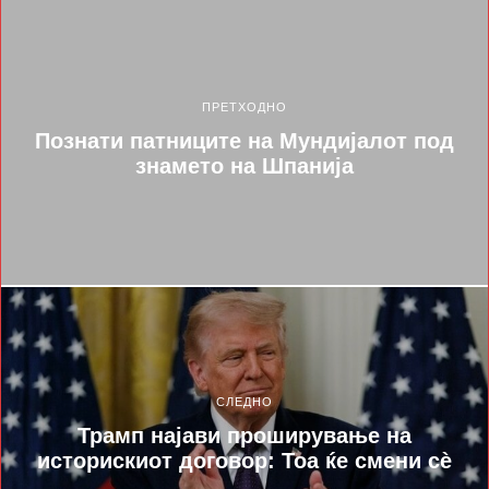
ПРЕТХОДНО
Познати патниците на Мундијалот под
знамето на Шпанија
СЛЕДНО
Трамп најави проширување на
историскиот договор: Тоа ќе смени сѐ