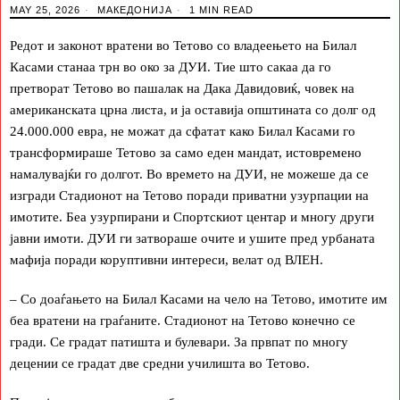
MAY 25, 2026
МАКЕДОНИЈА
1 MIN READ
Редот и законот вратени во Тетово со владеењето на Билал
Касами станаа трн во око за ДУИ. Тие што сакаа да го
претворат Тетово во пашалак на Дака Давидовиќ, човек на
американската црна листа, и ја оставија општината со долг од
24.000.000 евра, не можат да сфатат како Билал Касами го
трансформираше Тетово за само еден мандат, истовремено
намалувајќи го долгот. Во времето на ДУИ, не можеше да се
изгради Стадионот на Тетово поради приватни узурпации на
имотите. Беа узурпирани и Спортскиот центар и многу други
јавни имоти. ДУИ ги затвораше очите и ушите пред урбаната
мафија поради коруптивни интереси, велат од ВЛЕН.
– Со доаѓањето на Билал Касами на чело на Тетово, имотите им
беа вратени на граѓаните. Стадионот на Тетово конечно се
гради. Се градат патишта и булевари. За првпат по многу
децении се градат две средни училишта во Тетово.