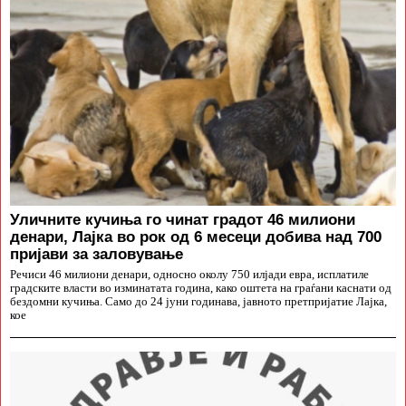
Уличните кучиња го чинат градот 46 милиони
денари, Лајка во рок од 6 месеци добива над 700
пријави за заловување
Речиси 46 милиони денари, односно околу 750 илјади евра, исплатиле
градските власти во изминатата година, како оштета на граѓани каснати од
бездомни кучиња. Само до 24 јуни годинава, јавното претпријатие Лајка,
кое