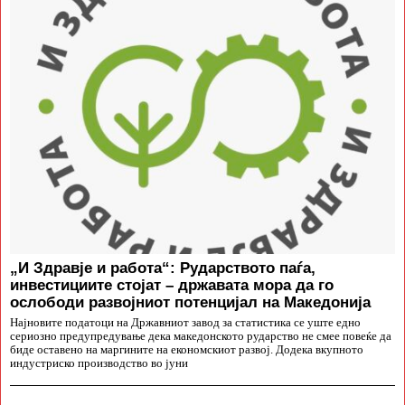
„И Здравје и работа“: Рударството паѓа,
инвестициите стојат – државата мора да го
ослободи развојниот потенцијал на Македонија
Најновите податоци на Државниот завод за статистика се уште едно
сериозно предупредување дека македонското рударство не смее повеќе да
биде оставено на маргините на економскиот развој. Додека вкупното
индустриско производство во јуни