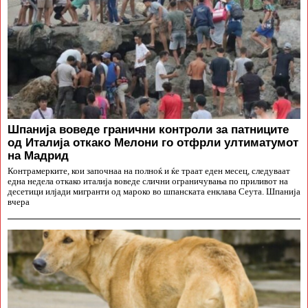
Шпанија воведе гранични контроли за патниците
од Италија откако Мелони го отфрли ултиматумот
на Мадрид
Контрамерките, кои започнаа на полноќ и ќе траат еден месец, следуваат
една недела откако италија воведе слични ограничувања по приливот на
десетици илјади мигранти од мароко во шпанската енклава Сеута. Шпанија
вчера