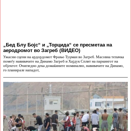
„Бед Блу Бојс“ и „Торцида“ се пресметаа на
аеродромот во Загреб (ВИДЕО)
Ужасни сцени на ардордомот Фрањо Туџман во Загреб. Масовна тепачка
помеѓу навивачите на Динамо Загреб и Хајдук Сплит на паркингот на
објектот. Очигледно дека домаќините номинално, навивачите на Динамо,
го планирале нападот,