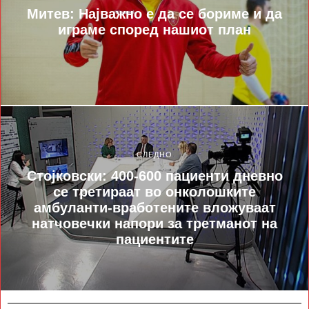
Митев: Најважно е да се бориме и да
играме според нашиот план
СЛЕДНО
Стојковски: 400-600 пациенти дневно
се третираат во онколошките
амбуланти-вработените вложуваат
натчовечки напори за третманот на
пациентите