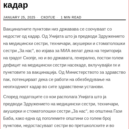
кадар
JANUARY 25, 2025
СКОПЈЕ
1 MIN READ
Вакциналните пунктови низ државава се соочуваат со
недостиг од кадар. Од Унијата што ја предводи Здружението
на медицински сестри, техничари, акушерки и стоматолошки
сестри „За нас“, во изјава за МИА велат дека на територија
на градот Скопје, но и во државата, генерално, постои голем
дефицит на медицински сестри насекаде, вклучувајќи ги и
пунктовите за вакцинација. Од Министерството за здравство
пак, потенцираат дека се работи на обезбедување на
неопходниот кадар во сите здравствени установи.
Според податоците со кои располага Унијата што ја
предводи Здружението на медицински сестри, техничари,
акушерки и стоматолошки сестри „За нас“, во општина Гази
Баба, како една од поголемите општини со голем број
пунктови, недостасуваат сестри во претшколските и во