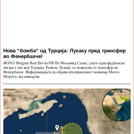
Нова “бомба“ од Турција: Лукаку пред трансфер
во Фенербахче!
ФОТО: Belgian Red Devils/FB По Мохамед Салах, уште една фудбалска
ѕвезда е пат кон Турција. Ромелу Лукаку се поврзува со трансфер во
Фенербахче. Информацијата ја објави италијанскиот новинар Матео
Морето, кој наведува