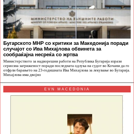
Бугарското МНР со критики за Македонија поради
случајот со Ива Михајлова обвинета за
сообраќајна несреќа со жртва
Министерството за надворешни работи на Република Бугарија изрази
сериозна загриженост поради последната одлука на судот во Кочани да го
отфрли барањето на 23-годишната Ива Михајлова за лекување во Бугарија.
Михајлова има двојно
EVN MACEDONIA