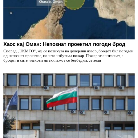
Хаос кај Оман: Непознат проектил погоди брод
Според „UKMTO“, кој се повикува на доверлив извор, бродот бил погоден
од непознат проектил, по што избувнал пожар. Пожарот е изгаснат, а
бродот и сите членови на екипажот се безбедни, се вели