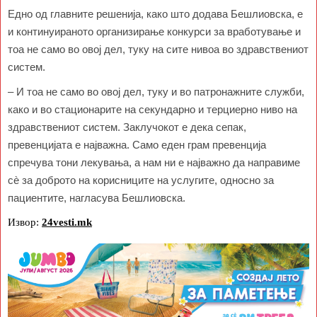
Едно од главните решенија, како што додава Бешлиовска, е
и континуираното организирање конкурси за вработување и
тоа не само во овој дел, туку на сите нивоа во здравствениот
систем.
– И тоа не само во овој дел, туку и во патронажните служби,
како и во стационарите на секундарно и терциерно ниво на
здравствениот систем. Заклучокот е дека сепак,
превенцијата е најважна. Само еден грам превенција
спречува тони лекувања, а нам ни е најважно да направиме
сè за доброто на корисниците на услугите, односно за
пациентите, нагласува Бешлиовска.
Извор:
24vesti.mk