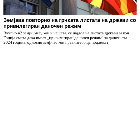
Земјава повторно на грчката листата на држави со
привилегиран даночен режим
Вкупно 42 земји, меѓу кои и нашата, се најдоа на листата држави за кои
Грција смета дека имаат „привилегиран даночен режим“ за даночната
2024 година, односно земји во кои правните лица подлежат