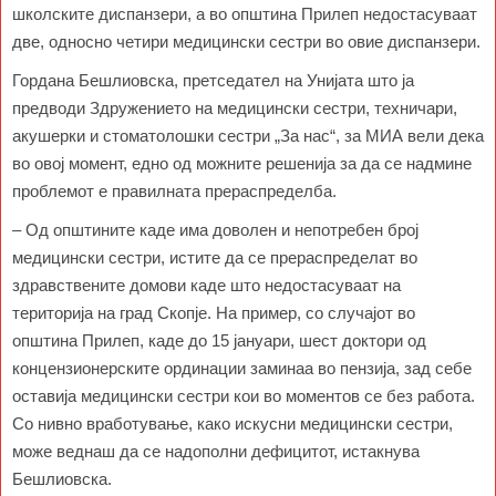
школските диспанзери, а во општина Прилеп недостасуваат
две, односно четири медицински сестри во овие диспанзери.
Гордана Бешлиовска, претседател на Унијата што ја
предводи Здружението на медицински сестри, техничари,
акушерки и стоматолошки сестри „За нас“, за МИА вели дека
во овој момент, едно од можните решенија за да се надмине
проблемот е правилната прераспределба.
– Од општините каде има доволен и непотребен број
медицински сестри, истите да се прераспределат во
здравствените домови каде што недостасуваат на
територија на град Скопје. На пример, со случајот во
општина Прилеп, каде до 15 јануари, шест доктори од
концензионерските ординации заминаа во пензија, зад себе
оставија медицински сестри кои во моментов се без работа.
Со нивно вработување, како искусни медицински сестри,
може веднаш да се надополни дефицитот, истакнува
Бешлиовска.