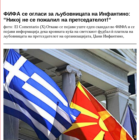
ФИФА се огласи за љубовницата на Инфантино:
“Никој не се пожалил на претседателот!“
фото: El Comentario (X) Откако се појави уште еден скандал во ФИФА и се
појави информација дека кровната куќа на светскиот фудбал ѝ платила на
љубовницата на претседателот на организацијата, Џани Инфантино,