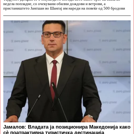
недела попладне, со очекувани обилни дождови и ветрови, а
пристаништето Јангшан во Шангај им нареди на повеќе од 500 бродови
Јамалов: Владата ја позиционира Македонија како
сè поатрактивна туристичка дестинација