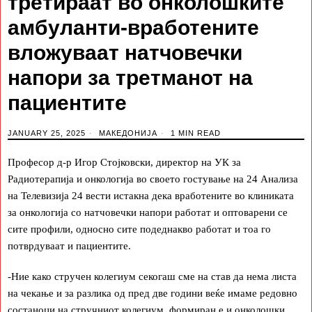
третираат во онколошките
амбуланти-вработените
вложуваат натчовечки
напори за третманот на
пациентите
JANUARY 25, 2025
МАКЕДОНИЈА
1 MIN READ
Професор д-р Игор Стојковски, директор на УК за
Радиотерапија и онкологија во своето гостување на 24 Анализа
на Телевизија 24 вести истакна дека вработените во клиниката
за онкологија со натчовечки напори работат и оптоварени се
сите профили, односно сите подеднакво работат и тоа го
потврдуваат и пациентите.
-Ние како стручен колегиум секогаш сме на став да нема листа
на чекање и за разлика од пред две години веќе имаме редовно
состаноци на стручниот колегиум, формиран е и онколошки