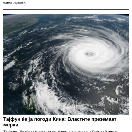
едногодишен
Тајфун ќе ја погоди Кина: Властите преземаат
мерки
Тајфунот Делфин се очекува да го погоди источниот брег на Кина во