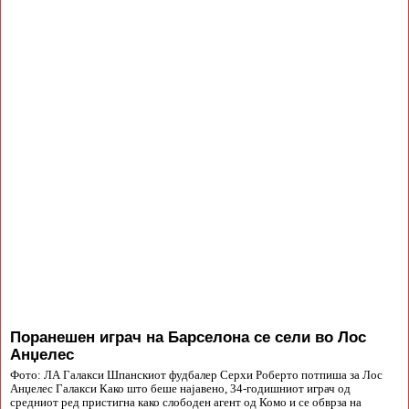
Поранешен играч на Барселона се сели во Лос
Анџелес
Фото: ЛА Галакси Шпанскиот фудбалер Серхи Роберто потпиша за Лос
Анџелес Галакси Како што беше најавено, 34-годишниот играч од
средниот ред пристигна како слободен агент од Комо и се обврза на