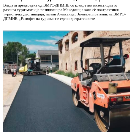
Владата предводена од ВМРО-ДПМНЕ со конкретни инвестиции го
развива туризмот и ја позиционира Македонија како сè поатрактивна
туристичка дестинација, изјави Александар Јамалов, пратеник на ВМРО-
ДПМНЕ. „Развојот на туризмот е еден од стратешките