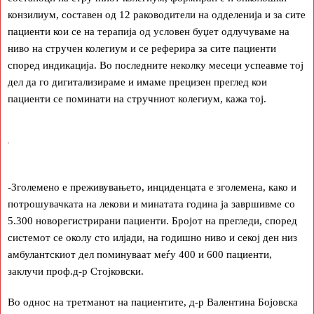
конзилиум, составен од 12 раководители на одделенија и за сите
пациенти кои се на терапија од условен буџет одлучуваме на
ниво на стручен колегиум и се реферира за сите пациенти
според индикација. Во последните неколку месеци успеавме тој
дел да го дигитализираме и имаме прецизен преглед кои
пациенти се поминати на стручниот колегиум, кажа тој.
-Зголемено е преживувањето, инциденцата е зголемена, како и
потрошувачката на лекови и минатата година ја завршивме со
5.300 новорегистрирани пациенти. Бројот на прегледи, според
системот се околу сто илјади, на годишно ниво и секој ден низ
амбулантскиот дел поминуваат меѓу 400 и 600 пациенти,
заклучи проф.д-р Стојковски.
Во однос на третманот на пациентите, д-р Валентина Бојовска