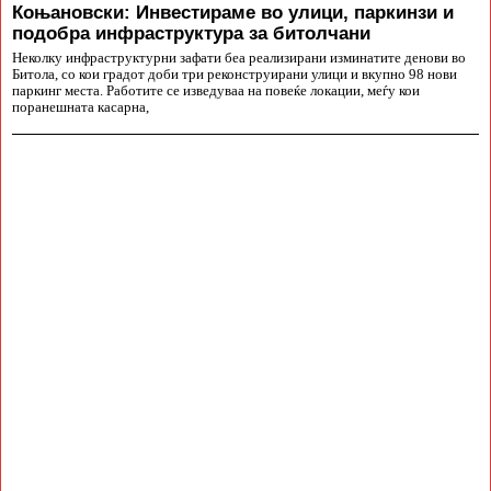
Коњановски: Инвестираме во улици, паркинзи и
подобра инфраструктура за битолчани
Неколку инфраструктурни зафати беа реализирани изминатите денови во
Битола, со кои градот доби три реконструирани улици и вкупно 98 нови
паркинг места. Работите се изведуваа на повеќе локации, меѓу кои
поранешната касарна,