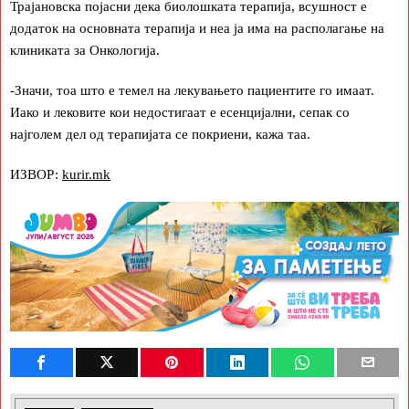
Трајановска појасни дека биолошката терапија, всушност е
додаток на основната терапија и неа ја има на располагање на
клиниката за Онкологија.
-Значи, тоа што е темел на лекувањето пациентите го имаат.
Иако и лековите кои недостигаат е есенцијални, сепак со
најголем дел од терапијата се покриени, кажа таа.
ИЗВОР:
kurir.mk