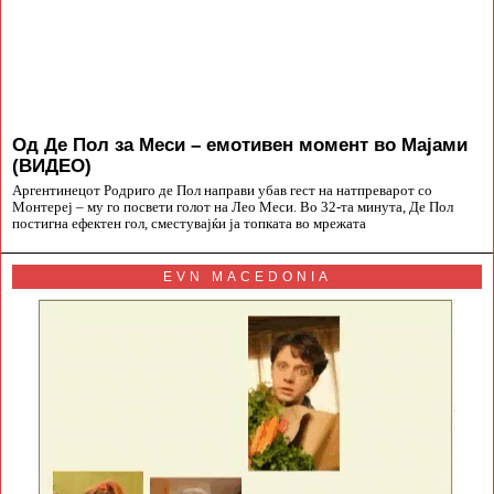
Од Де Пол за Меси – емотивен момент во Мајами
(ВИДЕО)
Аргентинецот Родриго де Пол направи убав гест на натпреварот со
Монтереј – му го посвети голот на Лео Меси. Во 32-та минута, Де Пол
постигна ефектен гол, сместувајќи ја топката во мрежата
EVN MACEDONIA