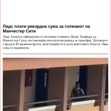
Лидс плати рекордна сума за голманот на
Манчестер Сити
Лидс Јунајтед официјално го потпиша голманот Џејмс Трафорд од
Манчестер Сити, поставувајќи нов клупски рекорд за трансфер. Договорот
е вреден 40 милиони фунти, вклучувајќи ги и дополнителните бонуси. Оваа
сума го надминува