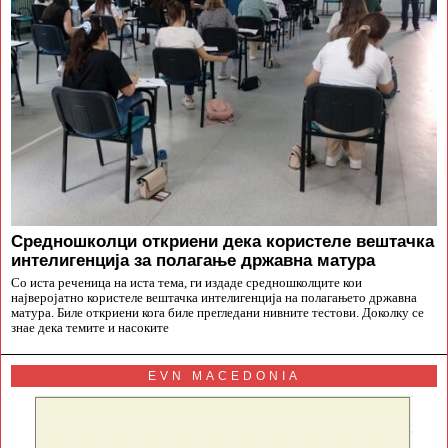
Средношколци откриени дека користеле вештачка
интелигенција за полагање државна матура
Со иста реченица на иста тема, ги издаде средношколците кои
најверојатно користеле вештачка интелигенција на полагањето државна
матура. Биле откриени кога биле прегледани нивните тестови. Доколку се
знае дека темите и насоките
EVN MACEDONIA