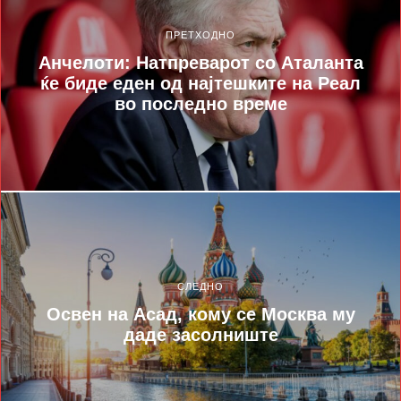
ПРЕТХОДНО
Анчелоти: Натпреварот со Аталанта
ќе биде еден од најтешките на Реал
во последно време
СЛЕДНО
Освен на Асад, кому се Москва му
даде засолниште