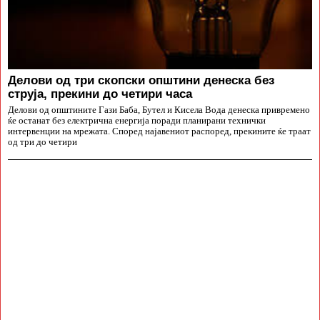
Делови од три скопски општини денеска без
струја, прекини до четири часа
Делови од општините Гази Баба, Бутел и Кисела Вода денеска привремено
ќе останат без електрична енергија поради планирани технички
интервенции на мрежата. Според најавениот распоред, прекините ќе траат
од три до четири