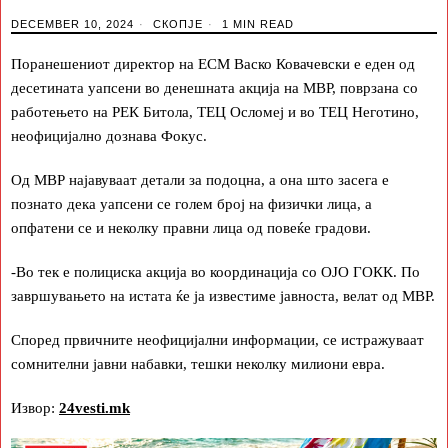
DECEMBER 10, 2024
СКОПЈЕ
1 MIN READ
Поранешениот директор на ЕСМ Васко Ковачевски е еден од
десетината уапсени во денешната акција на МВР, поврзана со
работењето на РЕК Битола, ТЕЦ Осломеј и во ТЕЦ Неготино,
неофицијално дознава Фокус.
Од МВР најавуваат детали за подоцна, а она што засега е
познато дека уапсени се голем број на физички лица, а
опфатени се и неколку правни лица од повеќе градови.
-Во тек е полициска акција во координација со ОЈО ГОКК. По
завршувањето на истата ќе ја известиме јавноста, велат од МВР.
Според првичните неофицијални информации, се истражуваат
сомнителни јавни набавки, тешки неколку милиони евра.
Извор:
24vesti.mk