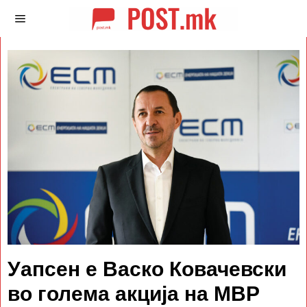
Уапсен е Васко Ковачевски
во голема акција на МВР