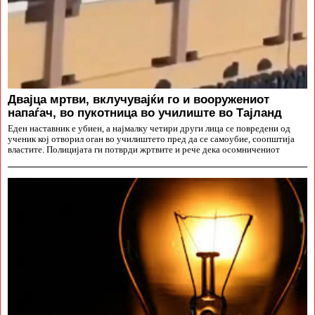
Двајца мртви, вклучувајќи го и вооружениот
напаѓач, во пукотница во училиште во Тајланд
Еден наставник е убиен, а најмалку четири други лица се повредени од
ученик кој отворил оган во училиштето пред да се самоубие, соопштија
властите. Полицијата ги потврди жртвите и рече дека осомничениот