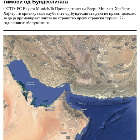
тимови од Бундеслигата
ФОТО: FC Bayern Munich/fb Претседателот на Баерн Минхен, Херберт
Хајнер, ги критикуваше клубовите од Бундеслигата дека не прават доволно
за да ја промовираат лигата во странство преку странски турнеи. 72-
годишникот зборуваше на