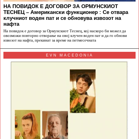
НА ПОВИДОК Е ДОГОВОР ЗА ОРМУНСКИОТ
ТЕСНЕЦ – Американски функционер : Се отвара
клучниот воден пат и се обновува извозот на
нафта
На повидок е договор за Ормунскиот Теснец, кој наскоро би можел да
овозможи повторно отворање на овој клучен воден пат и да го обнови
извозот на нафта, прекинат за време на петмесечната
EVN MACEDONIA