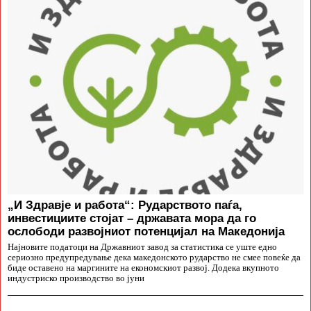
„И Здравје и работа“: Рударството паѓа,
инвестициите стојат – државата мора да го
ослободи развојниот потенцијал на Македонија
Најновите податоци на Државниот завод за статистика се уште едно
сериозно предупредување дека македонското рударство не смее повеќе да
биде оставено на маргините на економскиот развој. Додека вкупното
индустриско производство во јуни