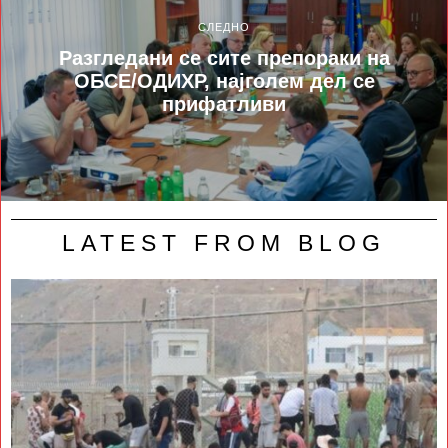
СЛЕДНО
Разгледани се сите препораки на
ОБСЕ/ОДИХР, најголем дел се
прифатливи
LATEST FROM BLOG