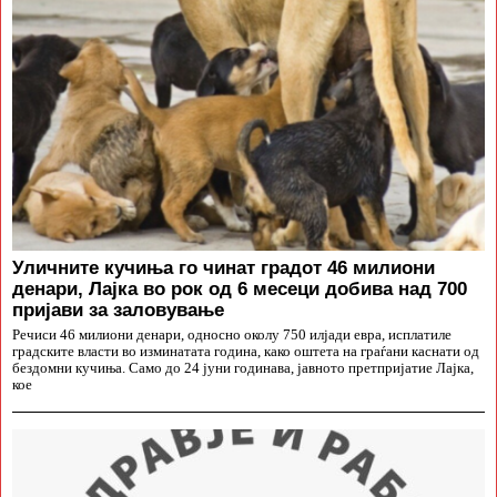
Уличните кучиња го чинат градот 46 милиони
денари, Лајка во рок од 6 месеци добива над 700
пријави за заловување
Речиси 46 милиони денари, односно околу 750 илјади евра, исплатиле
градските власти во изминатата година, како оштета на граѓани каснати од
бездомни кучиња. Само до 24 јуни годинава, јавното претпријатие Лајка,
кое