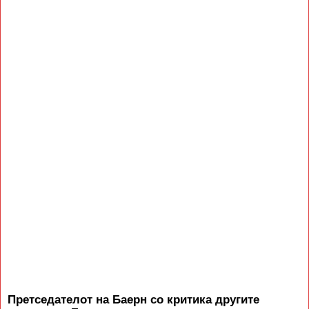
Претседателот на Баерн со критика другите