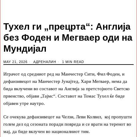
Тухел ги „прецрта“: Англија
без Фоден и Мегваер оди на
Мундијал
MAY 21, 2026
АДРЕНАЛИН
1 MIN READ
Играчот од средниот ред на Манчестер Сити, Фил Фоден, и
дефанзивецот на Манчестер Јунајтед, Хари Мегваер, нема да
бида вклучени во составот на Англија за претстојното Светско
првенство, објави „Тајмс“. Составот на Томас Тухел ќе биде
објавен утре наутро.
Се очекува дефанзивецот на Челзи, Леви Колвил, кој пропушти
голем дел од сезоната поради повреда и се врати на теренот во
мај, да биде вклучен во националниот тим.