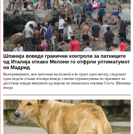
Шпанија воведе гранични контроли за патниците
од Италија откако Мелони го отфрли ултиматумот
на Мадрид
Контрамерките, кои започнаа на полноќ и ќе траат еден месец, следуваат
една недела откако италија воведе слични ограничувања по приливот на
десетици илјади мигранти од мароко во шпанската енклава Сеута. Шпанија
вчера