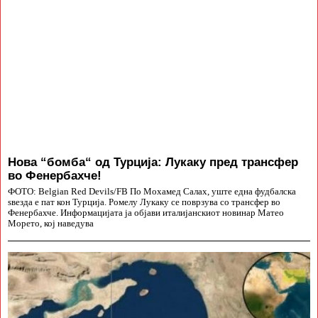
Нова “бомба“ од Турција: Лукаку пред трансфер
во Фенербахче!
ФОТО: Belgian Red Devils/FB По Мохамед Салах, уште една фудбалска
ѕвезда е пат кон Турција. Ромелу Лукаку се поврзува со трансфер во
Фенербахче. Информацијата ја објави италијанскиот новинар Матео
Морето, кој наведува