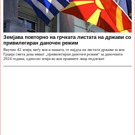
Земјава повторно на грчката листата на држави со
привилегиран даночен режим
Вкупно 42 земји, меѓу кои и нашата, се најдоа на листата држави за кои
Грција смета дека имаат „привилегиран даночен режим“ за даночната
2024 година, односно земји во кои правните лица подлежат