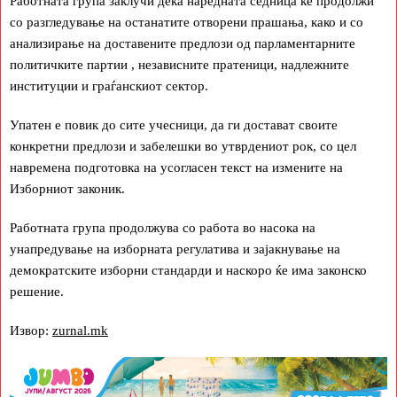
Работната група заклучи дека наредната седница ќе продолжи
со разгледување на останатите отворени прашања, како и со
анализирање на доставените предлози од парламентарните
политичките партии , независните пратеници, надлежните
институции и граѓанскиот сектор.
Упатен е повик до сите учесници, да ги достават своите
конкретни предлози и забелешки во утврдениот рок, со цел
навремена подготовка на усогласен текст на измените на
Изборниот законик.
Работната група продолжува со работа во насока на
унапредување на изборната регулатива и зајакнување на
демократските изборни стандарди и наскоро ќе има законско
решение.
Извор:
zurnal.mk