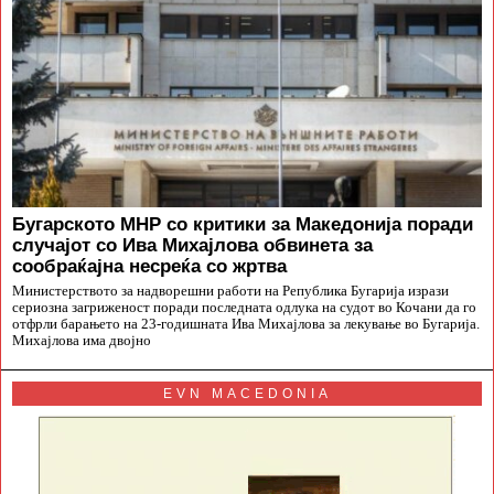
Бугарското МНР со критики за Македонија поради
случајот со Ива Михајлова обвинета за
сообраќајна несреќа со жртва
Министерството за надворешни работи на Република Бугарија изрази
сериозна загриженост поради последната одлука на судот во Кочани да го
отфрли барањето на 23-годишната Ива Михајлова за лекување во Бугарија.
Михајлова има двојно
EVN MACEDONIA