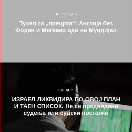
ПРЕТХОДНО
Тухел ги „прецрта“: Англија без
Фоден и Мегваер оди на Мундијал
СЛЕДНО
ИЗРАЕЛ ЛИКВИДИРА ПО ОВОЈ ПЛАН
И ТАЕН СПИСОК. Не се предвидени
судења или судски постапки