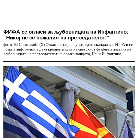
ФИФА се огласи за љубовницата на Инфантино:
“Никој не се пожалил на претседателот!“
фото: El Comentario (X) Откако се појави уште еден скандал во ФИФА и се
појави информација дека кровната куќа на светскиот фудбал ѝ платила на
љубовницата на претседателот на организацијата, Џани Инфантино,