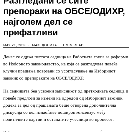
Разгледани се сите
препораки на ОБСЕ/ОДИХР,
најголем дел се
прифатливи
MAY 21, 2026
МАКЕДОНИЈА
1 MIN READ
Денес се одржа петтата седница на Работната група за реформи
во Изборното законодавство, на која се разгледуваа повеќе
клучни прашања поврзани со усогласување на Изборниот
законик со препораките на ОБСЕ/ОДИХР.
На седницата беа усвоени записникот од претходната седница и
повеќе предлози за измени на одредби од Изборниот законик,
додека за дел од прашањата беше отворена дополнителна
дискусија со цел изнаоѓање поширок консензус меѓу
политичките партии и останатите учесници во процесот.