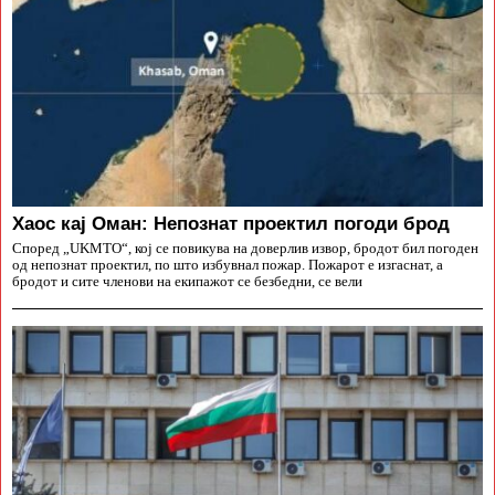
Хаос кај Оман: Непознат проектил погоди брод
Според „UKMTO“, кој се повикува на доверлив извор, бродот бил погоден
од непознат проектил, по што избувнал пожар. Пожарот е изгаснат, а
бродот и сите членови на екипажот се безбедни, се вели