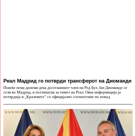
Реал Мадрид го потврди трансферот на Диоманде
Повеќе нема дилеми дека досегашниот член на Ред Бул, Јан Диоманде се
сели во Мадрид, и потпишува за тимот на Реал. Оваа информација ја
потврдија и „Кралевите“ со официјално соопштение по повод