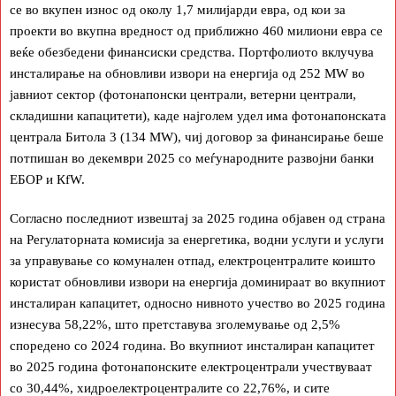
се во вкупен износ од околу 1,7 милијарди евра, од кои за
проекти во вкупна вредност од приближно 460 милиони евра се
веќе обезбедени финансиски средства. Портфолиото вклучува
инсталирање на обновливи извори на енергија од 252 MW во
јавниот сектор (фотонапонски централи, ветерни централи,
складишни капацитети), каде најголем удел има фотонапонската
централа Битола 3 (134 MW), чиј договор за финансирање беше
потпишан во декември 2025 со меѓународните развојни банки
ЕБОР и КfW.
Согласно последниот извештај за 2025 година објавен од страна
на Регулаторната комисија за енергетика, водни услуги и услуги
за управување со комунален отпад, електроцентралите коишто
користат обновливи извори на енергија доминираат во вкупниот
инсталиран капацитет, односно нивното учество во 2025 година
изнесува 58,22%, што претставува зголемување од 2,5%
споредено со 2024 година. Во вкупниот инсталиран капацитет
во 2025 година фотонапонските електроцентрали учествуваат
со 30,44%, хидроелектроцентралите со 22,76%, и сите