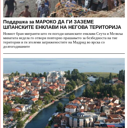
Поддршка за МАРОКО ДА ГИ ЗАЗЕМЕ
ШПАНСКИТЕ ЕНКЛАВИ НА НЕГОВА ТЕРИТОРИЈА
Новиот бран мигранти што ги погоди шпанските енклави Сеута и Мелиља
минатата недела го отвори повторно прашањето за безбедноста на тие
територии и ги зголеми загриженостите на Мадрид во врска со
долгогодишните