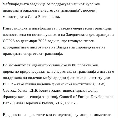
меѓународната заедница го поддржува нашиот курс кон
праведна и одржлива енергетска транзиција“, посочи
министерката Сања Божиновска.
Инвестициската платформа за праведна енергетска транзиција
воспоставена со потпишувањето на Заедничката декларација на
COP28 во декември 2023 година, претставува главен
координативен инструмент на Владата за спроведување на
праведната енергетска транзиција.
Во моментот се идентификувани околу 80 проекти кои
директно придонесуваат кон енергетската транзиција а истата е
поддржана од водечки меѓународни финансиски институции:
ЕБОР – како главна водечка финансиска институција, КfW,
Светска банка, ЕИБ, Климатскиот инвестициски фонд,
Француската агенција за развој, Council of Europe Development
Bank, Cassa Depositi e Prestiti, УНДП и ЕУ.
Вредноста на проектите кои се идентификувани, во моментот