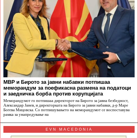
МВР и Бирото за јавни набавки потпишаа
меморандум за поефикасна размена на податоци
и заедничка борба против корупцијата
Меморандумот го потпишаа директорот на Бирото за јавна безбедност,
Александар Јанев, и директорката на Бирото за јавни набавки, д-р Маре
Богева Мицовска. Со потпишувањето на меморандумот се воспоставува
рамка за унапредување на
EVN MACEDONIA