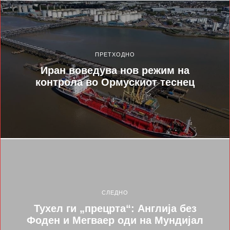
ПРЕТХОДНО
Иран воведува нов режим на
контрола во Ормускиот теснец
СЛЕДНО
Тухел ги „прецрта“: Англија без
Фоден и Мегваер оди на Мундијал