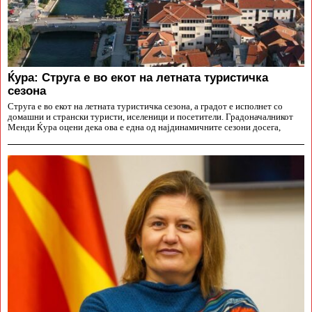
Ќура: Струга е во екот на летната туристичка
сезона
Струга е во екот на летната туристичка сезона, а градот е исполнет со
домашни и странски туристи, иселеници и посетители. Градоначалникот
Менди Ќура оцени дека ова е една од најдинамичните сезони досега,