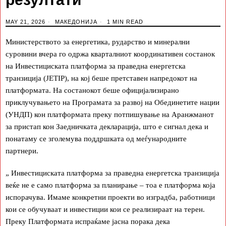
MAY 21, 2026
МАКЕДОНИЈА
1 MIN READ
Министерството за енергетика, рударство и минерални
суровини вчера го одржа кварталниот координативен состанок
на Инвестициската платформа за праведна енергетска
транзиција (JETIP), на кој беше претставен напредокот на
платформата. На состанокот беше официјализирано
приклучувањето на Програмата за развој на Обединетите нации
(УНДП) кон платформата преку потпишување на Аранжманот
за пристап кон Заедничката декларација, што е сигнал дека и
понатаму се зголемува поддршката од меѓународните
партнери.
„ Инвестициската платформа за праведна енергетска транзиција
веќе не е само платформа за планирање – тоа е платформа која
испорачува. Имаме конкретни проекти во изградба, работници
кои се обучуваат и инвестиции кои се реализираат на терен.
Преку Платформата испраќаме јасна порака дека