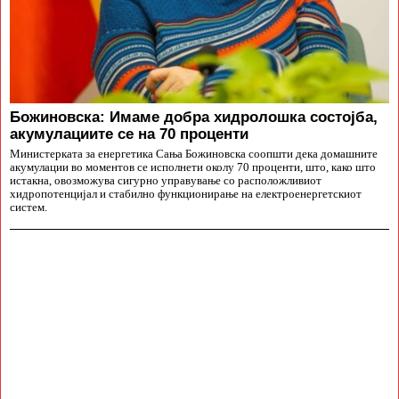
Божиновска: Имаме добра хидролошка состојба,
акумулациите се на 70 проценти
Министерката за енергетика Сања Божиновска соопшти дека домашните
акумулации во моментов се исполнети околу 70 проценти, што, како што
истакна, овозможува сигурно управување со расположливиот
хидропотенцијал и стабилно функционирање на електроенергетскиот
систем.