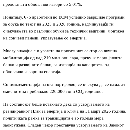
преостанати обновливи извори со 5,01%.
Понатаму, 676 вработени во ЕСМ успешно завршиле програми
за обука во текот на 2025 и 2026 година, надминувајќи ги
очекувањата во различни обуки за технички вештини, монтажа
на сончеви панели, управување со енергија.
Многу значајна е и улогата на приватниот сектор со вкупна
мобилизација од над 210 милиони евра, преку комерцијалните
банки и развојните банки, за изградба на капацитети од
обновливи извори на енергија.
Со имплементација на ова портфолио, се очекува да се намалат
емисиите за приближно 220.000 тони CO₂ годишно.
На состанокот беше истакнато дека со усвојувањето на
ревидираниот План за енергија и клима на 31 март 2026 година,
политичката рамка за транзицијата е во голема мера
заокружена. Следен чекор преставува усвојувањето на Законот