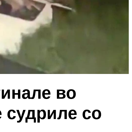
гинале во
е судриле со