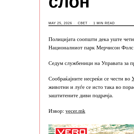
слон
MAY 25, 2026
СВЕТ
1 MIN READ
Полицијата соопшти дека уште четир
Националниот парк Мерчисон Фолс на
Седум службеници на Управата за пр
Сообраќајните несреќи се чести во
животни и луѓе се исто така во пора
заштитените диви подрачја.
Извор:
vecer.mk