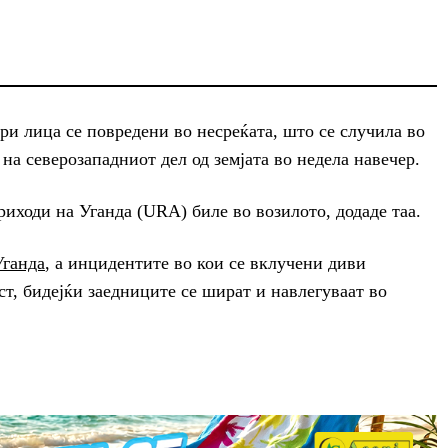
и лица се повредени во несреќата, што се случила во
 северозападниот дел од земјата во недела навечер.
иходи на Уганда (URA) биле во возилото, додаде таа.
Уганда
, а инцидентите во кои се вклучени диви
ст, бидејќи заедниците се шират и навлегуваат во