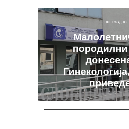
ПРЕТХОДНО
Малолетни
породилни
донесен
Гинекологија,
привед