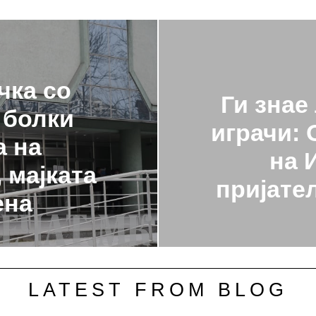
чка со
Ги знае
 болки
играчи: 
а на
на 
 мајката
пријате
ена
LATEST FROM BLOG