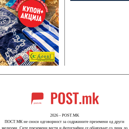
2026 - POST.MK
ПОСТ.МК не сноси одговорност за содржините преземени од други
медиуми. Сите преземени вести и фотографии се објавуваат со линк до