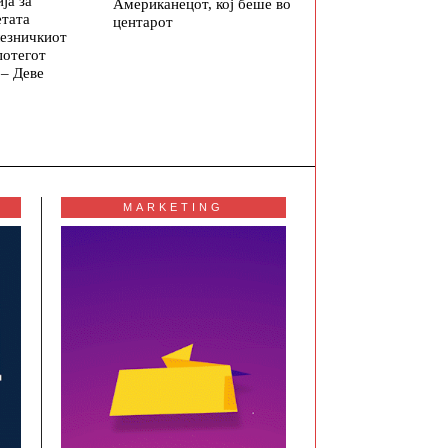
ја за
Американецот, кој беше во
етата
центарот
лезничкиот
потегот
 – Деве
MARKETING