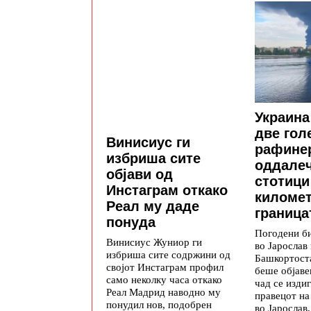
Украина
две гол
Винисиус ги
рафине
избриша сите
оддале
објави од
стотици
Инстаграм откако
километ
Реал му даде
граница
понуда
Погодени б
Винисиус Жуниор ги
во Јарослав 
избриша сите содржини од
Башкортост
својот Инстаграм профил
беше објаве
само неколку часа откако
чад се изди
Реал Мадрид наводно му
правецот на
понудил нов, подобрен
во Јарослав,