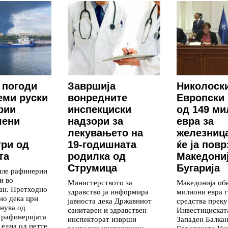
 погоди
Завршија
Николоск
еми руски
вонредните
Европски 
рии
инспекциски
од 149 м
чени
надзори за
евра за
лекувањето на
железниц
ри од
19-годишната
ќе ја повр
та
родилка од
Македониј
Струмица
Бугарија
иле рафинерии
и во
Министерството за
Македонија об
ан. Претходно
здравство ја информира
милиони евра 
но дека црн
јавноста дека Државниот
средства преку
гнува од
санитарен и здравствен
Инвестицискат
 рафинеријата
инспекторат изврши
Западен Балкан
 една од петте