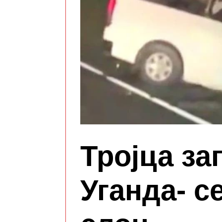
Тројца за
Уганда- с