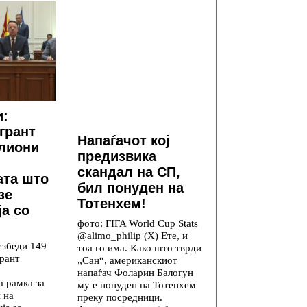
и:
грант
Напаѓачот кој
илиони
предизвика
скандал на СП,
ата што
бил понуден на
зе
Тотенхем!
а со
фото: FIFA World Cup Stats
@alimo_philip (X) Ете, и
езбеди 149
тоа го има. Како што тврди
грант
„Сан“, американскиот
напаѓач Фоларин Балогун
а рамка за
му е понуден на Тотенхем
 на
преку посредници.