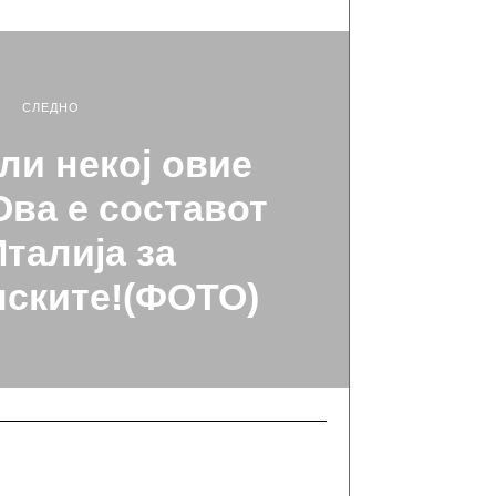
СЛЕДНО
 ли некој овие
Ова е составот
Италија за
лските!(ФОТО)