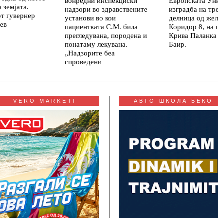
вонредни инспекциски
Европската Уни
 земјата.
надзори во здравствените
изградба на тр
т гувернер
установи во кои
делница од же
ев
пациентката С.М. била
Коридор 8, на 
прегледувана, породена и
Крива Паланка
понатаму лекувана.
Баир.
„Надзорите беа
спроведени
VERO MARKETI
АВТО ШКОЛА БЕКО