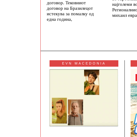
договор. Тековниот
најголеми во
договор на Бразилецот
Регионалнио
истекува за помалку од
михаил евра
една година,
EVN MACEDONIA