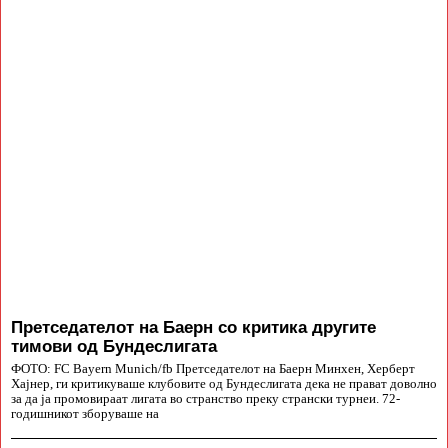
Претседателот на Баерн со критика другите
тимови од Бундеслигата
ФОТО: FC Bayern Munich/fb Претседателот на Баерн Минхен, Херберт
Хајнер, ги критикуваше клубовите од Бундеслигата дека не прават доволно
за да ја промовираат лигата во странство преку странски турнеи. 72-
годишникот зборуваше на