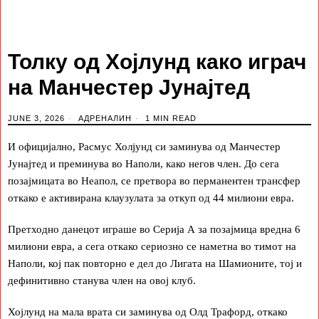
Толку од Хојлунд како играч
на Манчестер Јунајтед
JUNE 3, 2026
АДРЕНАЛИН
1 MIN READ
И официјално, Расмус Холјунд си заминува од Манчестер
Јунајтед и преминува во Наполи, како негов член. До сега
позајмицата во Неапол, се претвора во перманентен трансфер
откако е активирана клаузулата за откуп од 44 милиони евра.
Претходно данецот играше во Серија А за позајмица вредна 6
милиони евра, а сега откако сериозно се наметна во тимот на
Наполи, кој пак повторно е дел до Лигата на Шамионите, тој и
дефинитивно станува член на овој клуб.
Хојлунд на мала врата си заминува од Олд Трафорд, откако