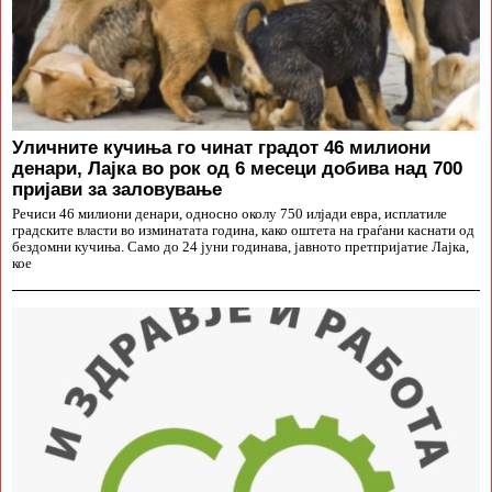
Уличните кучиња го чинат градот 46 милиони
денари, Лајка во рок од 6 месеци добива над 700
пријави за заловување
Речиси 46 милиони денари, односно околу 750 илјади евра, исплатиле
градските власти во изминатата година, како оштета на граѓани каснати од
бездомни кучиња. Само до 24 јуни годинава, јавното претпријатие Лајка,
кое