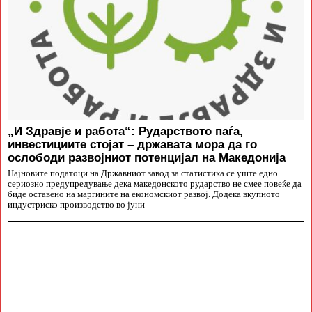
„И Здравје и работа“: Рударството паѓа,
инвестициите стојат – државата мора да го
ослободи развојниот потенцијал на Македонија
Најновите податоци на Државниот завод за статистика се уште едно
сериозно предупредување дека македонското рударство не смее повеќе да
биде оставено на маргините на економскиот развој. Додека вкупното
индустриско производство во јуни