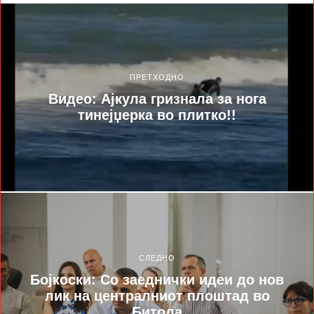
ПРЕТХОДНО
Видео: Ајкула гризнала за нога
тинејџерка во плитко!!
СЛЕДНО
Бојкоски: Со заеднички идеи до нов
лик на централниот плоштад во
Битола