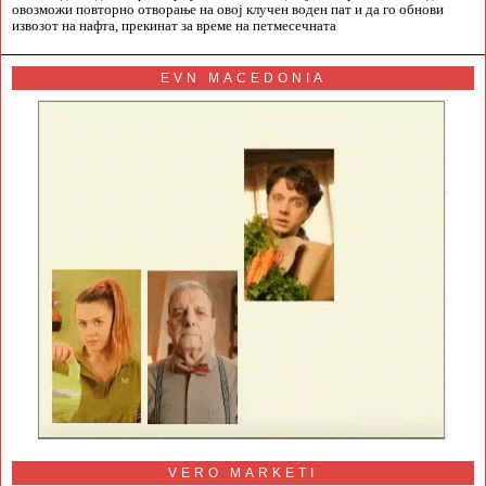
овозможи повторно отворање на овој клучен воден пат и да го обнови
извозот на нафта, прекинат за време на петмесечната
EVN MACEDONIA
VERO MARKETI