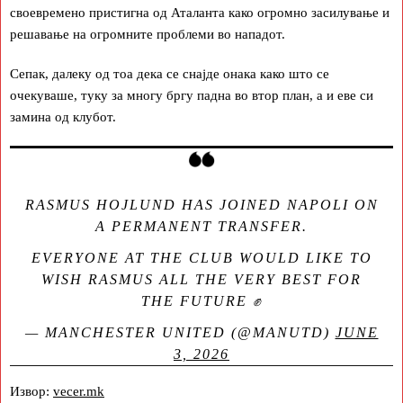
своевремено пристигна од Аталанта како огромно засилување и
решавање на огромните проблеми во нападот.
Сепак, далеку од тоа дека се снајде онака како што се
очекуваше, туку за многу бргу падна во втор план, а и еве си
замина од клубот.
RASMUS HOJLUND HAS JOINED NAPOLI ON
A PERMANENT TRANSFER.
EVERYONE AT THE CLUB WOULD LIKE TO
WISH RASMUS ALL THE VERY BEST FOR
THE FUTURE ✊
— MANCHESTER UNITED (@MANUTD)
JUNE
3, 2026
Извор:
vecer.mk