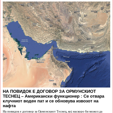
НА ПОВИДОК Е ДОГОВОР ЗА ОРМУНСКИОТ
ТЕСНЕЦ – Американски функционер : Се отвара
клучниот воден пат и се обновува извозот на
нафта
На повидок е договор за Ормунскиот Теснец, кој наскоро би можел да