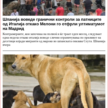
Шпанија воведе гранични контроли за патниците
од Италија откако Мелони го отфрли ултиматумот
на Мадрид
Контрамерките, кои започнаа на полноќ и ќе траат еден месец, следуваат
една недела откако италија воведе слични ограничувања по приливот на
десетици илјади мигранти од мароко во шпанската енклава Сеута. Шпанија
вчера