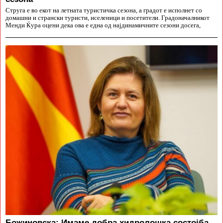
Струга е во екот на летната туристичка сезона, а градот е исполнет со
домашни и странски туристи, иселеници и посетители. Градоначалникот
Менди Ќура оцени дека ова е една од најдинамичните сезони досега,
Божиновска: Имаме добра хидролошка состојба,