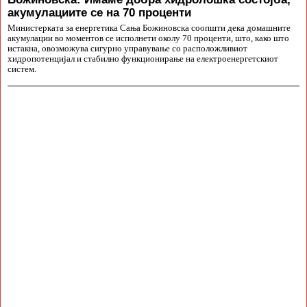
акумулациите се на 70 проценти
Министерката за енергетика Сања Божиновска соопшти дека домашните
акумулации во моментов се исполнети околу 70 проценти, што, како што
истакна, овозможува сигурно управување со расположливиот
хидропотенцијал и стабилно функционирање на електроенергетскиот
систем.