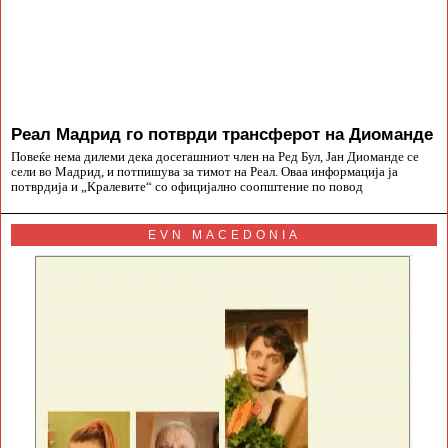
Реал Мадрид го потврди трансферот на Диоманде
Повеќе нема дилеми дека досегашниот член на Ред Бул, Јан Диоманде се
сели во Мадрид, и потпишува за тимот на Реал. Оваа информација ја
потврдија и „Кралевите“ со официјално соопштение по повод
EVN MACEDONIA