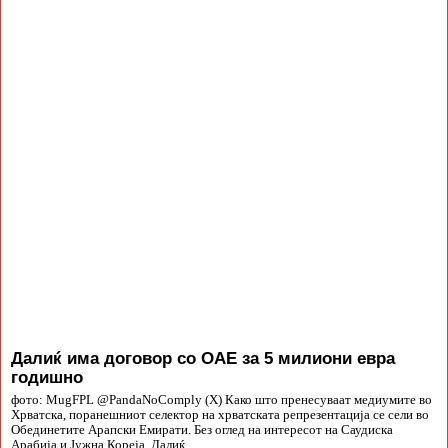
Далиќ има договор со ОАЕ за 5 милиони евра
годишно
фото: MugFPL @PandaNoComply (X) Како што пренесуваат медиумите во
Хрватска, поранешниот селектор на хрватската репрезентација се сели во
Обединетите Арапски Емирати. Без оглед на интересот на Саудиска
Арабија и Јужна Кореја, Далиќ