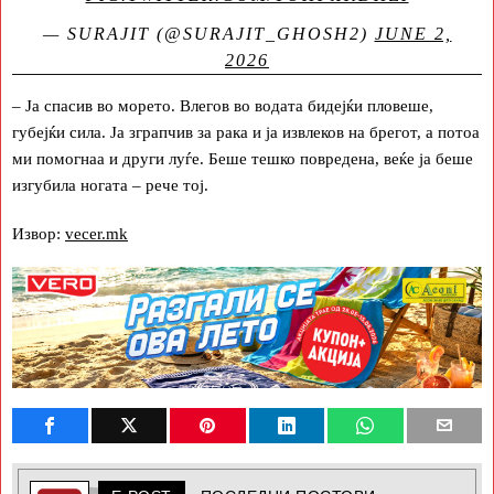
— SURAJIT (@SURAJIT_GHOSH2)
JUNE 2,
2026
– Ја спасив во морето. Влегов во водата бидејќи пловеше,
губејќи сила. Ја зграпчив за рака и ја извлеков на брегот, а потоа
ми помогнаа и други луѓе. Беше тешко повредена, веќе ја беше
изгубила ногата – рече тој.
Извор:
vecer.mk