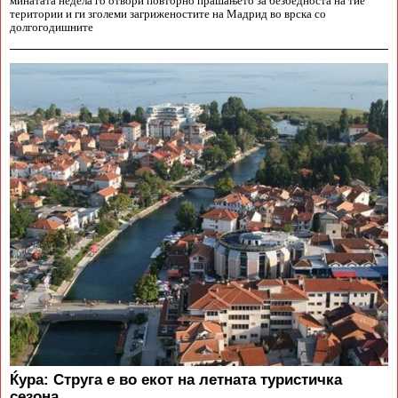
минатата недела го отвори повторно прашањето за безбедноста на тие
територии и ги зголеми загриженостите на Мадрид во врска со
долгогодишните
Ќура: Струга е во екот на летната туристичка
сезона