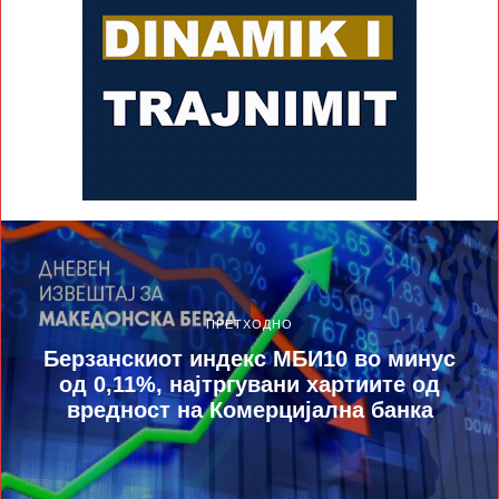
ПРЕТХОДНО
Берзанскиот индекс МБИ10 во минус
од 0,11%, најтргувани хартиите од
вредност на Комерцијална банка