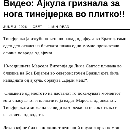
Видео: Ајкула гризнала за
нога тинејџерка во плитко!!
JUNE 3, 2026
СВЕТ
1 MIN READ
Тинејџерка ја изгуби ногата во напад од ајкула во Бразил, само
еден ден откако на блиската плажа едно момче преживеало
слична повреда од ајкула.
19-годишната Марсела Виторија де Лима Сантос пливала во
близина на Боа Вијагем во североисточен Бразил кога била
нападната од ајкула, објавува „Дејли меил“.
Снимките од местото на настанот го покажуваат моментот
кога спасувачот и пливачите ја вадат Марсела од океанот.
Тинејџерката може да се види како лежи на песок откако е
извлечена од водата.
Лекар кој не бил на должност веднаш ѝ пружил прва помош