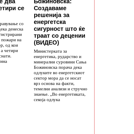
е два
Божиновска:
етири се
Создаваме
решенија за
енергетска
равување со
сигурност што ќе
дека денеска
егистрирани
траат со децении
 пожари на
(ВИДЕО)
р, од кои
 а четири
Министерката за
снати.
енергетика, рударство и
тина
минерални суровини Сања
Божиновска порача дека
одлуките во енергетскиот
сектор мора да се носат
врз основа на факти,
темелни анализи и стручно
знаење. „Во енергетиката,
секоја одлука