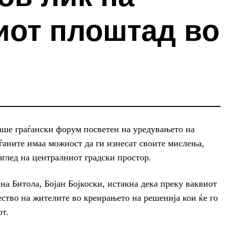
иот плоштад во
ше граѓански форум посветен на уредувањето на
аѓаните имаа можност да ги изнесат своите мислења,
зглед на централниот градски простор.
а Битола, Бојан Бојкоски, истакна дека преку ваквиот
ство на жителите во креирањето на решенија кои ќе го
от.