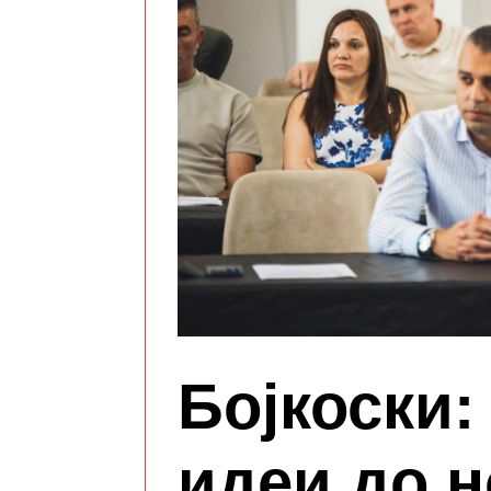
Бојкоски:
идеи до н