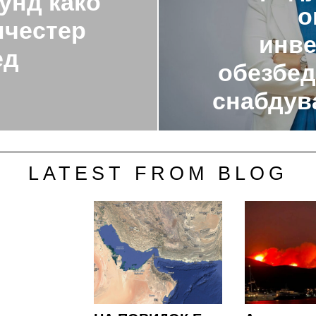
унд како
о
нчестер
инве
ед
обезбед
снабдув
LATEST FROM BLOG