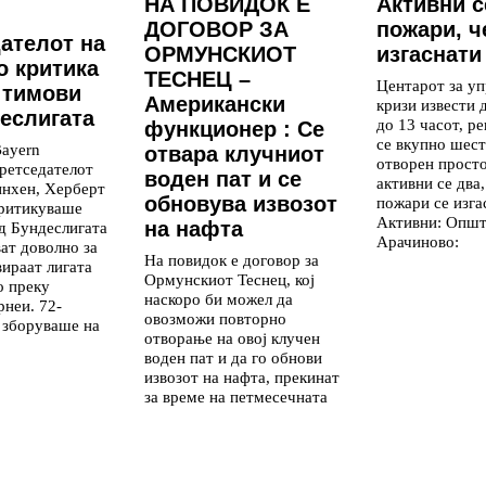
НА ПОВИДОК Е
Aктивни с
ДОГОВОР ЗА
пожари, ч
ателот на
ОРМУНСКИОТ
изгаснати
о критика
ТЕСНЕЦ –
Центарот за уп
 тимови
Американски
кризи извести 
еслигата
до 13 часот, р
функционер : Се
се вкупно шест
ayern
отвара клучниот
отворен просто
ретседателот
воден пат и се
активни се два,
инхен, Херберт
обновува извозот
пожари се изга
критикуваше
Активни: Опш
на нафта
д Бундеслигата
Арачиново:
ват доволно за
На повидок е договор за
вираат лигата
Ормунскиот Теснец, кој
о преку
наскоро би можел да
рнеи. 72-
овозможи повторно
 зборуваше на
отворање на овој клучен
воден пат и да го обнови
извозот на нафта, прекинат
за време на петмесечната