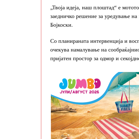
„Твоја идеја, наш плоштад“ е мотото
заедничко решение за уредување на 
Бојкоски.
Со планираната интервенција и восп
очекува намалување на сообраќајнио
пријатен простор за одмор и секојдн