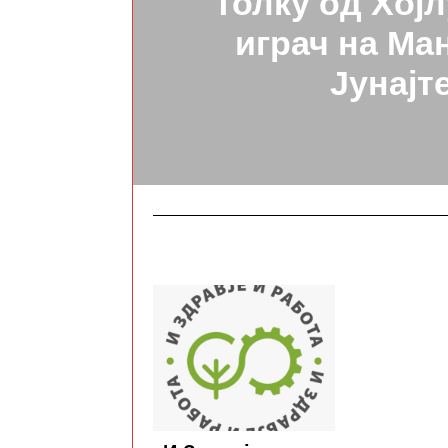
Толку од Хојл
играч на Ма
Јунајт