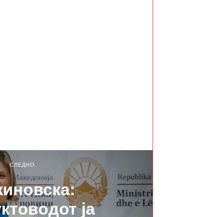
СЛЕДНО
иновска:
ктоводот ја