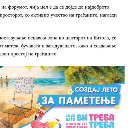
 на форумот, чија цел е да се дојде до најдоброто
просторот, со активно учество на граѓаните, нагласи
оставување пешачка зона во центарот на Битола, се
т метеж, бучавата и загадувањето, како и создавање
евен престој на граѓаните.