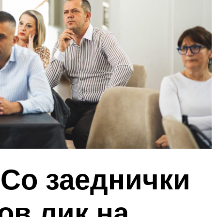
 Со заеднички
ов лик на