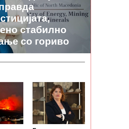
правда
стицијата,
ено стабилно
ање со гориво