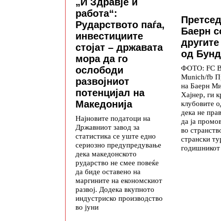
„И Здравје и
работа“:
Претсед
Рударството паѓа,
Баерн с
инвестициите
другите
стојат – државата
од Бунд
мора да го
ФОТО: FC B
ослободи
Munich/fb П
развојниот
на Баерн М
потенцијал на
Хајнер, ги 
Македонија
клубовите о
дека не пра
Најновите податоци на
да ја промо
Државниот завод за
во странств
статистика се уште едно
странски ту
сериозно предупредување
годишникот
дека македонското
рударство не смее повеќе
да биде оставено на
маргините на економскиот
развој. Додека вкупното
индустриско производство
во јуни