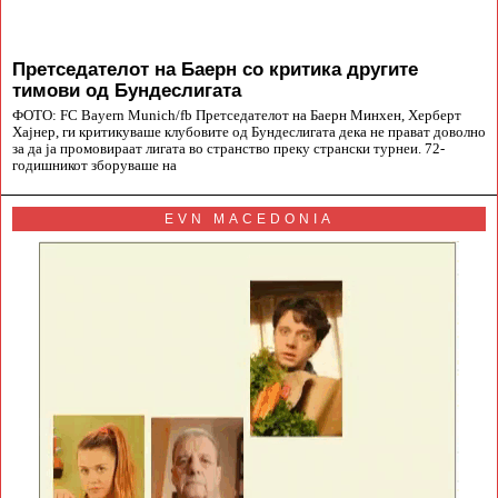
Претседателот на Баерн со критика другите
тимови од Бундеслигата
ФОТО: FC Bayern Munich/fb Претседателот на Баерн Минхен, Херберт
Хајнер, ги критикуваше клубовите од Бундеслигата дека не прават доволно
за да ја промовираат лигата во странство преку странски турнеи. 72-
годишникот зборуваше на
EVN MACEDONIA