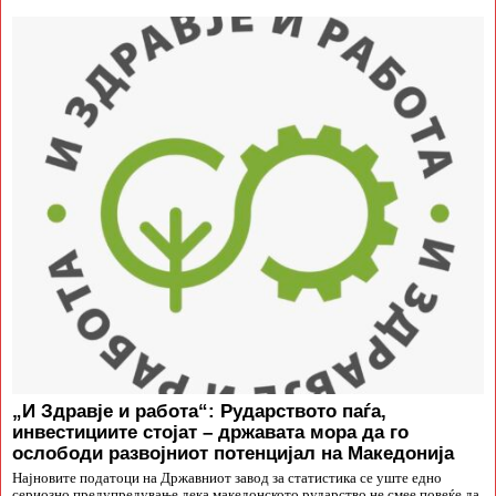
„И Здравје и работа“: Рударството паѓа,
инвестициите стојат – државата мора да го
ослободи развојниот потенцијал на Македонија
Најновите податоци на Државниот завод за статистика се уште едно
сериозно предупредување дека македонското рударство не смее повеќе да