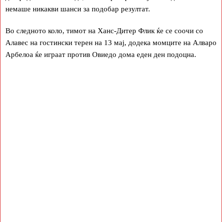
немаше никакви шанси за подобар резултат.
Во следното коло, тимот на Ханс-Дитер Флик ќе се соочи со
Алавес на гостински терен на 13 мај, додека момците на Алваро
Арбелоа ќе играат против Овиедо дома еден ден подоцна.