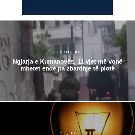
ПРЕТХОДНО
Ngjarja e Kumanovës, 11 vjet më vonë
mbetet ende pa zbardhje të plotë
СЛЕДНО