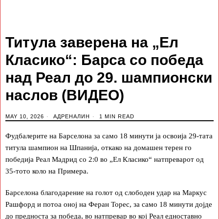
Титула заверена на „Ел
Класико“: Барса со победа
над Реал до 29. шампионски
наслов (ВИДЕО)
MAY 10, 2026
АДРЕНАЛИН
1 MIN READ
Фудбалерите на Барселона за само 18 минути ја освоија 29-тата
титула шампион на Шпанија, откако на домашен терен го
победија Реал Мадрид со 2:0 во „Ел Класико“ натпреварот од
35-тото коло на Примера.
Барселона благодарение на голот од слободен удар на Маркус
Рашфорд и потоа оној на Феран Торес, за само 18 минути дојде
до предноста за победа, во натпревар во кој Реал едноставно