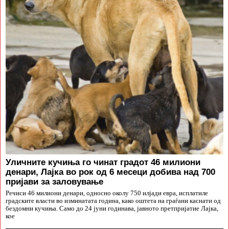
Уличните кучиња го чинат градот 46 милиони
денари, Лајка во рок од 6 месеци добива над 700
пријави за заловување
Речиси 46 милиони денари, односно околу 750 илјади евра, исплатиле
градските власти во изминатата година, како оштета на граѓани каснати од
бездомни кучиња. Само до 24 јуни годинава, јавното претпријатие Лајка,
кое