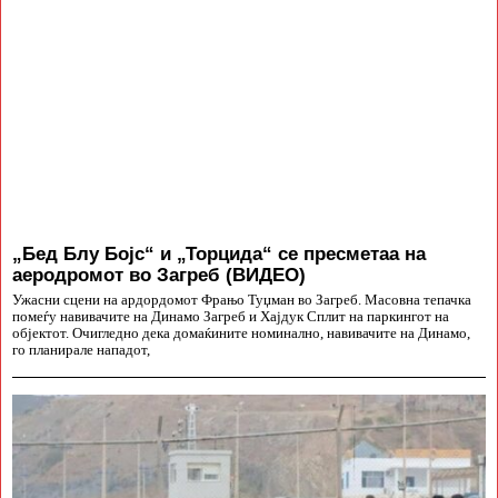
„Бед Блу Бојс“ и „Торцида“ се пресметаа на
аеродромот во Загреб (ВИДЕО)
Ужасни сцени на ардордомот Фрањо Туџман во Загреб. Масовна тепачка
помеѓу навивачите на Динамо Загреб и Хајдук Сплит на паркингот на
објектот. Очигледно дека домаќините номинално, навивачите на Динамо,
го планирале нападот,