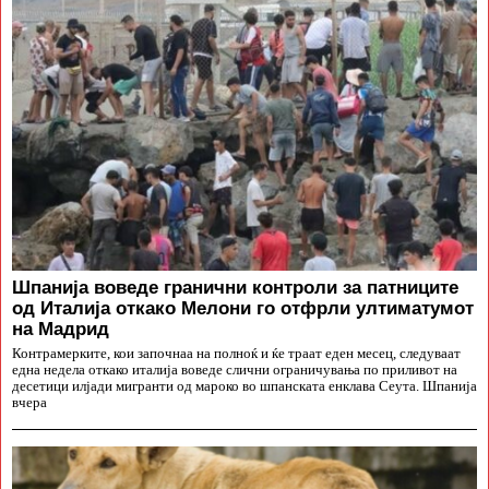
Шпанија воведе гранични контроли за патниците
од Италија откако Мелони го отфрли ултиматумот
на Мадрид
Контрамерките, кои започнаа на полноќ и ќе траат еден месец, следуваат
една недела откако италија воведе слични ограничувања по приливот на
десетици илјади мигранти од мароко во шпанската енклава Сеута. Шпанија
вчера