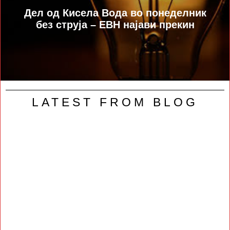
Дел од Кисела Вода во понеделник
без струја – ЕВН најави прекин
LATEST FROM BLOG