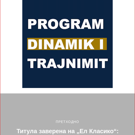
ПРЕТХОДНО
Титула заверена на „Ел Класико“: