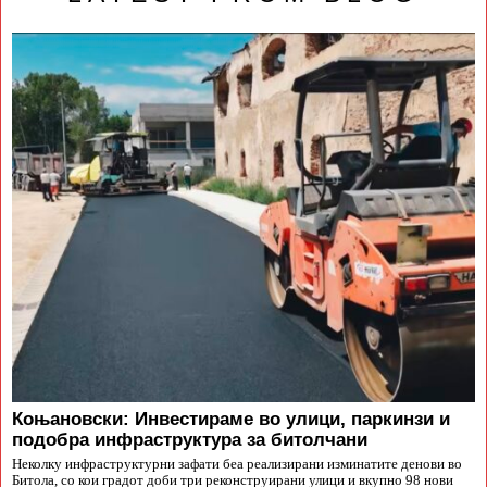
Коњановски: Инвестираме во улици, паркинзи и
подобра инфраструктура за битолчани
Неколку инфраструктурни зафати беа реализирани изминатите денови во
Битола, со кои градот доби три реконструирани улици и вкупно 98 нови