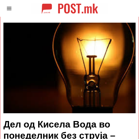
Дел од Кисела Вода во
понеделник без струја –