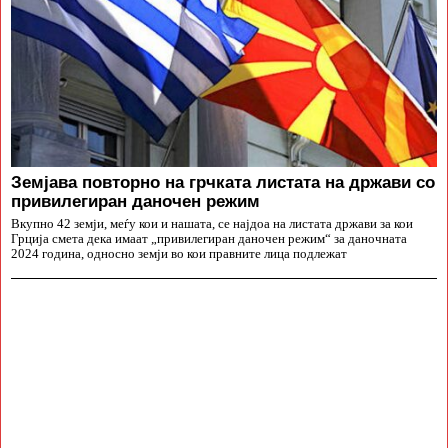
Земјава повторно на грчката листата на држави со
привилегиран даночен режим
Вкупно 42 земји, меѓу кои и нашата, се најдоа на листата држави за кои
Грција смета дека имаат „привилегиран даночен режим“ за даночната
2024 година, односно земји во кои правните лица подлежат