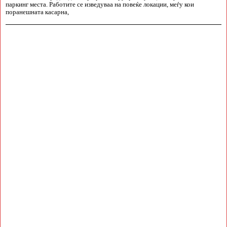
паркинг места. Работите се изведуваа на повеќе локации, меѓу кои
поранешната касарна,