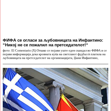
ФИФА се огласи за љубовницата на Инфантино:
“Никој не се пожалил на претседателот!“
фото: El Comentario (X) Откако се појави уште еден скандал во ФИФА и се
појави информација дека кровната куќа на светскиот фудбал ѝ платила на
љубовницата на претседателот на организацијата, Џани Инфантино,