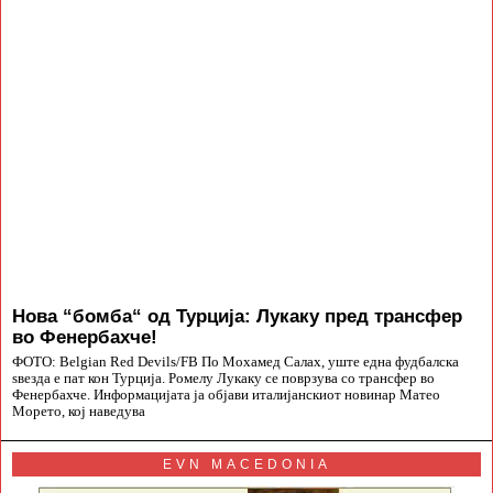
Нова “бомба“ од Турција: Лукаку пред трансфер
во Фенербахче!
ФОТО: Belgian Red Devils/FB По Мохамед Салах, уште една фудбалска
ѕвезда е пат кон Турција. Ромелу Лукаку се поврзува со трансфер во
Фенербахче. Информацијата ја објави италијанскиот новинар Матео
Морето, кој наведува
EVN MACEDONIA