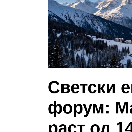
Светски 
форум: М
раст од 1