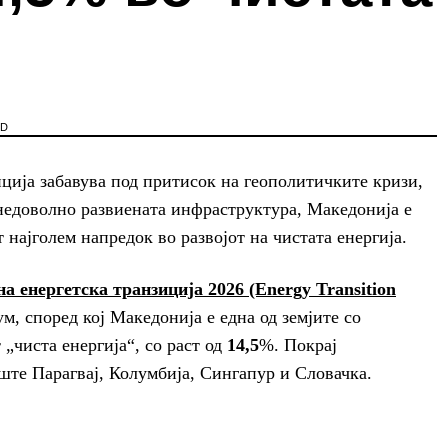
AD
иција забавува под притисок на геополитичките кризи,
едоволно развиената инфраструктура, Македонија е
најголем напредок во развојот на чистата енергија.
а енергетска транзиција 2026 (Energy Transition
, според кој Македонија е една од земјите со
„чиста енергија“, со раст од
14,5
%. Покрај
уште Парагвај, Колумбија, Сингапур и Словачка.