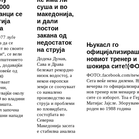
.000
суша и во
анци се
македонија,
тија
и дали
а
постои
закана од
077 луѓе
недостаток
а да се
Њукасл го
ат во своите
на струја
официјализираш
и“, се вели
новиот тренер и 
Додека Дунав,
општението
Сава и Драва
, додавајќи
шокира сите!(Ф
бележат рекордно
повеќе од
ФОТО:.facebook.com/newc
низок водостој, а
00
Сега веќе нема дилеми. 
некои европски
уваат
вечерва го официјализир
земји се соочуваат
ени,
нов тренер или менаџер 
со намалено
увајќи околу
сите со изборот. Тоа е Г
производство на
0 во владини
Матијас Јајсле. Зборувам
струја и проблеми
ништа.
роден во 1988 година
во пловидбата,
л започна
состојбата во
шни напади
Северна
Македонија засега
е стабилна анализа