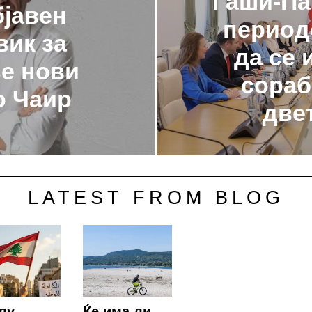
Гаши-Па
бјавен
период
вик за
да се 
е нови
сораб
о Чаир
две
LATEST FROM BLOG
лу
Ќе има ли