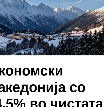
економски
акедонија со
4,5% во чистата