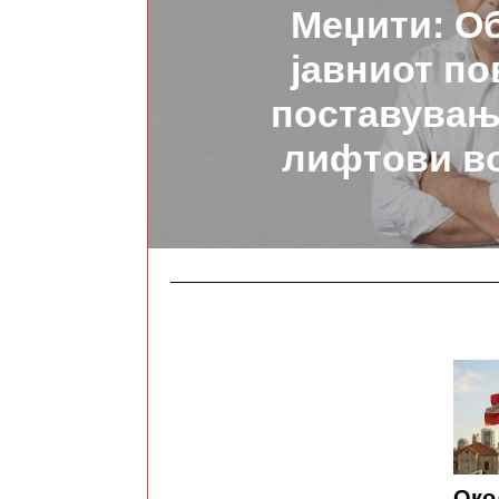
Меџити: О
јавниот по
поставувањ
лифтови в
Око