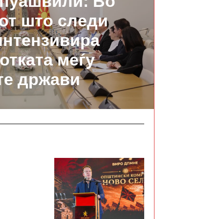
пуашвили: Во
от што следи
интензивира
отката меѓу
те држави