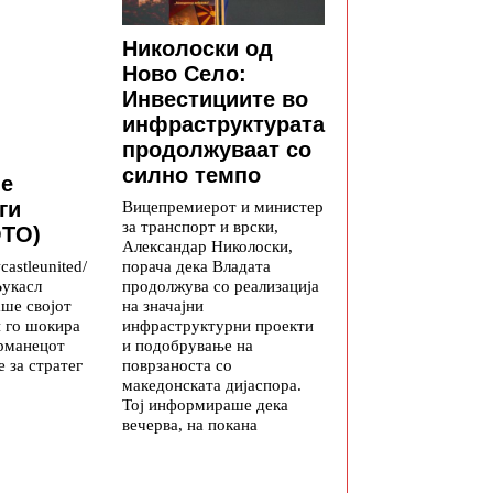
Николоски од
Ново Село:
Инвестициите во
инфраструктурата
продолжуваат со
силно темпо
е
Вицепремиерот и министер
ги
за транспорт и врски,
ОТО)
Александар Николоски,
порача дека Владата
astleunited/
продолжува со реализација
Њукасл
на значајни
аше својот
инфраструктурни проекти
и го шокира
и подобрување на
ерманецот
поврзаноста со
е за стратег
македонската дијаспора.
Тој информираше дека
вечерва, на покана