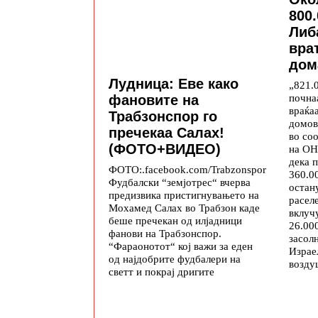
800
Либ
вра
дом
Лудница: Еве како
„821.
почна
фановите на
враќа
Трабзонспор го
домов
пречекаа Салах!
во со
(ФОТО+ВИДЕО)
на ОН
дека 
ФОТО:.facebook.com/Trabzonspor
360.0
Фудбалски “земјотрес“ вчерва
остан
предизвика пристигнувањето на
расел
Мохамед Салах во Трабзон каде
вклуч
беше пречекан од илјадници
26.00
фанови на Трабзонспор.
засол
“Фараонотот“ кој важи за еден
Израе
од најдобрите фудбалери на
возду
светт и покрај дригите