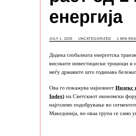
енергија
JULY 1, 2026
UNCATEGORIZED
1 MIN RE
Додека глобалната енергетска транз
високите инвестициски трошоци и н
меѓу државите што годинава бележат 
Ова го покажува најновиот
Индекс н
Index)
на Светскиот економски форум
најголемо подобрување во сегментот 
Македонија, во оваа група се само 