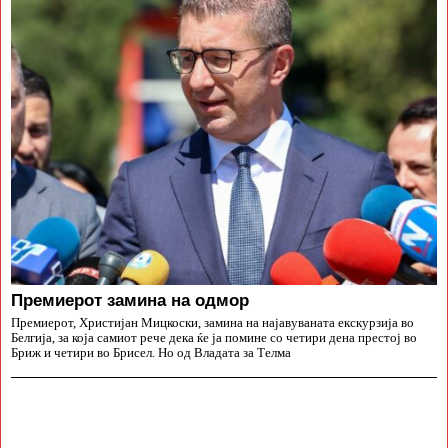
Премиерот замина на одмор
Премиерот, Христијан Мицкоски, замина на најавуваната екскурзија во
Белгија, за која самиот рече дека ќе ја помине со четири дена престој во
Бриж и четири во Брисел. Но од Владата за Телма