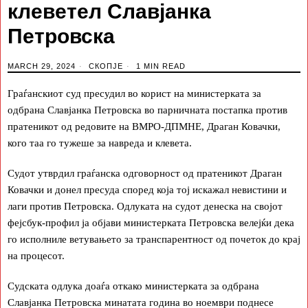
клеветел Славјанка
Петровска
MARCH 29, 2024
СКОПЈЕ
1 MIN READ
Граѓанскиот суд пресудил во корист на министерката за
одбрана Славјанка Петровска во парничната постапка против
пратеникот од редовите на ВМРО-ДПМНЕ, Драган Ковачки,
кого таа го тужеше за навреда и клевета.
Судот утврдил граѓанска одговорност од пратеникот Драган
Ковачки и донел пресуда според која тој искажал невистини и
лаги против Петровска. Одлуката на судот денеска на својот
фејсбук-профил ја објави министерката Петровска велејќи дека
го исполниле ветувањето за транспарентност од почеток до крај
на процесот.
Судската одлука доаѓа откако министерката за одбрана
Славјанка Петровска минатата година во ноември поднесе