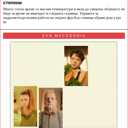
степени
Многу топло време со високи температури и мала до умерена облачност ќе
биде за време на викендот и следната седмица. Управата за
хидрометеоролошки работи на својата фејсбук станица објави дека утре
ќе
EVN MACEDONIA