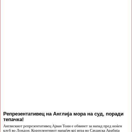
Репрезентативец на Англија мора на суд, поради
тепачка!
Англискиот репрезентативец Ајван Тони е обвинет за напад пред ноќен
клуб во Лондон. Корпулентниот напаѓач кој игра во Саудиска Арабија