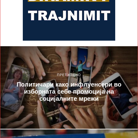
ПРЕТХОДНО
Политичари како инфлуенсери во
изборната себе промоција на
социјалните мрежи