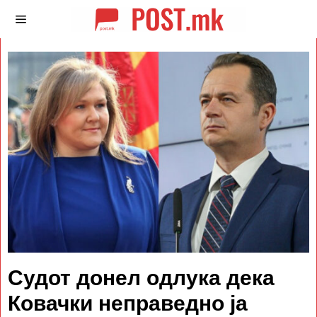
Судот донел одлука дека
Ковачки неправедно ја