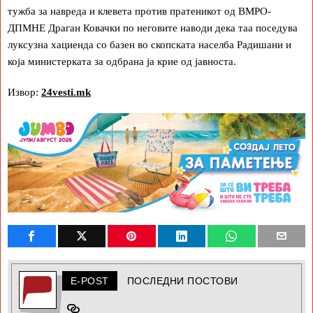
тужба за навреда и клевета против пратеникот од ВМРО-
ДПМНЕ Драган Ковачки по неговите наводи дека таа поседува
луксузна хациенда со базен во скопската населба Радишани и
која министерката за одбрана ја крие од јавноста.
Извор:
24vesti.mk
E-POST
ПОСЛЕДНИ ПОСТОВИ