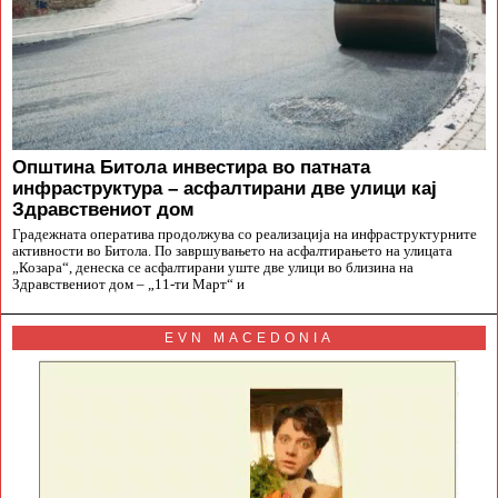
Општина Битола инвестира во патната
инфраструктура – асфалтирани две улици кај
Здравствениот дом
Градежната оператива продолжува со реализација на инфраструктурните
активности во Битола. По завршувањето на асфалтирањето на улицата
„Козара“, денеска се асфалтирани уште две улици во близина на
Здравствениот дом – „11-ти Март“ и
EVN MACEDONIA