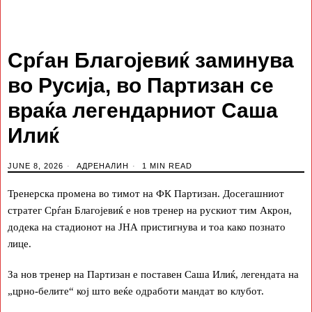
Срѓан Благојевиќ заминува
во Русија, во Партизан се
враќа легендарниот Саша
Илиќ
JUNE 8, 2026
АДРЕНАЛИН
1 MIN READ
Тренерска промена во тимот на ФК Партизан. Досегашниот
стратег Срѓан Благојевиќ е нов тренер на рускиот тим Акрон,
додека на стадионот на ЈНА пристигнува и тоа како познато
лице.
За нов тренер на Партизан е поставен Саша Илиќ, легендата на
„црно-белите“ кој што веќе одработи мандат во клубот.