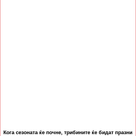
Кога сезоната ќе почне, трибините ќе бидат празни