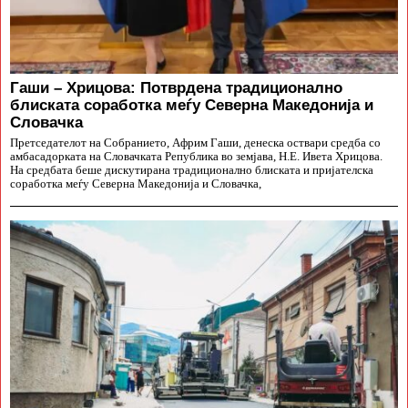
Гаши – Хрицова: Потврдена традиционално
блиската соработка меѓу Северна Македонија и
Словачка
Претседателот на Собранието, Африм Гаши, денеска оствари средба со
амбасадорката на Словачката Република во земјава, Н.Е. Ивета Хрицова.
На средбата беше дискутирана традиционално блиската и пријателска
соработка меѓу Северна Македонија и Словачка,