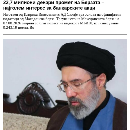
22,7 милиони денари промет на Берзата –
најголем интерес за банкарските акци
Изготвен од Илирика Инвестментс АД Скопје врз основа на официјални
податоци од Македонска берза. Тргувањето на Македонската берза на
07.08.2026 заврши со благ пораст на индексот МБИ10, кој изнесуваше
9.243,19 поени. Во