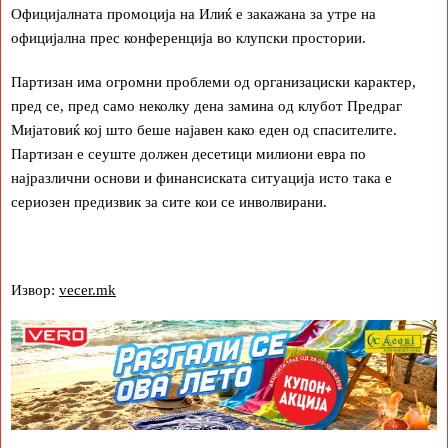
Официјалната промоција на Илиќ е закажана за утре на
официјална прес конференција во клупски простории.
Партизан има огромни проблеми од организациски карактер,
пред се, пред само неколку дена замина од клубот Предраг
Мијатовиќ кој што беше најавен како еден од спасителите.
Партизан е сеуште должен десетици милиони евра по
најразлични основи и финансиската ситуација исто така е
сериозен предизвик за сите кои се инволвирани.
Извор:
vecer.mk