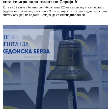
кога ќе игра еден гигант во Серија А!
Кога на 22 август ќе започне јубилејната 125-та сезона од италијанското
фудбалско првенство, а воедно и 95-тата, која се игра според двокружниот
систем базиран на бодови, немојте да се изненадите ако ги