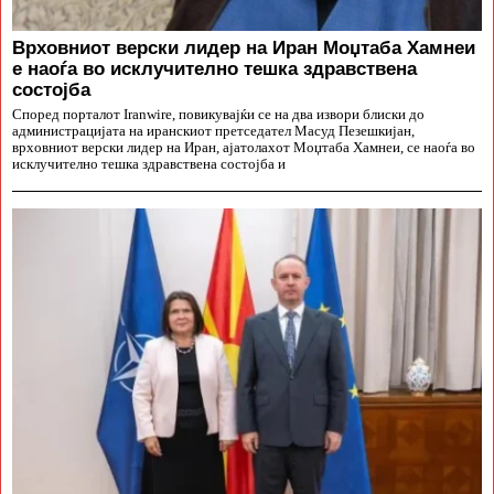
Врховниот верски лидер на Иран Моџтаба Хамнеи
е наоѓа во исклучително тешка здравствена
состојба
Според порталот Iranwire, повикувајќи се на два извори блиски до
администрацијата на иранскиот претседател Масуд Пезешкијан,
врховниот верски лидер на Иран, ајатолахот Моџтаба Хамнеи, се наоѓа во
исклучително тешка здравствена состојба и