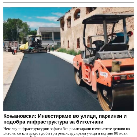
Коњановски: Инвестираме во улици, паркинзи и
подобра инфраструктура за битолчани
Неколку инфраструктурни зафати беа реализирани изминатите денови во
Битола, со кои градот доби три реконструирани улици и вкупно 98 нови