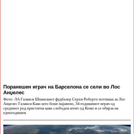
Поранешен играч на Барселона се сели во Лос
Анџелес
Фото: ЛА Галакси Шпанскиот фудбалер Серхи Роберто потпиша за Лос
Анџелес Галакси Како што беше најавено, 34-годишниот играч од
средниот ред пристигна како слободен агент од Комо и се обврза на
едногодишен