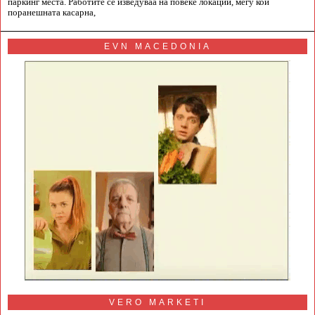
паркинг места. Работите се изведуваа на повеќе локации, меѓу кои
поранешната касарна,
EVN MACEDONIA
VERO MARKETI