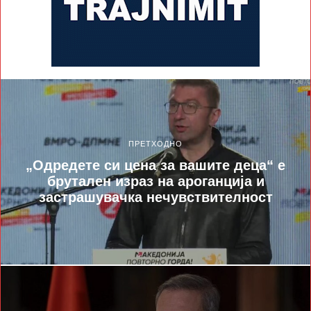
ПРЕТХОДНО
„Oдредете си цена за вашите деца“ е
брутален израз на ароганција и
застрашувачка нечувствителност