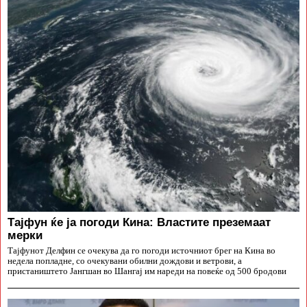
Тајфун ќе ја погоди Кина: Властите преземаат
мерки
Тајфунот Делфин се очекува да го погоди источниот брег на Кина во
недела попладне, со очекувани обилни дождови и ветрови, а
пристаништето Јангшан во Шангај им нареди на повеќе од 500 бродови