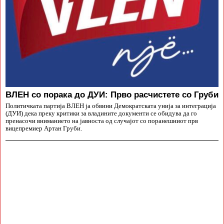
ВЛЕН со порака до ДУИ: Прво расчистете со Груби
Политичката партија ВЛЕН ја обвини Демократската унија за интеграција
(ДУИ) дека преку критики за владините документи се обидува да го
пренасочи вниманието на јавноста од случајот со поранешниот прв
вицепремиер Артан Груби.