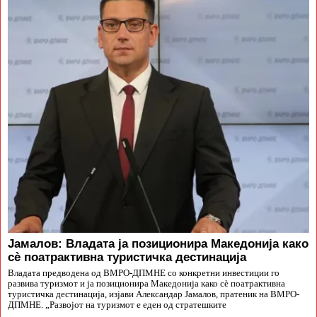
Јамалов: Владата ја позиционира Македонија како
сè поатрактивна туристичка дестинација
Владата предводена од ВМРО-ДПМНЕ со конкретни инвестиции го
развива туризмот и ја позиционира Македонија како сè поатрактивна
туристичка дестинација, изјави Александар Јамалов, пратеник на ВМРО-
ДПМНЕ. „Развојот на туризмот е еден од стратешките