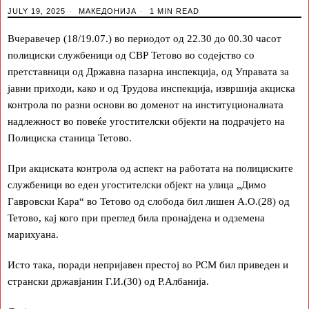
JULY 19, 2025
МАКЕДОНИЈА
1 MIN READ
Вчеравечер (18/19.07.) во периодот од 22.30 до 00.30 часот
полициски службеници од СВР Тетово во содејство со
претставници од Државна пазарна инспекција, од Управата за
јавни приходи, како и од Трудова инспекција, извршија акциска
контрола по разни основи во доменот на институционалната
надлежност во повеќе угостителски објекти на подрачјето на
Полициска станица Тетово.
При акциската контрола од аспект на работата на полициските
службеници во еден угостителски објект на улица „Димо
Гавровски Кара“ во Тетово од слобода бил лишен А.О.(28) од
Тетово, кај кого при преглед била пронајдена и одземена
марихуана.
Исто така, поради непријавен престој во РСМ бил приведен и
странски државјанин Г.И.(30) од Р.Албанија.