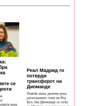
ка:
бра
Реал Мадрид го
ка
потврди
трансферот на
ите се
Диоманде
центи
Повеќе нема дилеми дека
за
досегашниот член на Ред
ња
Бул, Јан Диоманде се сели
општи дека