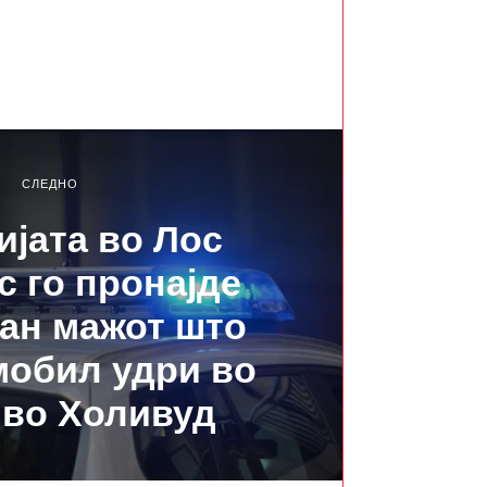
СЛЕДНО
јата во Лос
 го пронајде
ан мажот што
мобил удри во
 во Холивуд