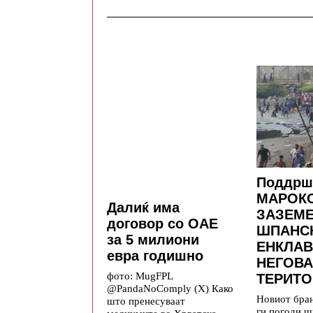
Поддрш
МАРОКО
Далиќ има
ЗАЗЕМ
договор со ОАЕ
ШПАНС
за 5 милиони
ЕНКЛАВ
евра годишно
НЕГОВА
фото: MugFPL
ТЕРИТО
@PandaNoComply (X) Како
Новиот бра
што пренесуваат
ги погоди ш