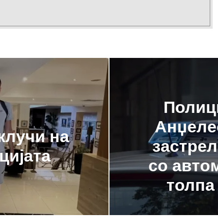
Полици
Анџелес
клучи на
застрел
цијата
со авто
толпа