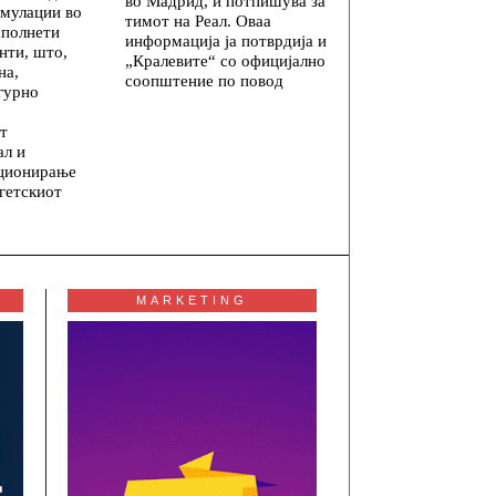
во Мадрид, и потпишува за
мулации во
тимот на Реал. Оваа
сполнети
информација ја потврдија и
нти, што,
„Кралевите“ со официјално
на,
соопштение по повод
гурно
т
ал и
ционирање
гетскиот
MARKETING