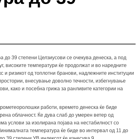
а до 39 степени Целзиусови се очекува денеска, а под
уг, високите температури ќе продолжат и во наредните
с и ризикот од топлотни бранови, надлежните институции
простории, внесување доволно течности, избегнување
ови, како и посебна грижа за ранливите категории на
дрометеоролошки работи, времето денеска ќе биде
рена облачност. Ќе дува слаб до умерен ветер од
ма услови за изолирана појава на нестабилност со
инималната температура ќе биде во интервал од 11 до
до 39 степени.УВ индексот ќе изнесува 9.