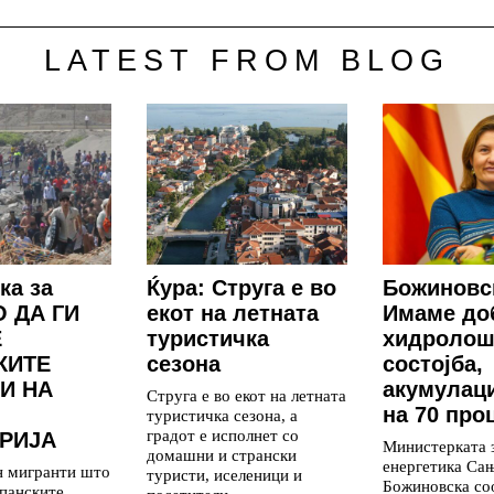
LATEST FROM BLOG
ка за
Ќура: Струга е во
Божиновс
 ДА ГИ
екот на летната
Имаме до
Е
туристичка
хидролош
КИТЕ
сезона
состојба,
И НА
акумулаци
Струга е во екот на летната
на 70 про
туристичка сезона, а
градот е исполнет со
РИЈА
Министерката 
домашни и странски
енергетика Са
н мигранти што
туристи, иселеници и
Божиновска со
панските