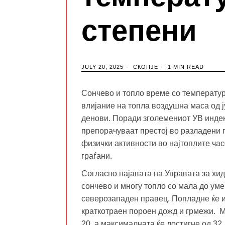
степени
JULY 20, 2025
СКОПЈЕ
1 MIN READ
Сончево и топло време со температур
влијание на топла воздушна маса од ј
денови. Поради зголемениот УВ индек
препорачуваат престој во разладени 
физички активности во најтоплите час
граѓани.
Согласно најавата на Управата за хи
сончево и многу топло со мала до уме
северозападен правец. Попладне ќе и
краткотраен пороен дожд и грмежи. М
20, а максималната ќе достигне од 32 