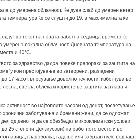
мала до умерена облачност. Ќе дува слаб до умерен ветер
а температура ќе се спушти до 19, а максималната ќе
од југ во текот на новата работна седмица времето ќе
до умерена локална облачност. Дневната температура на
места и 40°C.
вото за здравство дадоа повеќе препораки за заштита на
омеѓу кои престојување во затворени, разладени
 до 17 часот, внесување доволно течности, избегнување
 лесна, светла облека и користење заштита за глава и
а активност во најтоплите часови од денот, посветување
со хронични заболувања и бремени жени, да се одложат
 дел од денот и да се обезбедат микроклиматски услови
 до 25 степени Целзиусови) на работното место и во
вртоглавица, главоболка, гадење или забрзан пулс веднаш