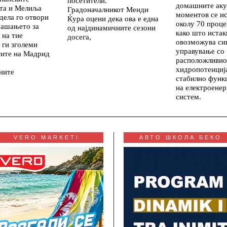
посетители.
домашните аку
ута и Мелиља
Градоначалникот Менди
моментов се и
дела го отвори
Ќура оцени дека ова е една
околу 70 проце
рашањето за
од најдинамичните сезони
како што истак
 на тие
досега,
овозможува си
 ги зголеми
управување со
тите на Мадрид
расположливио
хидропотенциј
ните
стабилно функ
на електроенер
систем.
VERO MARKETI
АВТО ШКОЛА БЕКО