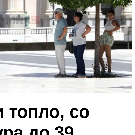
 топло, со
ра до 39