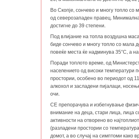
Во Скопје, сончево и многу топло со 
од северозападен правец. Минималнат
достигне до 39 степени.
Под влијание на топла воздушна маса 
биде сончево и многу топло со мала 
повеќе места ќе надминува 35°C, а на
Поради топлото време, од Министерст
населението од високи температури п
простории, особено во периодот од 11
алкохол и засладени пијалаци, носење
очи.
СЕ препорачува и избегнување физичк
внимание на деца, стари лица, лица 
активности на отворено во најтоплиот
(разладени простории со температура
домот, а во случај на симптоми како 