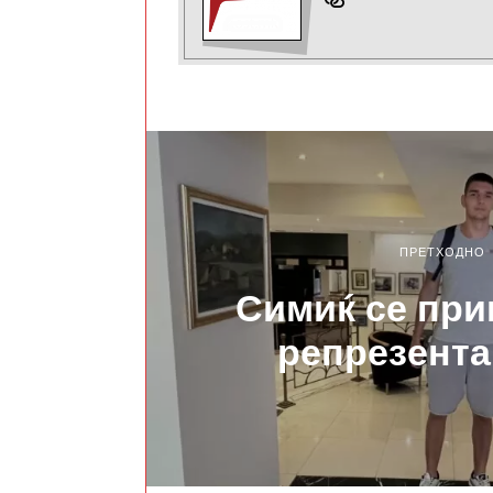
ПРЕТХОДНО
Симиќ се при
репрезента