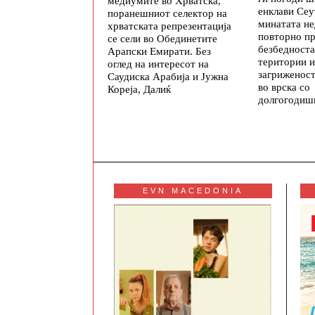
медиумите во Хрватска,
енклави Се
поранешниот селектор на
минатата не
хрватската репрезентација
повторно п
се сели во Обединетите
безбедноста
Арапски Емирати. Без
територии и
оглед на интересот на
загриженос
Саудиска Арабија и Јужна
во врска со
Кореја, Далиќ
долгогодиш
EVN MACEDONIA