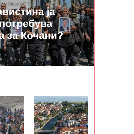
авистина ја
потребува
а за Кочани?