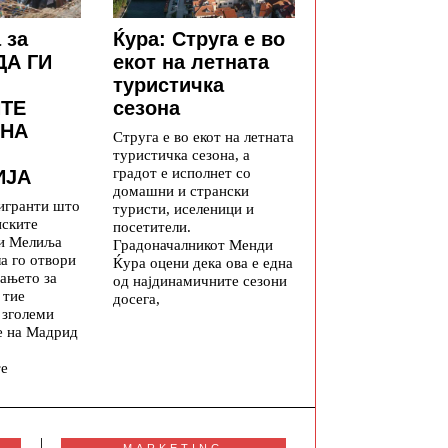
 за
Ќура: Струга е во
ДА ГИ
екот на летната
туристичка
ТЕ
сезона
 НА
Струга е во екот на летната
туристичка сезона, а
градот е исполнет со
ИЈА
домашни и странски
игранти што
туристи, иселеници и
нските
посетители.
 и Мелиља
Градоначалникот Менди
а го отвори
Ќура оцени дека ова е една
ањето за
од најдинамичните сезони
 тие
досега,
 зголеми
е на Мадрид
те
MARKETING