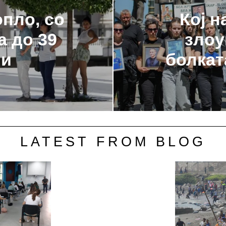
пло, со
Кој н
а до 39
злоу
ни
болкат
LATEST FROM BLOG