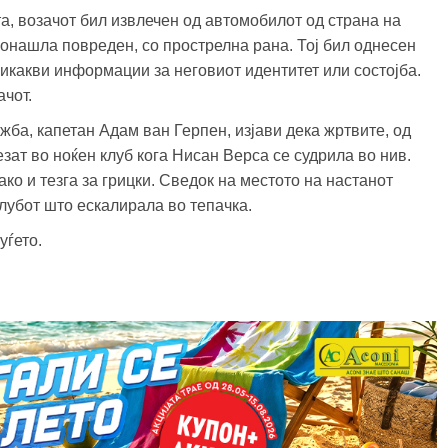
а, возачот бил извлечен од автомобилот од страна на
ронашла повреден, со прострелна рана. Тој бил однесен
никакви информации за неговиот идентитет или состојба.
ачот.
ба, капетан Адам ван Герпен, изјави дека жртвите, од
езат во ноќен клуб кога Нисан Верса се судрила во нив.
ко и тезга за грицки. Сведок на местото на настанот
лубот што ескалирала во тепачка.
уѓето.