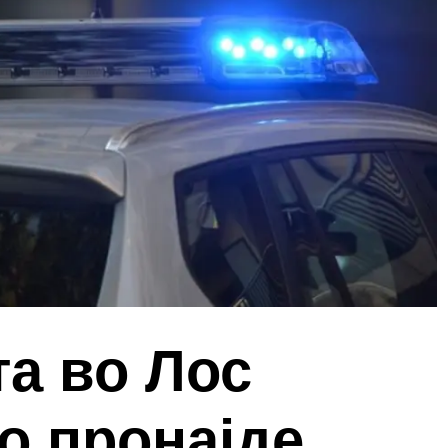
а во Лос
о пронајде