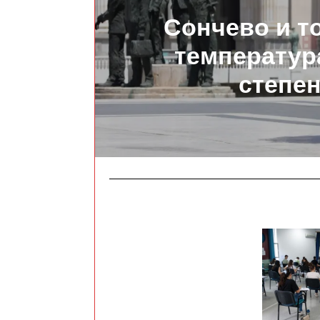
Сончево и то
температур
степе