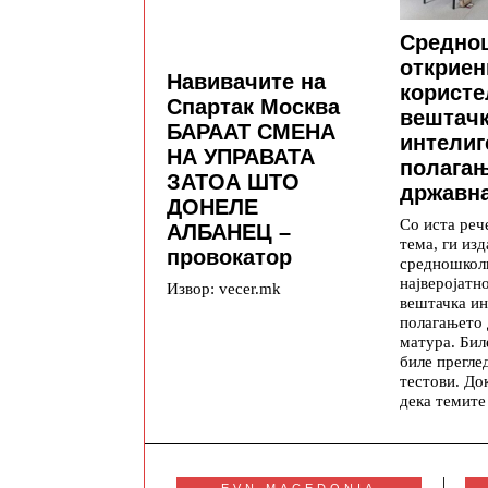
Средно
откриен
Навивачите на
користе
Спартак Москва
вештач
БАРААТ СМЕНА
интелиг
НА УПРАВАТА
полага
ЗАТОА ШТО
државна
ДОНЕЛЕ
Со иста реч
АЛБАНЕЦ –
тема, ги изд
провокатор
средношкол
најверојатн
Извор: vecer.mk
вештачка ин
полагањето
матура. Бил
биле прегле
тестови. До
дека темите
EVN MACEDONIA