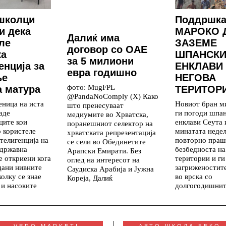
школци
Поддршка
и дека
МАРОКО 
Далиќ има
ле
ЗАЗЕМЕ
договор со ОАЕ
ка
ШПАНСКИ
за 5 милиони
енција за
ЕНКЛАВИ
евра годишно
ње
НЕГОВА
фото: MugFPL
 матура
ТЕРИТОР
@PandaNoComply (X) Како
еница на иста
Новиот бран м
што пренесуваат
аде
ги погоди шпа
медиумите во Хрватска,
ците кои
енклави Сеута
поранешниот селектор на
о користеле
минатата недел
хрватската репрезентација
телигенција на
повторно праш
се сели во Обединетите
 државна
безбедноста на
Арапски Емирати. Без
е откриени кога
територии и ги
оглед на интересот на
дани нивните
загриженостит
Саудиска Арабија и Јужна
колку се знае
во врска со
Кореја, Далиќ
 и насоките
долгогодишни
VERO MARKETI
АВТО ШКОЛА БЕКО