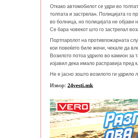
Откако автомобилот се удри во толпат
толпата и застрелан. Полицијата го п
во болница, но полицијата не објави 
Се бара човекот што го застрелал воз
Портпаролот на противпожарната служ
кои повеќето биле жени, чекале да вл
Возилото потоа удрило во камион за та
изјавил дека имало расправија пред к
Не е јасно зошто возилото ги удрило л
Извор:
24vesti.mk