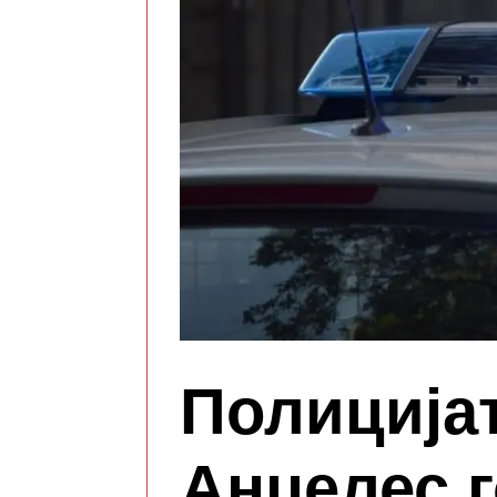
Полицијат
Анџелес г