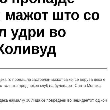
 мажот што со
л удри во
 Холивуд
ка го пронашла застрелан мажот за кој се верува дека е
во толпата пред ноќен клуб на булеварот Санта Моника
ека најмалку 30 лица се повредени во инцидентот, од кои