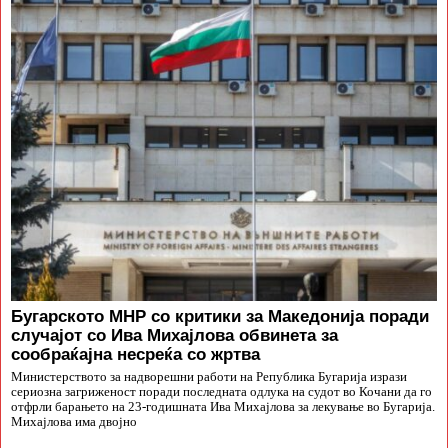
Бугарското МНР со критики за Македонија поради
случајот со Ива Михајлова обвинета за
сообраќајна несреќа со жртва
Министерството за надворешни работи на Република Бугарија изрази
сериозна загриженост поради последната одлука на судот во Кочани да го
отфрли барањето на 23-годишната Ива Михајлова за лекување во Бугарија.
Михајлова има двојно