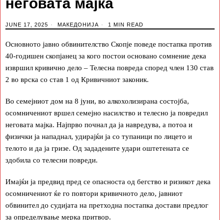
неговата мајка
JUNE 17, 2025
МАКЕДОНИЈА
1 MIN READ
Основното јавно обвинителство Скопје поведе постапка против
40-годишен скопјанец за кого постои основано сомнение дека
извршил кривично дело – Телесна повреда според член 130 став
2 во врска со став 1 од Кривичниот законик.
Во семејниот дом на 8 јуни, во алкохолизирана состојба,
осомничениот вршел семејно насилство и телесно ја повредил
неговата мајка. Најпрво почнал да ја навредува, а потоа и
физички ја нападнал, удирајќи ја со тупаници по лицето и
телото и да ја гризе. Од зададените удари оштетената се
здобила со телесни повреди.
Имајќи ја предвид пред се опасноста од бегство и ризикот дека
осомничениот ќе го повтори кривичното дело, јавниот
обвинител до судијата на претходна постапка достави предлог
за определување мерка притвор.