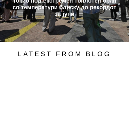
Токио под екстремен топлотен бран
со температури блиску до рекордот
за јуни
LATEST FROM BLOG