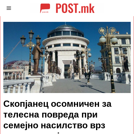
Скопјанец осомничен за
телесна повреда при
семејно насилство врз