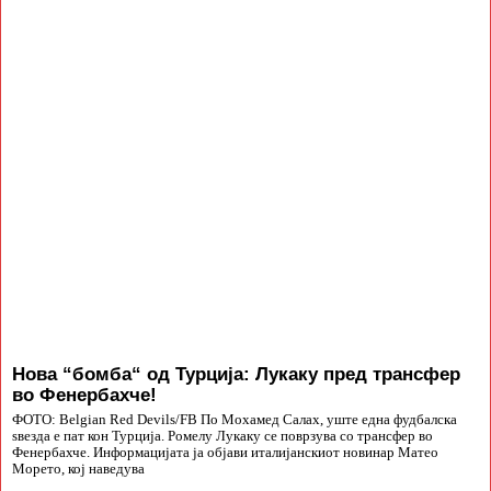
Нова “бомба“ од Турција: Лукаку пред трансфер
во Фенербахче!
ФОТО: Belgian Red Devils/FB По Мохамед Салах, уште една фудбалска
ѕвезда е пат кон Турција. Ромелу Лукаку се поврзува со трансфер во
Фенербахче. Информацијата ја објави италијанскиот новинар Матео
Морето, кој наведува