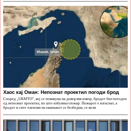
Хаос кај Оман: Непознат проектил погоди брод
Според „UKMTO“, кој се повикува на доверлив извор, бродот бил погоден
од непознат проектил, по што избувнал пожар. Пожарот е изгаснат, а
бродот и сите членови на екипажот се безбедни, се вели