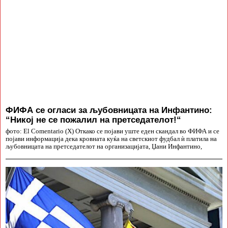
ФИФА се огласи за љубовницата на Инфантино:
“Никој не се пожалил на претседателот!“
фото: El Comentario (X) Откако се појави уште еден скандал во ФИФА и се
појави информација дека кровната куќа на светскиот фудбал ѝ платила на
љубовницата на претседателот на организацијата, Џани Инфантино,