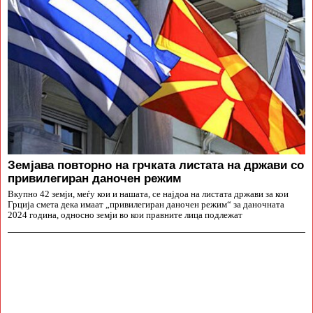
Земјава повторно на грчката листата на држави со
привилегиран даночен режим
Вкупно 42 земји, меѓу кои и нашата, се најдоа на листата држави за кои
Грција смета дека имаат „привилегиран даночен режим“ за даночната
2024 година, односно земји во кои правните лица подлежат