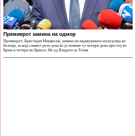
Премиерот замина на одмор
Премиерот, Христијан Мицкоски, замина на најавуваната екскурзија во
Белгија, за која самиот рече дека ќе ја помине со четири дена престој во
Бриж и четири во Брисел. Но од Владата за Телма