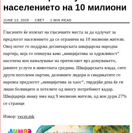
населението на 10 милиони
JUNE 13, 2026
СВЕТ
1 MIN READ
Гласачите ќе излезат на гласачките места за да одлучат за
предлогот населението да се ограничи на 10 милиони жители.
Овој потег го поддржа десничарската швајцарска народна
партија, која го опишува како „иницијатива за одржливост“
насочена кон намалување на притисокот врз домувањето,
јавните услуги и животната средина. Швајцарската влада, сите
други поголеми партии, деловните лидери и синдикатите го
нарекоа предлогот „иницијатива за хаос“, тврдејќи дека ќе ги
лиши болниците и хотелите од многу потребниот кадар.
Швајцарија инаку има над 9 милиони жители, од кои дури 27%
се странци
Извор:
vecer.mk