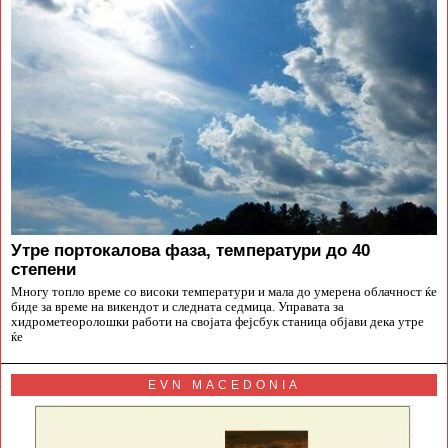
Утре портокалова фаза, температури до 40
степени
Многу топло време со високи температури и мала до умерена облачност ќе
биде за време на викендот и следната седмица. Управата за
хидрометеоролошки работи на својата фејсбук станица објави дека утре
ќе
EVN MACEDONIA