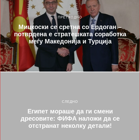
ПРЕТХОДНО
Мицкоски се сретна со Ердоган –
потврдена е стратешката соработка
меѓу Македонија и Турција
СЛЕДНО
Египет мораше да ги смени
дресовите: ФИФА наложи да се
отстранат неколку детали!