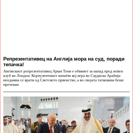
Репрезентативец на Англија мора на суд, поради
тепачка!
Англискиот репрезентативец Ајван Тони е обвинет за напад пред ноќен
клуб во Лондон. Корпулентниот напаѓач кој игра во Саудиска Арабија
неодамна се врати од Светското првенство, а во својата татковина беше
пречекан