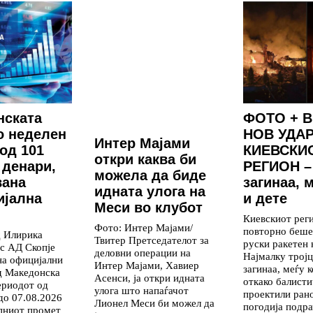
нската
ФОТО + В
о неделен
НОВ УДАР
Интер Мајами
од 101
КИЕВСКИ
откри каква би
 денари,
РЕГИОН –
можела да биде
вана
загинаа, 
идната улога на
ијална
и дете
Меси во клубот
Киевскиот рег
Фото: Интер Мајами/
повторно беше
д Илирика
Твитер Претседателот за
руски ракетен 
с АД Скопје
деловни операции на
Најмалку тројц
на официјални
Интер Мајами, Хавиер
загинаа, меѓу к
д Македонска
Асенси, ја откри идната
откако балист
ериодот од
улога што напаѓачот
проектили ран
до 07.08.2026
Лионел Меси би можел да
погодија подра
упниот промет