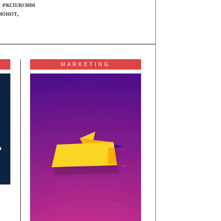
 експлозии
ионот,
MARKETING