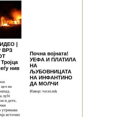
ИДЕО |
 ВРЗ
Почна војната!
ОТ
УЕФА И ПЛАТИЛА
 Тројца
НА
меѓу нив
ЉУБОВНИЦАТА
НА ИНФАНТИНО
ион
ДА МОЛЧИ
 цел на
напад.
Извор: vecer.mk
а луѓе
ои и дете,
ички
о утринава
чја источно