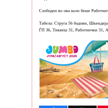
Слободен во ова коло беше Работни
Табела: Струга 56 бодови, Шкендија
ЃП 36, Тиквеш 31, Работнички 31, А