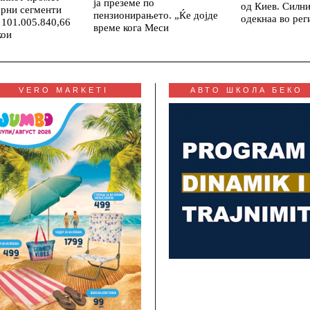
ја преземе по
од Киев. Силни
арни сегменти
пензионирањето. „Ќе дојде
одекнаа во рег
 101.005.840,66
време кога Меси
кои
VERO MARKETI
АВТО ШКОЛА БЕКО