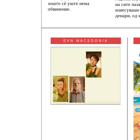
зошто сè уште нема
на сите паз
обвинение.
изнесуваше
денари, од 
EVN MACEDONIA