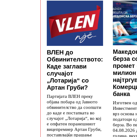
Македо
ВЛЕН до
берза с
Обвинителството:
промет 
Каде заглави
милион
случајот
најтргу
„Лотарија“ со
Комерц
Артан Груби?
банка
Партијата ВЛЕН преку
објава побара од Јавното
Изготвен о
обвинителство да соопшти
Инвестмент
до каде е постапката во
врз основа 
случајот „Лотарија“, во кој
податоци о
е опфатен поранешниот
берза. Во п
вицепремиер Артан Груби,
04.08.2026 
поставувајќи прашање
година, вк