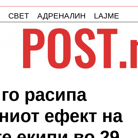
СВЕТ
АДРЕНАЛИН
LAJME
го расипа
ниот ефект на
 екипи во 29.