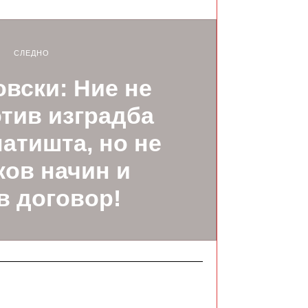
СЛЕДНО
вски: Ние не
тив изградба
патишта, но не
ков начин и
в договор!