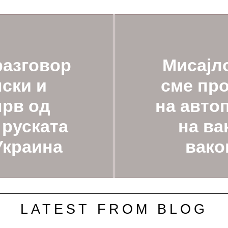
разговор
Мисајло
ски и
сме про
прв од
на авто
 руската
на ва
 Украина
вако
LATEST FROM BLOG