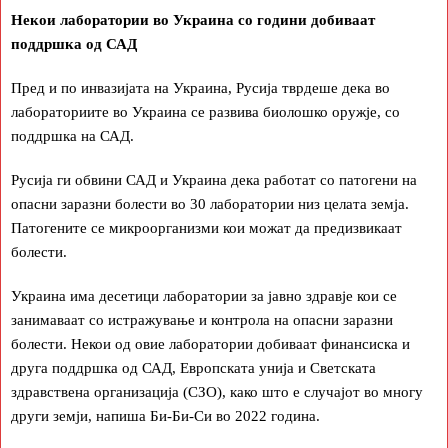
Некои лаборатории во Украина со години добиваат
поддршка од САД
Пред и по инвазијата на Украина, Русија тврдеше дека во
лабораториите во Украина се развива биолошко оружје, со
поддршка на САД.
Русија ги обвини САД и Украина дека работат со патогени на
опасни заразни болести во 30 лаборатории низ целата земја.
Патогените се микроорганизми кои можат да предизвикаат
болести.
Украина има десетици лаборатории за јавно здравје кои се
занимаваат со истражување и контрола на опасни заразни
болести. Некои од овие лаборатории добиваат финансиска и
друга поддршка од САД, Европската унија и Светската
здравствена организација (СЗО), како што е случајот во многу
други земји, напиша Би-Би-Си во 2022 година.