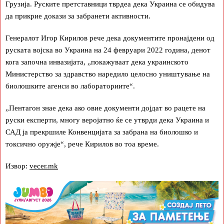
Грузија. Руските претставници тврдеа дека Украина се обидува
да прикрие докази за забранети активности.
Генералот Игор Кирилов рече дека документите пронајдени од
руската војска во Украина на 24 февруари 2022 година, денот
кога започна инвазијата, „покажуваат дека украинското
Министерство за здравство наредило целосно уништување на
биолошките агенси во лабораториите“.
„Пентагон знае дека ако овие документи дојдат во рацете на
руски експерти, многу веројатно ќе се утврди дека Украина и
САД ја прекршиле Конвенцијата за забрана на биолошко и
токсично оружје“, рече Кирилов во тоа време.
Извор:
vecer.mk