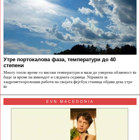
Утре портокалова фаза, температури до 40
степени
Многу топло време со високи температури и мала до умерена облачност ќе
биде за време на викендот и следната седмица. Управата за
хидрометеоролошки работи на својата фејсбук станица објави дека утре
ќе
EVN MACEDONIA