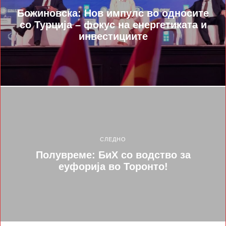
Божиновска: Нов импулс во односите
со Турција – фокус на енергетиката и
инвестициите
СЛЕДНО
Полувреме: БиХ со водство за
еуфорија во Торонто!