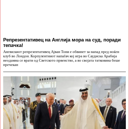
Репрезентативец на Англија мора на суд, поради
тепачка!
Англискиот репрезентативец Ајван Тони е обвинет за напад пред ноќен
клуб во Лондон. Корпулентниот напаѓач кој игра во Саудиска Арабија
неодамна се врати од Светското првенство, а во својата татковина беше
пречекан