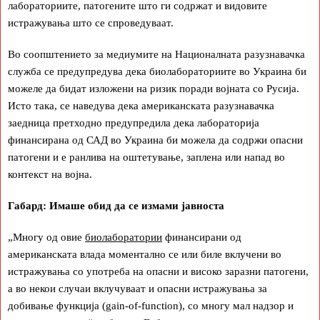
лабораториите, патогените што ги содржат и видовите
истражувања што се спроведуваат.
Во соопштението за медиумите на Националната разузнавачка
служба се предупредува дека биолабораториите во Украина би
можеле да бидат изложени на ризик поради војната со Русија.
Исто така, се наведува дека американската разузнавачка
заедница претходно предупредила дека лабораторија
финансирана од САД во Украина би можела да содржи опасни
патогени и е ранлива на оштетување, заплена или напад во
контекст на војна.
Габард: Имаше обид да се измами јавноста
„Многу од овие
биолаборатории
финансирани од
американската влада моментално се или биле вклучени во
истражувања со употреба на опасни и високо заразни патогени,
а во некои случаи вклучуваат и опасни истражувања за
добивање функција (gain-of-function), со многу мал надзор и