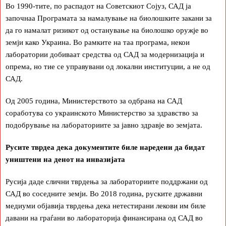
Во 1990-тите, по распадот на Советскиот Сојуз, САД ја
започнаа Програмата за намалување на биолошките закани за
да го намалат ризикот од останување на биолошко оружје во
земји како Украина. Во рамките на таа програма, некои
лаборатории добиваат средства од САД за модернизација и
опрема, но тие се управувани од локални институции, а не од
САД.
Од 2005 година, Министерството за одбрана на САД
соработува со украинското Министерство за здравство за
подобрување на лабораториите за јавно здравје во земјата.
Русите тврдеа дека документите биле наредени да бидат
уништени на денот на инвазијата
Русија даде слични тврдења за лабораториите поддржани од
САД во соседните земји. Во 2018 година, руските државни
медиуми објавија тврдења дека нетестирани лекови им биле
давани на граѓани во лабораторија финансирана од САД во