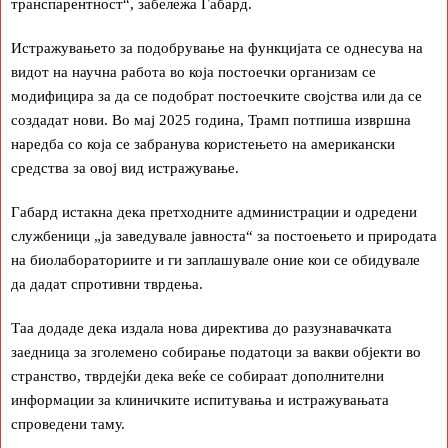
транспарентност“, забележа Габард.
Истражувањето за подобрување на функцијата се однесува на
видот на научна работа во која постоечки организам се
модифицира за да се подобрат постоечките својства или да се
создадат нови. Во мај 2025 година, Трамп потпиша извршна
наредба со која се забранува користењето на американски
средства за овој вид истражување.
Габард истакна дека претходните администрации и одредени
службеници „ја заведувале јавноста“ за постоењето и природата
на биолабораториите и ги заплашувале оние кои се обидувале
да дадат спротивни тврдења.
Таа додаде дека издала нова директива до разузнавачката
заедница за зголемено собирање податоци за вакви објекти во
странство, тврдејќи дека веќе се собираат дополнителни
информации за клиничките испитувања и истражувањата
спроведени таму.