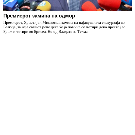
Премиерот замина на одмор
Премиерот, Христијан Мицкоски, замина на најавуваната екскурзија во
Белгија, за која самиот рече дека ќе ја помине со четири дена престој во
Бриж и четири во Брисел. Но од Владата за Телма