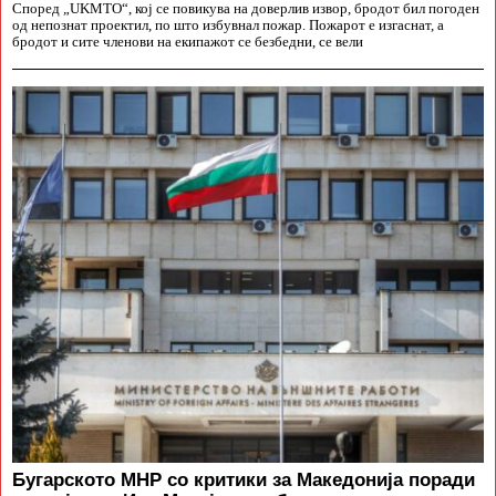
Според „UKMTO“, кој се повикува на доверлив извор, бродот бил погоден
од непознат проектил, по што избувнал пожар. Пожарот е изгаснат, а
бродот и сите членови на екипажот се безбедни, се вели
Бугарското МНР со критики за Македонија поради