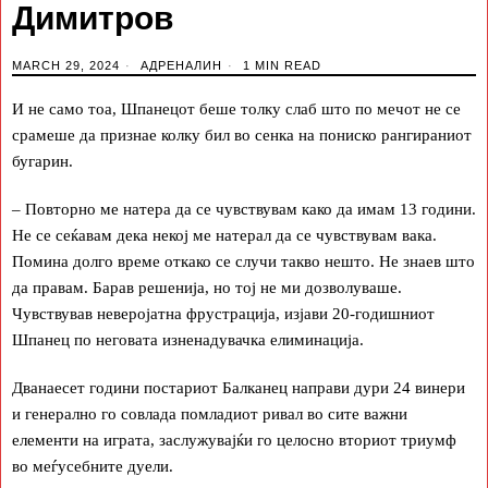
Димитров
MARCH 29, 2024
АДРЕНАЛИН
1 MIN READ
И не само тоа, Шпанецот беше толку слаб што по мечот не се
срамеше да признае колку бил во сенка на пониско рангираниот
бугарин.
– Повторно ме натера да се чувствувам како да имам 13 години.
Не се сеќавам дека некој ме натерал да се чувствувам вака.
Помина долго време откако се случи такво нешто. Не знаев што
да правам. Барав решенија, но тој не ми дозволуваше.
Чувствував неверојатна фрустрација, изјави 20-годишниот
Шпанец по неговата изненадувачка елиминација.
Дванаесет години постариот Балканец направи дури 24 винери
и генерално го совлада помладиот ривал во сите важни
елементи на играта, заслужувајќи го целосно вториот триумф
во меѓусебните дуели.