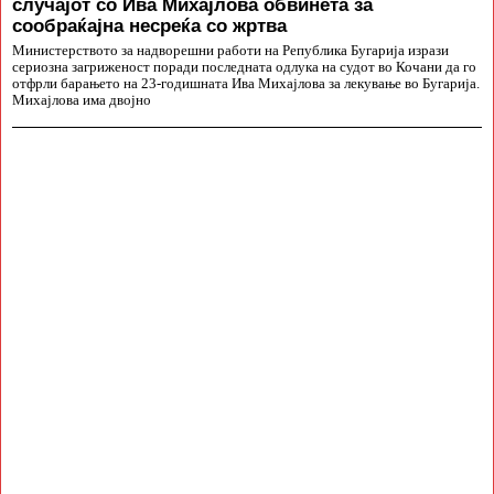
случајот со Ива Михајлова обвинета за
сообраќајна несреќа со жртва
Министерството за надворешни работи на Република Бугарија изрази
сериозна загриженост поради последната одлука на судот во Кочани да го
отфрли барањето на 23-годишната Ива Михајлова за лекување во Бугарија.
Михајлова има двојно