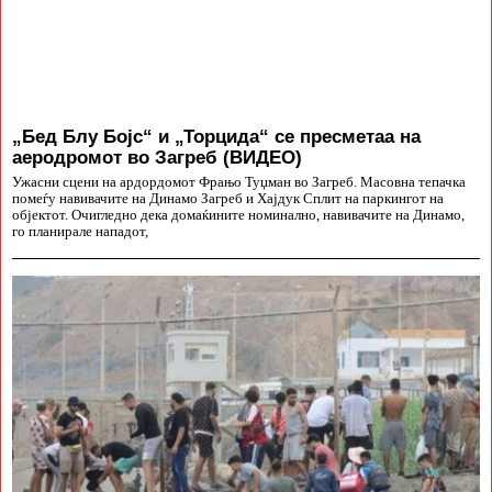
„Бед Блу Бојс“ и „Торцида“ се пресметаа на
аеродромот во Загреб (ВИДЕО)
Ужасни сцени на ардордомот Фрањо Туџман во Загреб. Масовна тепачка
помеѓу навивачите на Динамо Загреб и Хајдук Сплит на паркингот на
објектот. Очигледно дека домаќините номинално, навивачите на Динамо,
го планирале нападот,