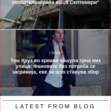
хоспитализирана во „8 Септември“
СЛЕДНО
Том Круз во крвава кошула трча низ
улица: Фановите без потреба се
загрижија, еве за што станува збор
LATEST FROM BLOG