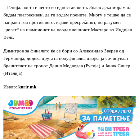
– Генијалноста е често во едноставноста. Знаев дека морам да
бидам поагресивен, да ги водам поените. Многу е тешко да се
направи тоа против него, изјави пресреќниот, но разумен
„џелат“ на шампионот на неодамнешниот Мастерс во Индијан
Велс.
Димитров за финалето ќе се бори со Александар Зверев од
Германија, додека другата полуфинална двојка ја сочинуваат
бранителот на тронот Данил Медведев (Русија) и Јаник Синер
(Италија).
Извор:
kurir.mk