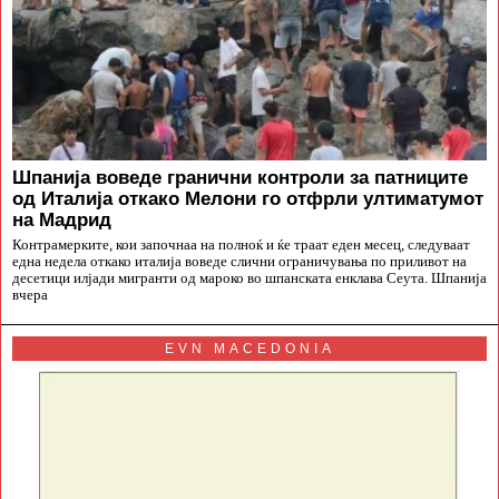
Шпанија воведе гранични контроли за патниците
од Италија откако Мелони го отфрли ултиматумот
на Мадрид
Контрамерките, кои започнаа на полноќ и ќе траат еден месец, следуваат
една недела откако италија воведе слични ограничувања по приливот на
десетици илјади мигранти од мароко во шпанската енклава Сеута. Шпанија
вчера
EVN MACEDONIA