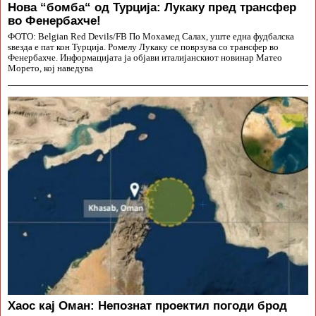
Нова “бомба“ од Турција: Лукаку пред трансфер
во Фенербахче!
ФОТО: Belgian Red Devils/FB По Мохамед Салах, уште една фудбалска
ѕвезда е пат кон Турција. Ромелу Лукаку се поврзува со трансфер во
Фенербахче. Информацијата ја објави италијанскиот новинар Матео
Морето, кој наведува
Хаос кај Оман: Непознат проектил погоди брод