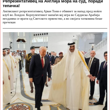
Репрезентативец на Англија мора на суд, поради
тепачка!
Англискиот репрезентативец Ајван Тони е обвинет за напад пред ноќен
клуб во Лондон. Корпулентниот напаѓач кој игра во Саудиска Арабија
неодамна се врати од Светското првенство, а во својата татковина беше
пречекан