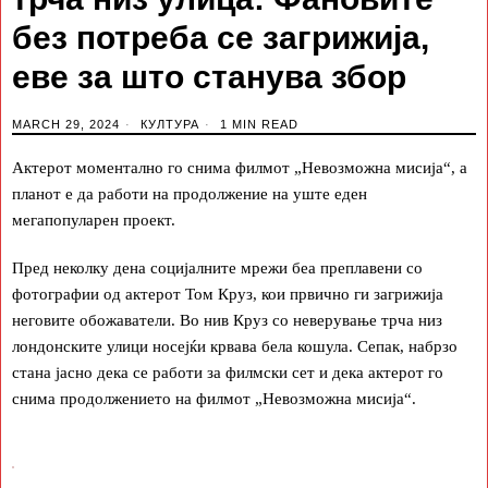
без потреба се загрижија,
еве за што станува збор
MARCH 29, 2024
КУЛТУРА
1 MIN READ
Актерот моментално го снима филмот „Невозможна мисија“, а
планот е да работи на продолжение на уште еден
мегапопуларен проект.
Пред неколку дена социјалните мрежи беа преплавени со
фотографии од актерот Том Круз, кои првично ги загрижија
неговите обожаватели. Во нив Круз со неверување трча низ
лондонските улици носејќи крвава бела кошула. Сепак, набрзо
стана јасно дека се работи за филмски сет и дека актерот го
снима продолжението на филмот „Невозможна мисија“.