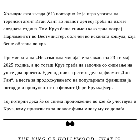
Холивудската ѕвезда (61) повторно ќе ја игра улогата на
теренски агент Итан Хант во новиот дел кој треба да излезе
следната година. Том Круз беше снимен како трча покрај
Парламентот во Вестминстер, облечен во искината кошула, која
беше облеана во крв.
Премиерата на „Невозможна мисија“ е закажана за 23-ти мај
2025 година, а до тогаш Круз треба да започне со снимање на
уште два проекти. Еден од нив е третиот дел од филмот „Топ
Ган“, а веста за продолжувањето на популарната франшиза ја
потврди и продуцентот на филмот Џери Брукхајмер.
Тој потврди дека ќе се снима продолжение во кое ќе учествува и
Круз, кому приказната за новиот филм многу му се допаѓа.
THE KING OF HOLLYWOOD, THAT IS,