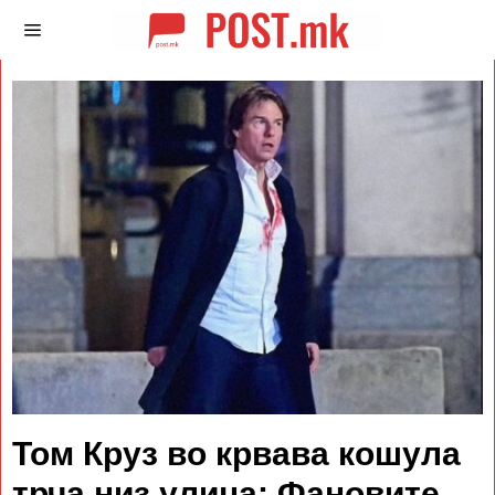
Том Круз во крвава кошула
трча низ улица: Фановите