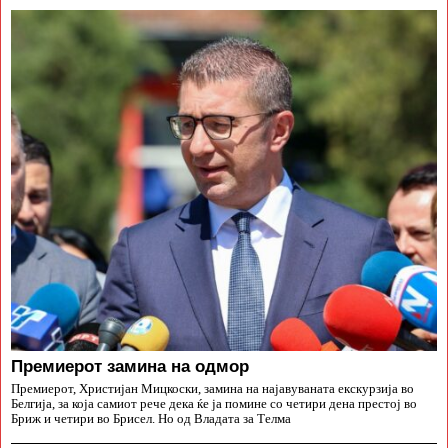
Премиерот замина на одмор
Премиерот, Христијан Мицкоски, замина на најавуваната екскурзија во
Белгија, за која самиот рече дека ќе ја помине со четири дена престој во
Бриж и четири во Брисел. Но од Владата за Телма