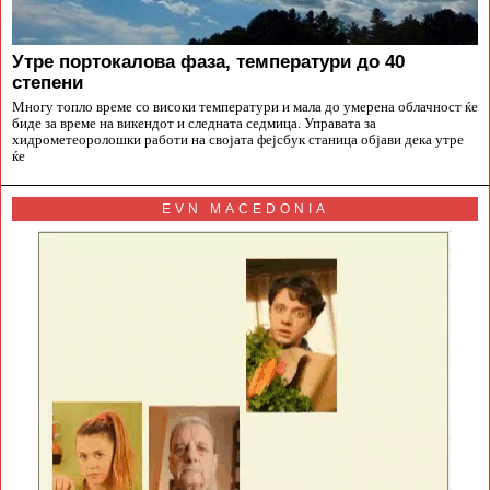
Утре портокалова фаза, температури до 40
степени
Многу топло време со високи температури и мала до умерена облачност ќе
биде за време на викендот и следната седмица. Управата за
хидрометеоролошки работи на својата фејсбук станица објави дека утре
ќе
EVN MACEDONIA