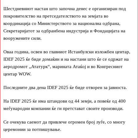
Шестдневниот настан што започна денес е организиран под
покровителство на претседателството на земјата во
координација со Министерството за национална одбрана,
Секретаријатот за одбранбена индустрија и Фондацијата на
вооружените сили.
Оваа година, освен во главниот Истанбулски изложбен центар,
IDEF 2025 ќе биде домаќин и на настани што ќе се одржат на
аеродромот „Ататурк“, марината Атаќој и во Конгресниот
центар WOW.
Последните два дена IDEF 2025 ќе биде отворен за јавноста.
На IDEF 2025 ќе има штандови од 44 земји, а повеќе од 400
меѓународни компании ќе ги претстават своите производи.
Се очекува саемот да привлече огромен број луѓе, со многу
церемонии за потпишување.