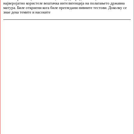
најверојатно користеле вештачка интелигенција на полагањето државна
матура. Биле откриени кога биле прегледани нивните тестови. Доколку се
знае дека темите и насоките