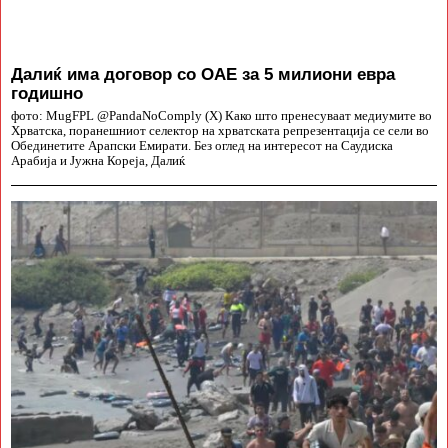
Далиќ има договор со ОАЕ за 5 милиони евра
годишно
фото: MugFPL @PandaNoComply (X) Како што пренесуваат медиумите во
Хрватска, поранешниот селектор на хрватската репрезентација се сели во
Обединетите Арапски Емирати. Без оглед на интересот на Саудиска
Арабија и Јужна Кореја, Далиќ