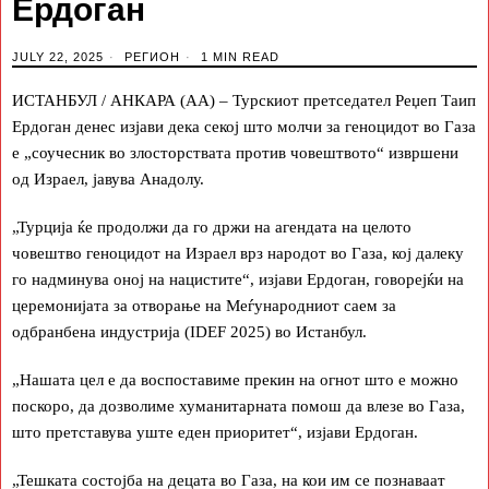
Ердоган
JULY 22, 2025
РЕГИОН
1 MIN READ
ИСТАНБУЛ / АНКАРА (АА) – Турскиот претседател Реџеп Таип
Ердоган денес изјави дека секој што молчи за геноцидот во Газа
е „соучесник во злосторствата против човештвото“ извршени
од Израел, јавува Анадолу.
„Турција ќе продолжи да го држи на агендата на целото
човештво геноцидот на Израел врз народот во Газа, кој далеку
го надминува оној на нацистите“, изјави Ердоган, говорејќи на
церемонијата за отворање на Меѓународниот саем за
одбранбена индустрија (IDEF 2025) во Истанбул.
„Нашата цел е да воспоставиме прекин на огнот што е можно
поскоро, да дозволиме хуманитарната помош да влезе во Газа,
што претставува уште еден приоритет“, изјави Ердоган.
„Тешката состојба на децата во Газа, на кои им се познаваат