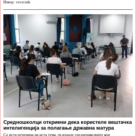
Извор: vecer.mk
Средношколци откриени дека користеле вештачка
интелигенција за полагање државна матура
Со иста реченица на иста тема, ги издаде средношколците кои