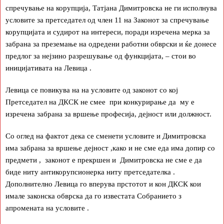
спречување на корупција, Татјана Димитровска не ги исполнува
условите за претседател од член 11 на Законот за спречување
корупцијата и судирот на интереси, поради изречена мерка за
забрана за преземање на одредени работни обврски и ќе донесе
предлог за нејзино разрешување од функцијата, – стои во
иницијативата на Левица .
Левица се повикува на на условите од законот со кој
Претседател на ДКСК не смее при конкурирање да му е
изречена забрана за вршење професија, дејност или должност.
Со оглед на фактот дека се сменети условите и Димитровска
има забрана за вршење дејност ,како и не сме еда има допир со
предмети , законот е прекршен и Димитровска не сме е да
биде ниту антикорупсионерка ниту претседателка .
Дополнително Левица го вперува прстотот и кон ДКСК кои
имале законска обврска да го известата Собранието з
апромената на условите .