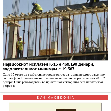
Највисокиот исплатен К-15 е 469.190 денари,
задолжителниот минимум е 19.567
Само 15 отсто од вработените земале регрес за годишен одмор заклучно
со први јули. Просечниот нето-износ на исплатен регрес изнесува 28.562
денари. Оние работодавачи во приватниот сектор што сега исплатуваат
регрес за
EVN MACEDONIA