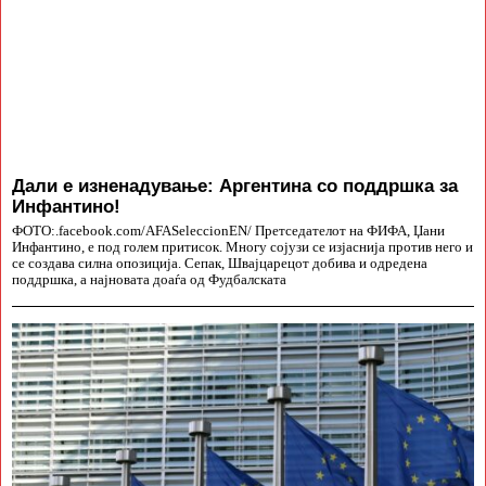
Дали е изненадување: Аргентина со поддршка за
Инфантино!
ФОТО:.facebook.com/AFASeleccionEN/ Претседателот на ФИФА, Џани
Инфантино, е под голем притисок. Многу сојузи се изјаснија против него и
се создава силна опозиција. Сепак, Швајцарецот добива и одредена
поддршка, а најновата доаѓа од Фудбалската