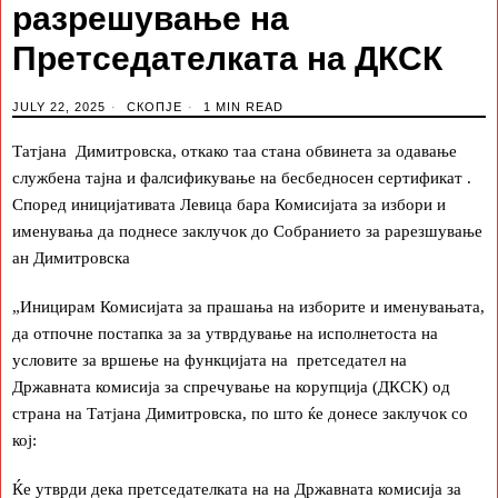
разрешување на
Претседателката на ДКСК
JULY 22, 2025
СКОПЈЕ
1 MIN READ
Татјана Димитровска, откако таа стана обвинета за одавање
службена тајна и фалсификување на бесбедносен сертификат .
Според иницијативата Левица бара Комисијата за избори и
именувања да поднесе заклучок до Собранието за рарезшување
ан Димитровска
„Иницирам Комисијата за прашања на изборите и именувањата,
да отпочне постапка за за утврдување на исполнетоста на
условите за вршење на функцијата на претседател на
Државната комисија за спречување на корупција (ДКСК) од
страна на Татјана Димитровска, по што ќе донесе заклучок со
кој:
Ќе утврди дека претседателката на на Државната комисија за