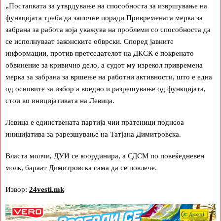
„Постапката за утврдување на способноста за извршување на
функцијата треба да започне поради Привремената мерка за
забрана за работа која укажува на проблеми со способноста да
се исполнуваат законските обврски. Според јавните
информации, против претседателот на ДКСК е покренато
обвинение за кривично дело, а судот му изрекол привремена
мерка за забрана за вршење на работни активности, што е една
од основите за избор а воедно и разрешување од функцијата,
стои во иницијативата на Левица.
Левица е единствената партија чии пратеници поднсоа
иницијатива за рарезшување на Татјана Димитровска.
Власта молчи, ДУИ се координира, а СДСМ по повеќедневен
молк, бараат Димитровска сама да се повлече.
Извор:
24vesti.mk