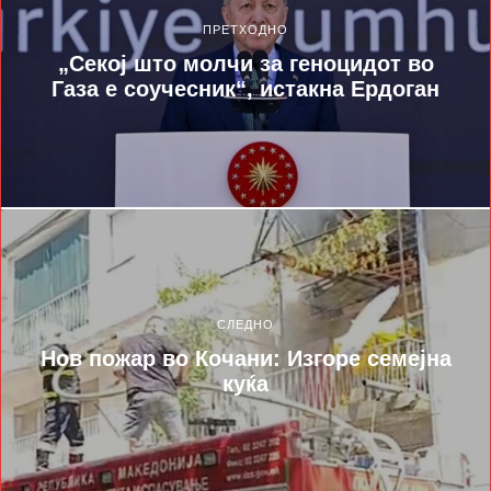
ПРЕТХОДНО
„Секој што молчи за геноцидот во
Газа е соучесник“, истакна Ердоган
СЛЕДНО
Нов пожар во Кочани: Изгоре семејна
куќа