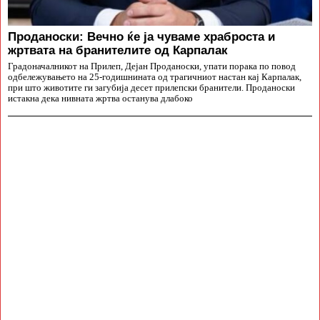
Проданоски: Вечно ќе ја чуваме храброста и
жртвата на бранителите од Карпалак
Градоначалникот на Прилеп, Дејан Проданоски, упати порака по повод
одбележувањето на 25-годишнината од трагичниот настан кај Карпалак,
при што животите ги загубија десет прилепски бранители. Проданоски
истакна дека нивната жртва останува длабоко