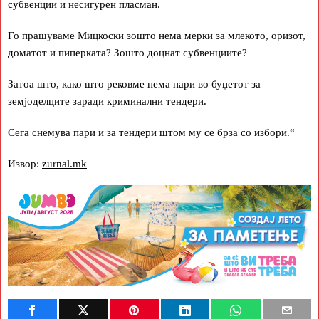
субвенции и несигурен пласман.
Го прашуваме Мицкоски зошто нема мерки за млекото, оризот,
доматот и пиперката? Зошто доцнат субвенциите?
Затоа што, како што рековме нема пари во буџетот за
земјоделците заради криминални тендери.
Сега снемува пари и за тендери штом му се брза со избори.“
Извор:
zurnal.mk