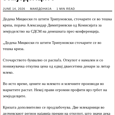
JUNE 14, 2026
МАКЕДОНИЈА
1 MIN READ
Додека Мицкоски го штити Трипуновски, сточарите се во тешка
криза, порача Александар Димитриевски од Комисијата за
земјоделство на СДСМ на денешната прес-конференција.
„Додека Мицкоски го штити Трипуновски сточарите се во
тешка криза.
Сточарството буквално се распаѓа. Откупот е намален и со
понижувачка откупна цена од едвај дваесетина денари за литар
млеко.
Во исто време, цените на млекото и млечните производи во
маркетите растат. Некој прави огромни профити врз грбот на
земјоделците.
Кризата дополнително се продлабочува. Две млекарници во
делчевскиот регион најавија прекин на откупот, што значи дека