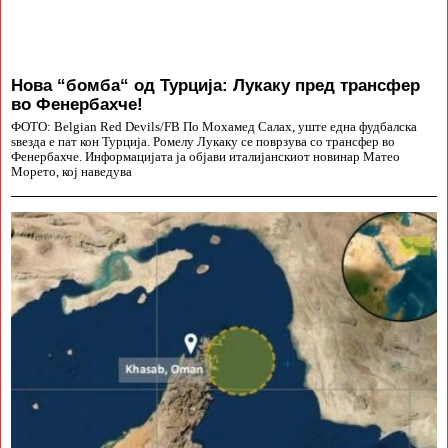
Нова “бомба“ од Турција: Лукаку пред трансфер
во Фенербахче!
ФОТО: Belgian Red Devils/FB По Мохамед Салах, уште една фудбалска
ѕвезда е пат кон Турција. Ромелу Лукаку се поврзува со трансфер во
Фенербахче. Информацијата ја објави италијанскиот новинар Матео
Морето, кој наведува