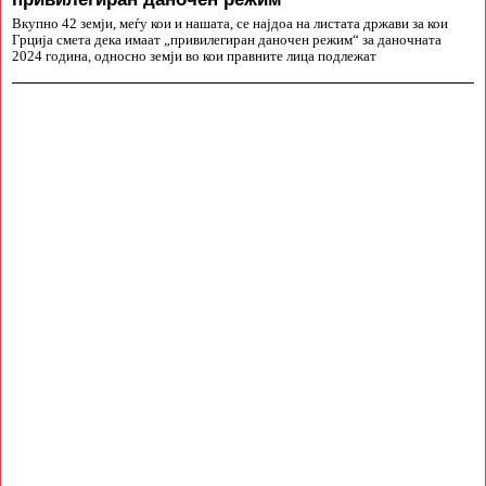
Вкупно 42 земји, меѓу кои и нашата, се најдоа на листата држави за кои
Грција смета дека имаат „привилегиран даночен режим“ за даночната
2024 година, односно земји во кои правните лица подлежат