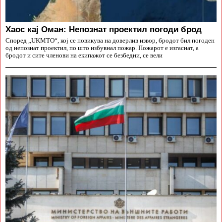
Хаос кај Оман: Непознат проектил погоди брод
Според „UKMTO“, кој се повикува на доверлив извор, бродот бил погоден
од непознат проектил, по што избувнал пожар. Пожарот е изгаснат, а
бродот и сите членови на екипажот се безбедни, се вели