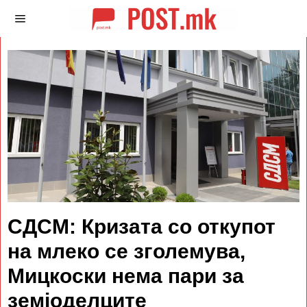
СДСМ: Кризата со откупот
на млеко се зголемува,
Мицкоски нема пари за
земјоделците