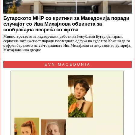
Бугарското МНР со критики за Македонија поради
случајот со Ива Михајлова обвинета за
сообраќајна несреќа со жртва
Министерството за надворешни работи на Република Бугарија изрази
сериозна загриженост поради последната одлука на судот во Кочани да го
отфрли барањето на 23-годишната Ива Михајлова за лекување во Бугарија.
Михајлова има двојно
EVN MACEDONIA