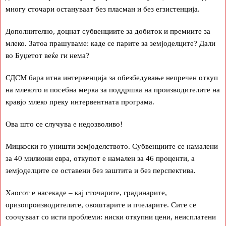
многу сточари остануваат без пласман и без егзистенција.
Дополнително, доцнат субвенциите за добиток и премиите за
млеко. Затоа прашуваме: каде се парите за земјоделците? Дали
во Буџетот веќе ги нема?
СДСМ бара итна интервенција за обезбедување непречен откуп
на млекото и посебна мерка за поддршка на производителите на
кравјо млеко преку интервентната програма.
Ова што се случува е недозволиво!
Мицкоски го уништи земјоделството. Субвенциите се намалени
за 40 милиони евра, откупот е намален за 46 проценти, а
земјоделците се оставени без заштита и без перспектива.
Хаосот е насекаде – кај сточарите, градинарите,
оризопроизводителите, овоштарите и пчеларите. Сите се
соочуваат со исти проблеми: ниски откупни цени, неисплатени