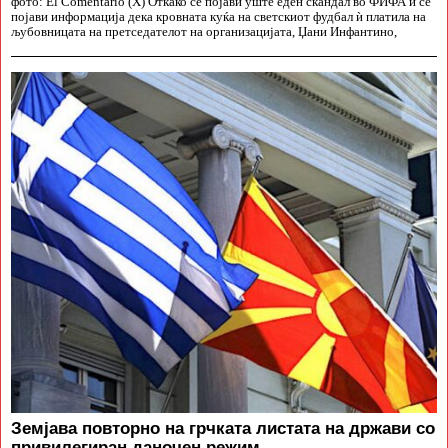
фото: El Comentario (X) Откако се појави уште еден скандал во ФИФА и се
појави информација дека кровната куќа на светскиот фудбал ѝ платила на
љубовницата на претседателот на организацијата, Џани Инфантино,
Земјава повторно на грчката листата на држави со
привилегиран даночен режим