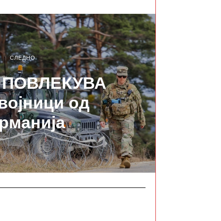
СЛЕДНО
 ПОВЛЕКУВА
 војници од
рманија