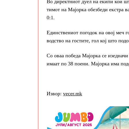
Во директниот дуел на екипи кои шт
тимот на Мајорка обезбеди екстра 
0:1.
Единствениот погодок на овој меч г
водство на гостите, гол кој што под
Со оваа победа Мајорка се изедначи
имаат по 38 поени. Мајорка има подо
Извор:
vecer.mk