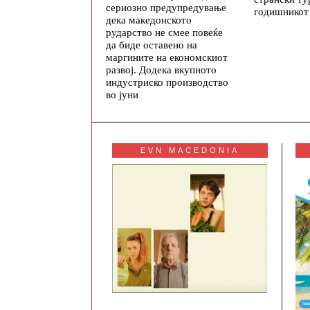
сериозно предупредување
годишникот
дека македонското
рударство не смее повеќе
да биде оставено на
маргините на економскиот
развој. Додека вкупното
индустриско производство
во јуни
EVN MACEDONIA