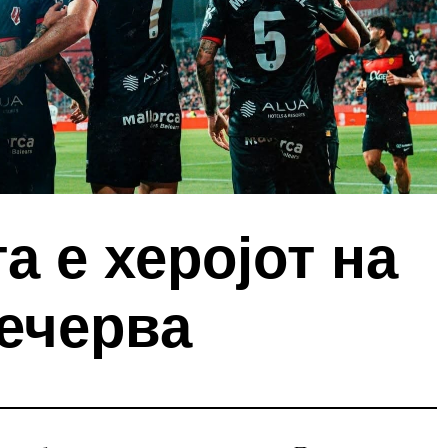
а е херојот на
вечерва