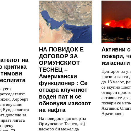
НА ПОВИДОК Е
Aктивни с
ДОГОВОР ЗА
пожари, ч
ателот на
ОРМУНСКИОТ
изгаснати
о критика
ТЕСНЕЦ –
Центарот за уп
 тимови
Американски
кризи извести 
еслигата
до 13 часот, р
функционер : Се
се вкупно шест
ayern
отвара клучниот
отворен просто
ретседателот
воден пат и се
активни се два,
инхен, Херберт
обновува извозот
пожари се изга
критикуваше
Активни: Опш
на нафта
д Бундеслигата
Арачиново:
ват доволно за
На повидок е договор за
вираат лигата
Ормунскиот Теснец, кој
о преку
наскоро би можел да
рнеи. 72-