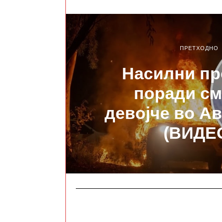
ПРЕТХОДНО
Насилни пр
поради см
девојче во Ав
(ВИДЕ