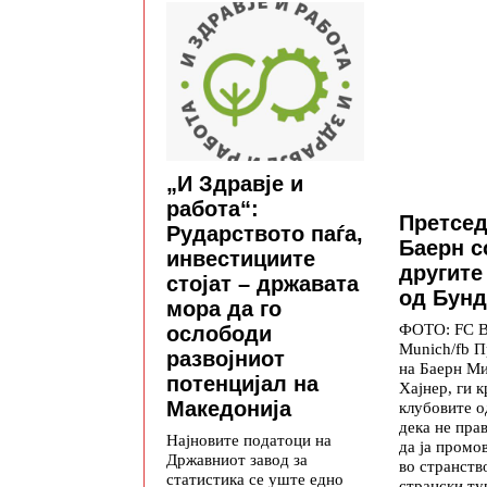
„И Здравје и
работа“:
Претсед
Рударството паѓа,
Баерн с
инвестициите
другите
стојат – државата
од Бунд
мора да го
ФОТО: FC B
ослободи
Munich/fb П
развојниот
на Баерн М
потенцијал на
Хајнер, ги 
Македонија
клубовите о
дека не пра
Најновите податоци на
да ја промо
Државниот завод за
во странств
статистика се уште едно
странски ту