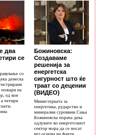
е два
Божиновска:
етири се
Создаваме
решенија за
енергетска
равување со
сигурност што ќе
дека денеска
егистрирани
траат со децении
 пожари на
(ВИДЕО)
р, од кои
 а четири
Министерката за
снати.
енергетика, рударство и
тина
минерални суровини Сања
Божиновска порача дека
одлуките во енергетскиот
сектор мора да се носат
врз основа на факти,