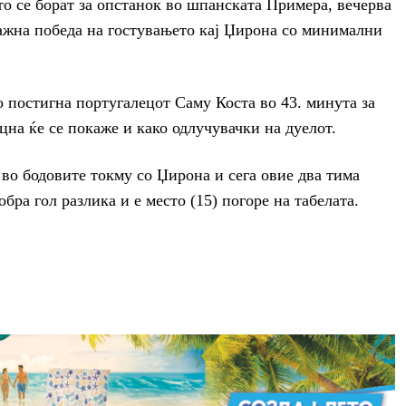
о се борат за опстанок во шпанската Примера, вечерва
важна победа на гостувањето кај Џирона со минимални
о постигна португалецот Саму Коста во 43. минута за
оцна ќе се покаже и како одлучувачки на дуелот.
 во бодовите токму со Џирона и сега овие два тима
бра гол разлика и е место (15) погоре на табелата.