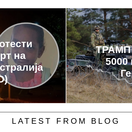
отести
ТРАМП
рт на
5000
стралија
Ге
О)
LATEST FROM BLOG