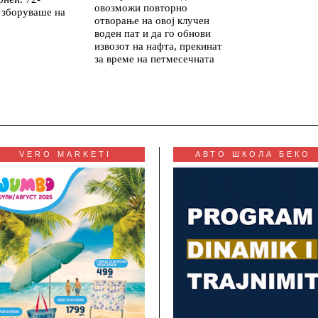
овозможи повторно
 зборуваше на
отворање на овој клучен
воден пат и да го обнови
извозот на нафта, прекинат
за време на петмесечната
VERO MARKETI
АВТО ШКОЛА БЕКО