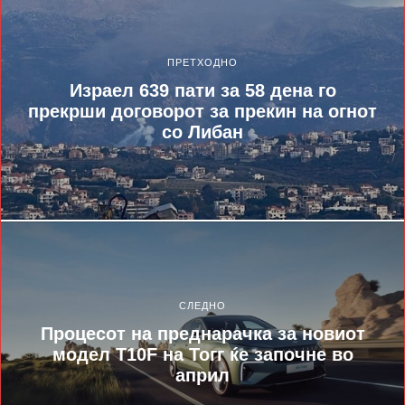
ПРЕТХОДНО
Израел 639 пати за 58 дена го
прекрши договорот за прекин на огнот
со Либан
СЛЕДНО
Процесот на преднарачка за новиот
модел T10F на Тогг ќе започне во
април