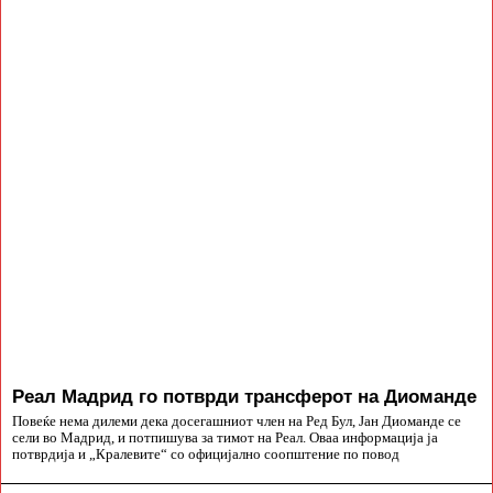
Реал Мадрид го потврди трансферот на Диоманде
Повеќе нема дилеми дека досегашниот член на Ред Бул, Јан Диоманде се
сели во Мадрид, и потпишува за тимот на Реал. Оваа информација ја
потврдија и „Кралевите“ со официјално соопштение по повод