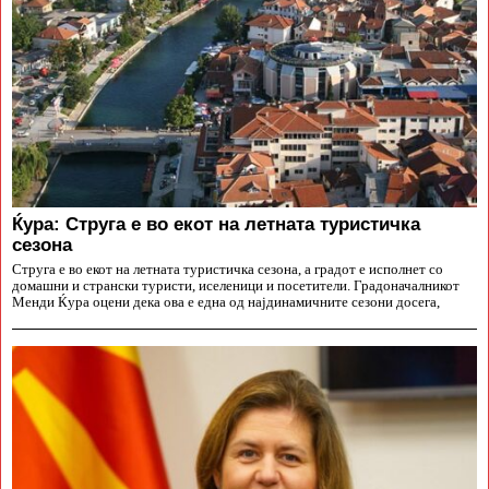
Ќура: Струга е во екот на летната туристичка
сезона
Струга е во екот на летната туристичка сезона, а градот е исполнет со
домашни и странски туристи, иселеници и посетители. Градоначалникот
Менди Ќура оцени дека ова е една од најдинамичните сезони досега,