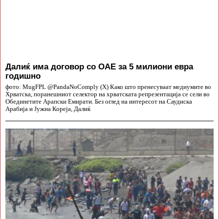
Далиќ има договор со ОАЕ за 5 милиони евра
годишно
фото: MugFPL @PandaNoComply (X) Како што пренесуваат медиумите во
Хрватска, поранешниот селектор на хрватската репрезентација се сели во
Обединетите Арапски Емирати. Без оглед на интересот на Саудиска
Арабија и Јужна Кореја, Далиќ