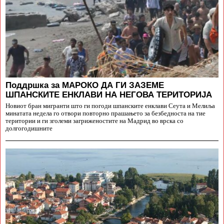
Поддршка за МАРОКО ДА ГИ ЗАЗЕМЕ
ШПАНСКИТЕ ЕНКЛАВИ НА НЕГОВА ТЕРИТОРИЈА
Новиот бран мигранти што ги погоди шпанските енклави Сеута и Мелиља
минатата недела го отвори повторно прашањето за безбедноста на тие
територии и ги зголеми загриженостите на Мадрид во врска со
долгогодишните