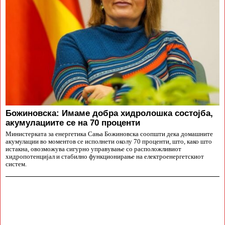
Божиновска: Имаме добра хидролошка состојба,
акумулациите се на 70 проценти
Министерката за енергетика Сања Божиновска соопшти дека домашните
акумулации во моментов се исполнети околу 70 проценти, што, како што
истакна, овозможува сигурно управување со расположливиот
хидропотенцијал и стабилно функционирање на електроенергетскиот
систем.