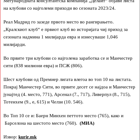
Меѓународната консултантска компанија „Делаит“ објави листа
на клубови со најголеми приходи во сезоната 2023/24.
Реал Мадрид го зазеде првото место во рангирањето.
„Кралскиот клуб“ е првиот клуб во историјата чиј приход за
сезоната надмина 1 милијарда евра и изнесуваше 1,046
милијарди.
Во првите три клубови со најголема заработка се и Манчестер
сити (838 милиони евра) и ПСЖ (806).
Шест клубови од Премиер лигата влегоа во топ 10 на листата.
Покрај Манчестер Сити, во првите десет се најдоа и Манчестер
јунајтед (4. место, 771), Арсенал (7., 717), Ливерпул (8., 715),
Тотенхем (9., е, 615) и Челзи (10. 546).
Во Топ 10 се и: Баерн Минхен петтото место (765), како и
Барселона на шестото место (760).
(МИА)
Извор:
kurir.mk