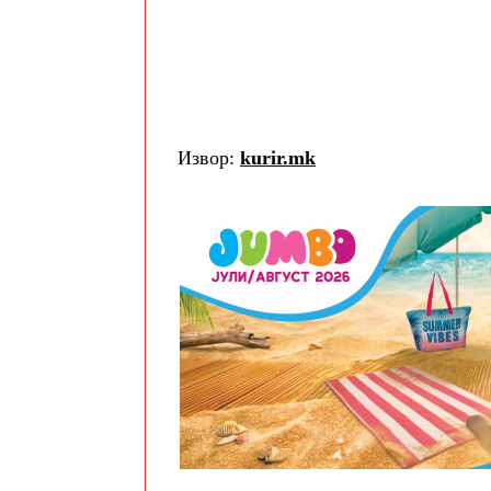
Извор:
kurir.mk