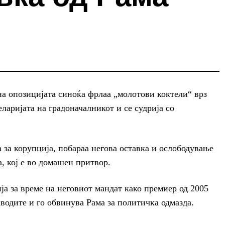
а опозицијата синоќа фрлаа „молотови коктели“ врз
еларијата на градоначалникот и се судрија со
 за корупција, побараа негова оставка и ослободување
, кој е во домашен притвор.
ија за време на неговиот мандат како премиер од 2005
аводите и го обвинува Рама за политичка одмазда.