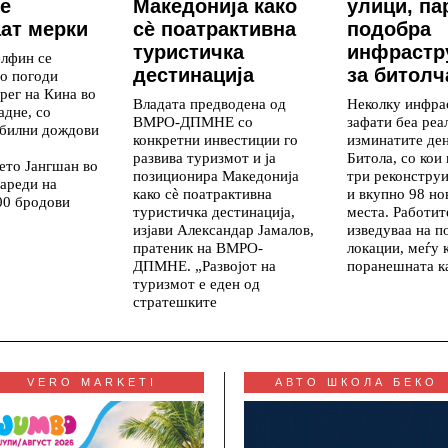
е
Македонија како
улици, па
ат мерки
сè поатрактивна
подобра
туристичка
инфрастр
елфин се
дестинација
за битолч
го погоди
рег на Кина во
Владата предводена од
Неколку инфра
адне, со
ВМРО-ДПМНЕ со
зафати беа реа
обилни дождови
конкретни инвестиции го
изминатите де
развива туризмот и ја
Битола, со кои
ето Јангшан во
позиционира Македонија
три реконстру
ареди на
како сè поатрактивна
и вкупно 98 но
00 бродови
туристичка дестинација,
места. Работит
изјави Александар Јамалов,
изведуваа на п
пратеник на ВМРО-
локации, меѓу 
ДПМНЕ. „Развојот на
поранешната к
туризмот е еден од
стратешките
VERO MARKETI
АВТО ШКОЛА БЕКО