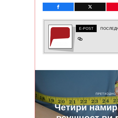
E-POST
ПОСЛЕД
ПРЕТХОДНО
Четири намир
всушност ви 