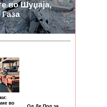
те во Шуџаја,
Газа
ки:
аме во
Од Де Пол за