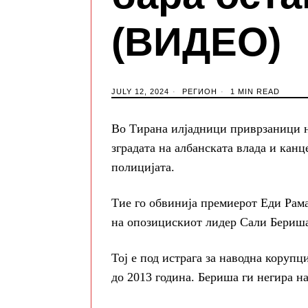
(ВИДЕО)
JULY 12, 2024
РЕГИОН
1 MIN READ
Во Тирана илјадници приврзаници н
зградата на албанската влада и канц
полицијата.
Тие го обвинија премиерот Еди Рама
на опозицискиот лидер Сали Бериша
Тој е под истрага за наводна корупц
до 2013 година. Бериша ги негира н