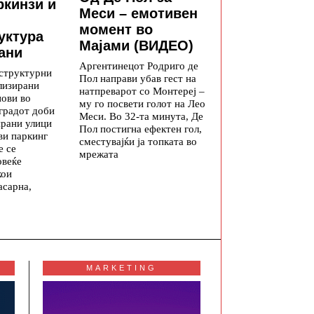
ркинзи и
Меси – емотивен
момент во
уктура
Мајами (ВИДЕО)
ани
Аргентинецот Родриго де
структурни
Пол направи убав гест на
лизирани
натпреварот со Монтереј –
нови во
му го посвети голот на Лео
 градот доби
Меси. Во 32-та минута, Де
ирани улици
Пол постигна ефектен гол,
ви паркинг
сместувајќи ја топката во
е се
мрежата
овеќе
кои
асарна,
MARKETING