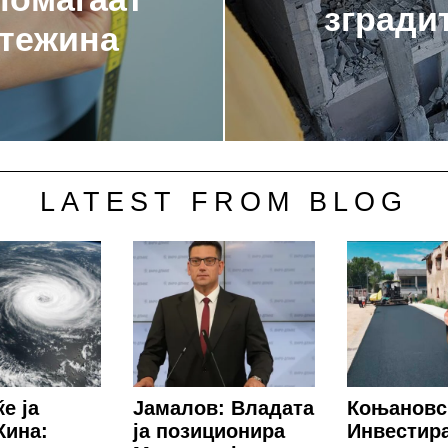
згради
 тежина
LATEST FROM BLOG
е ја
Јамалов: Владата
Коњановс
Кина:
ја позиционира
Инвестир