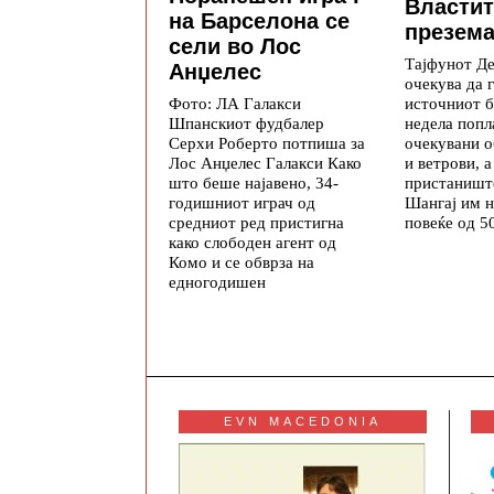
Властит
на Барселона се
презема
сели во Лос
Тајфунот Д
Анџелес
очекува да 
источниот б
Фото: ЛА Галакси
недела попл
Шпанскиот фудбалер
очекувани 
Серхи Роберто потпиша за
и ветрови, а
Лос Анџелес Галакси Како
пристаништ
што беше најавено, 34-
Шангај им н
годишниот играч од
повеќе од 5
средниот ред пристигна
како слободен агент од
Комо и се обврза на
едногодишен
EVN MACEDONIA