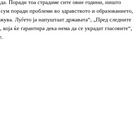
ада. Поради тоа страдаме сите овие години, ништо
а сум поради проблеми во здравството и образованието,
жува. Луѓето ја напуштаат државата“, „Пред следните
 која ќе гарантира дека нема да се украдат гласовите“,
е.