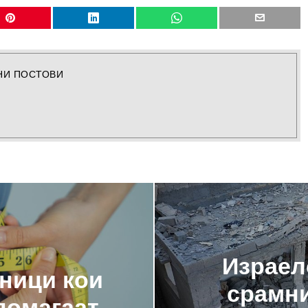
НИ ПОСТОВИ
Израел
ници кои
срамни
помагаат