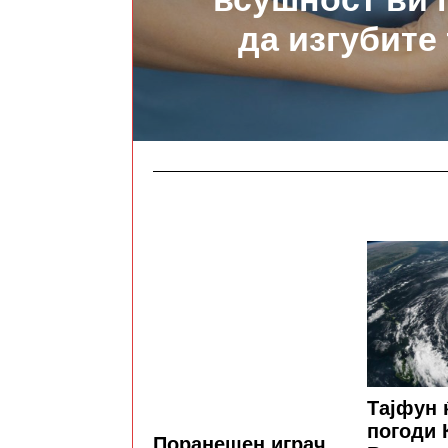
да изгубите
Тајфун ќ
погоди 
Поранешен играч