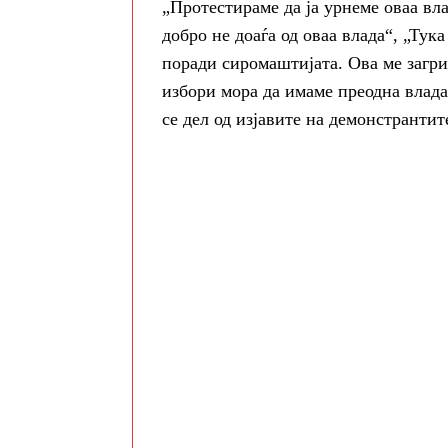
„Протестираме да ја урнеме оваа вл
добро не доаѓа од оваа влада“, „Тук
поради сиромаштијата. Ова ме загри
избори мора да имаме преодна влада,
се дел од изјавите на демонстрантит