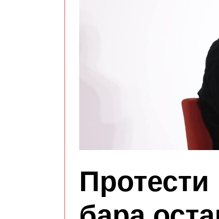
Протести 
бара оста