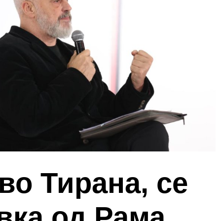
во Тирана, се
вка од Рама