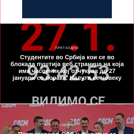
ПРЕТХОДНО
Студентите во Србија кои се во
блокада пуштија веб страница на која
има часовник кој отчукува до 27
јануари со порака: Налути се човеку
СЛЕДНО