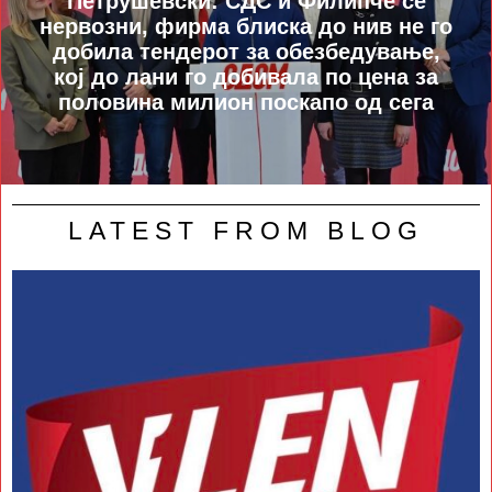
Петрушевски: СДС и Филипче се
нервозни, фирма блиска до нив не го
добила тендерот за обезбедување,
кој до лани го добивала по цена за
половина милион поскапо од сега
LATEST FROM BLOG