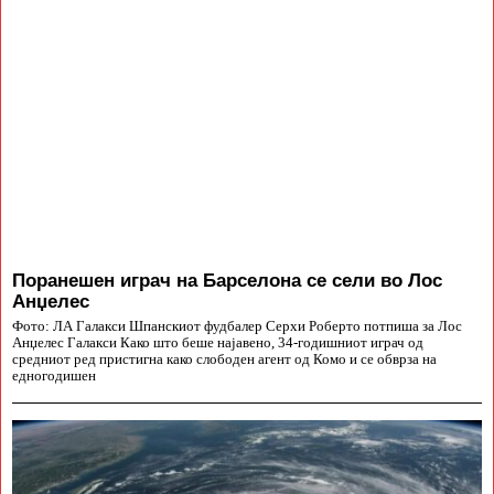
Поранешен играч на Барселона се сели во Лос
Анџелес
Фото: ЛА Галакси Шпанскиот фудбалер Серхи Роберто потпиша за Лос
Анџелес Галакси Како што беше најавено, 34-годишниот играч од
средниот ред пристигна како слободен агент од Комо и се обврза на
едногодишен