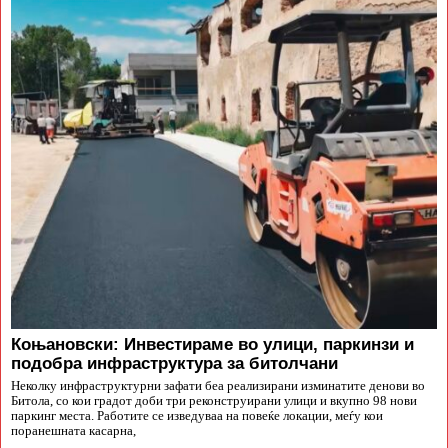
Коњановски: Инвестираме во улици, паркинзи и
подобра инфраструктура за битолчани
Неколку инфраструктурни зафати беа реализирани изминатите денови во
Битола, со кои градот доби три реконструирани улици и вкупно 98 нови
паркинг места. Работите се изведуваа на повеќе локации, меѓу кои
поранешната касарна,