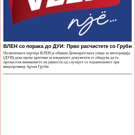
ВЛЕН со порака до ДУИ: Прво расчистете со Груби
Политичката партија ВЛЕН ја обвини Демократската унија за интеграција
(ДУИ) дека преку критики за владините документи се обидува да го
пренасочи вниманието на јавноста од случајот со поранешниот прв
вицепремиер Артан Груби.