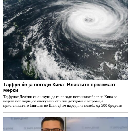
Тајфун ќе ја погоди Кина: Властите преземаат
мерки
Тајфунот Делфин се очекува да го погоди источниот брег на Кина во
недела попладне, со очекувани обилни дождови и ветрови, а
пристаништето Јангшан во Шангај им нареди на повеќе од 500 бродови