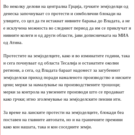
Во неколку делови на централна Грција, грчките земјоделци од
денеска започнуваат со протести и симболични блокади на
улиците, со цел да ги истакнат нивните барања до Владата, а не
е исклучена можноста во следниот период да им се приклучат и
нивните колеги и од други области, јави дописничката на МИА
од Атина.
Протестите на земјоделците, како и во изминатите години, така
и сега почнуваат од областа Тесалија и останатите околни
региони, а сега, од Владата бараат надомест за загубениот
земјоделски приход поради намаленото производство и ниските
цени; мерки за намалување на производствените трошоци;
мерки за контрола на увезените производи што се продаваат
како грчки; итно зголемување на земјоделските пензии итн.
За време на ланските протести на земјоделците, блокади беа
поставен на главните автопати, но и на граничните премини
како кон нашата, така и кон соседните земји.