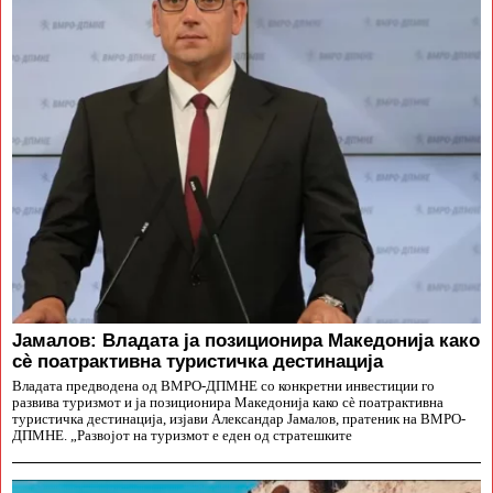
Јамалов: Владата ја позиционира Македонија како
сè поатрактивна туристичка дестинација
Владата предводена од ВМРО-ДПМНЕ со конкретни инвестиции го
развива туризмот и ја позиционира Македонија како сè поатрактивна
туристичка дестинација, изјави Александар Јамалов, пратеник на ВМРО-
ДПМНЕ. „Развојот на туризмот е еден од стратешките