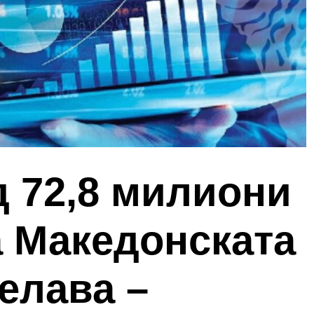
д 72,8 милиони
а Македонската
елава –