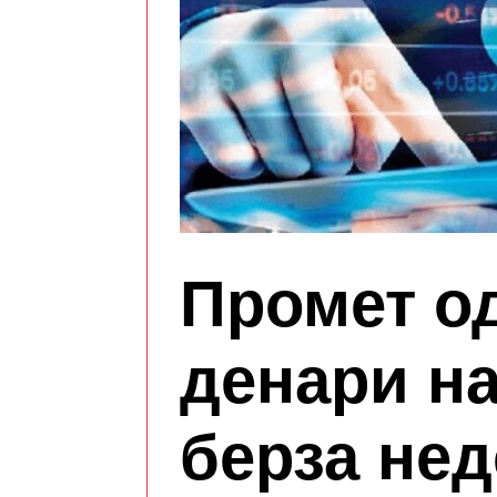
Промет о
денари н
берза нед