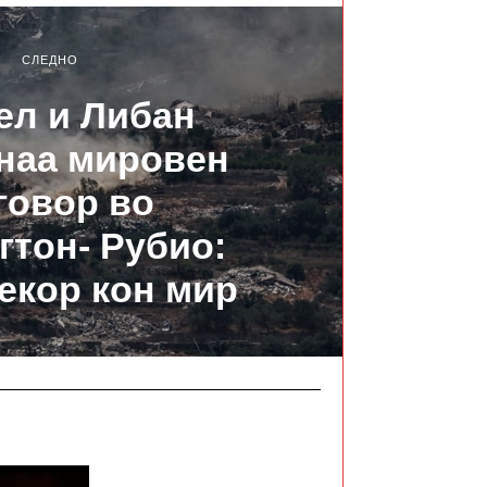
СЛЕДНО
ел и Либан
наа мировен
говор во
тон- Рубио:
чекор кон мир