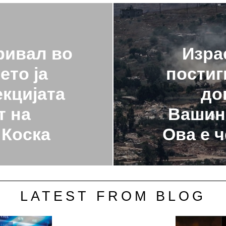
ривал во
Изра
ето ја
постиг
кцијата
до
т на
Вашинг
 Коска
Ова е 
LATEST FROM BLOG