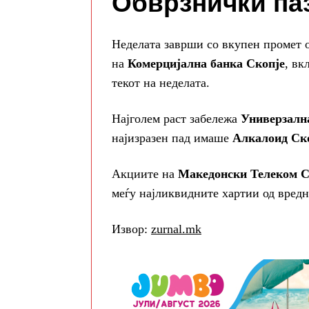
Обврзнички па
Неделата заврши со вкупен промет 
на
Комерцијална банка Скопје
, вк
текот на неделата.
Најголем раст забележа
Универзалн
најизразен пад имаше
Алкалоид Ск
Акциите на
Македонски Телеком С
меѓу најликвидните хартии од вредн
Извор:
zurnal.mk