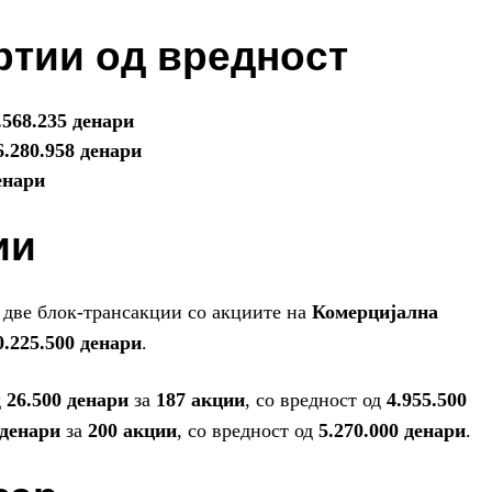
ртии од вредност
.568.235 денари
6.280.958 денари
енари
ии
 две блок-трансакции со акциите на
Комерцијална
0.225.500 денари
.
д
26.500 денари
за
187 акции
, со вредност од
4.955.500
 денари
за
200 акции
, со вредност од
5.270.000 денари
.