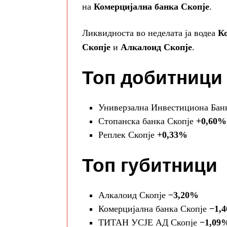
на
Комерцијална банка Скопје
.
Ликвидноста во неделата ја водеа
К
Скопје
и
Алкалоид Скопје
.
Топ добитници
Универзална Инвестициона Бан
Стопанска банка Скопје
+0,60%
Реплек Скопје
+0,33%
Топ губитници
Алкалоид Скопје
−3,20%
Комерцијална банка Скопје
−1,
ТИТАН УСЈЕ АД Скопје
−1,09