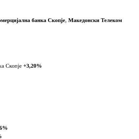
омерцијална банка Скопје
,
Македонски Телеком
ка Скопје
+3,20%
46%
%