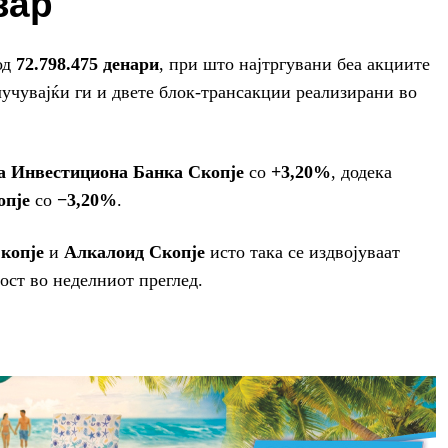
зар
од
72.798.475 денари
, при што најтргувани беа акциите
лучувајќи ги и двете блок-трансакции реализирани во
а Инвестициона Банка Скопје
со
+3,20%
, додека
опје
со
−3,20%
.
копје
и
Алкалоид Скопје
исто така се издвојуваат
ост во неделниот преглед.