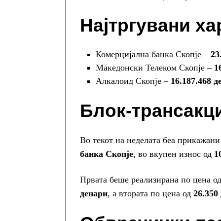
Најтргувани ха
Комерцијална банка Скопје –
23
Македонски Телеком Скопје –
1
Алкалоид Скопје –
16.187.468 д
Блок-трансакц
Во текот на неделата беа прикажани
банка Скопје
, во вкупен износ од
1
Првата беше реализирана по цена о
денари
, а втората по цена од
26.350