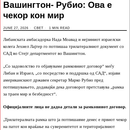
Вашингтон- Рубио: Ова е
чекор кон мир
JUNE 27, 2026
СВЕТ
1 MIN READ
Либанската амбасадорка Нада Моавад и нејзиниот израелски
колега Јехиел Лајтер го потпишаа трилатералниот документ со
САД во Стејт департментот во Вашингтон.
„Со задоволство го објавуваме рамковниот договор“ меѓу
Либан и Израел, „со посредство и поддршка од САД“, изјави
американскиот државен секретар Марко Рубио пред
потпишувањето, додавајќи дека договорот претставува „рамка
за траен мир и безбедност“.
Официјалните лица не дадоа детали за рамковниот договор.
„Трилатералната рамка што ја потпишавме денес е првиот чекор
на патот кон враќање на суверенитетот и територијалниот