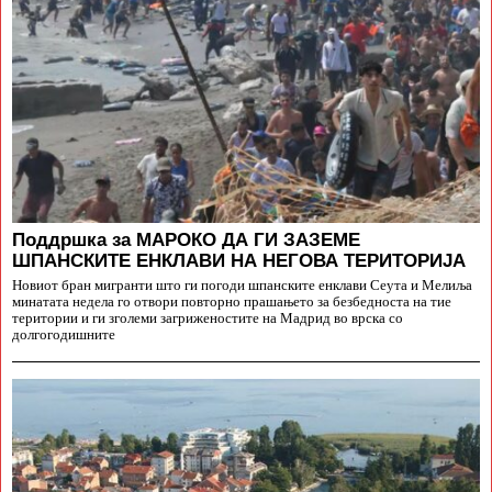
Поддршка за МАРОКО ДА ГИ ЗАЗЕМЕ
ШПАНСКИТЕ ЕНКЛАВИ НА НЕГОВА ТЕРИТОРИЈА
Новиот бран мигранти што ги погоди шпанските енклави Сеута и Мелиља
минатата недела го отвори повторно прашањето за безбедноста на тие
територии и ги зголеми загриженостите на Мадрид во врска со
долгогодишните