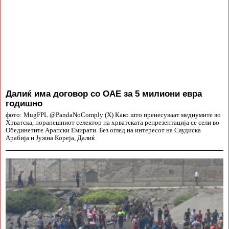
Далиќ има договор со ОАЕ за 5 милиони евра
годишно
фото: MugFPL @PandaNoComply (X) Како што пренесуваат медиумите во
Хрватска, поранешниот селектор на хрватската репрезентација се сели во
Обединетите Арапски Емирати. Без оглед на интересот на Саудиска
Арабија и Јужна Кореја, Далиќ