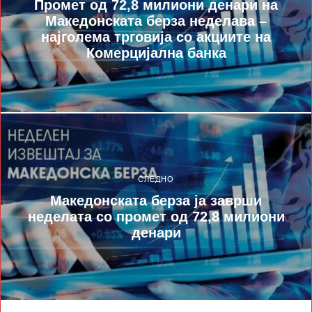
Промет од 72,8 милиони денари на
Македонската берза неделава –
најголема трговија со акциите на
Комерцијална банка
СЛЕДНО
Македонската берза ја заврши
неделата со промет од 72,8 милиони
денари