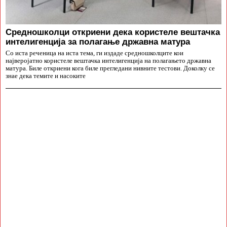
Средношколци откриени дека користеле вештачка
интелигенција за полагање државна матура
Со иста реченица на иста тема, ги издаде средношколците кои
најверојатно користеле вештачка интелигенција на полагањето државна
матура. Биле откриени кога биле прегледани нивните тестови. Доколку се
знае дека темите и насоките