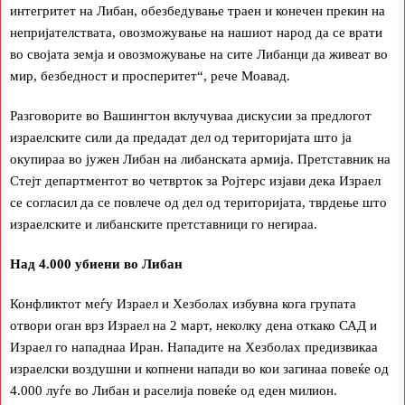
интегритет на Либан, обезбедување траен и конечен прекин на
непријателствата, овозможување на нашиот народ да се врати
во својата земја и овозможување на сите Либанци да живеат во
мир, безбедност и просперитет“, рече Моавад.
Разговорите во Вашингтон вклучуваа дискусии за предлогот
израелските сили да предадат дел од територијата што ја
окупираа во јужен Либан на либанската армија. Претставник на
Стејт департментот во четврток за Ројтерс изјави дека Израел
се согласил да се повлече од дел од територијата, тврдење што
израелските и либанските претставници го негираа.
Над 4.000 убиени во Либан
Конфликтот меѓу Израел и Хезболах избувна кога групата
отвори оган врз Израел на 2 март, неколку дена откако САД и
Израел го нападнаа Иран. Нападите на Хезболах предизвикаа
израелски воздушни и копнени напади во кои загинаа повеќе од
4.000 луѓе во Либан и раселија повеќе од еден милион.