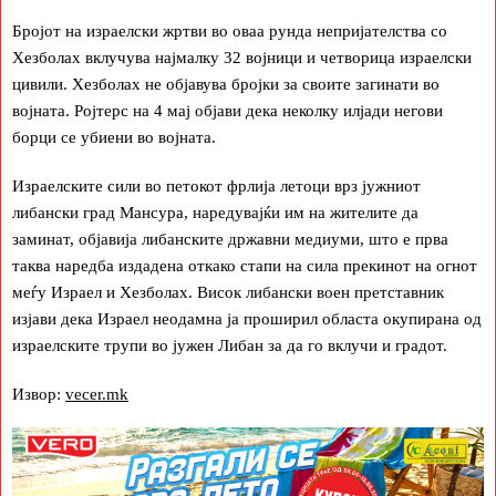
Бројот на израелски жртви во оваа рунда непријателства со
Хезболах вклучува најмалку 32 војници и четворица израелски
цивили. Хезболах не објавува бројки за своите загинати во
војната. Ројтерс на 4 мај објави дека неколку илјади негови
борци се убиени во војната.
Израелските сили во петокот фрлија летоци врз јужниот
либански град Мансура, наредувајќи им на жителите да
заминат, објавија либанските државни медиуми, што е прва
таква наредба издадена откако стапи на сила прекинот на огнот
меѓу Израел и Хезболах. Висок либански воен претставник
изјави дека Израел неодамна ја проширил областа окупирана од
израелските трупи во јужен Либан за да го вклучи и градот.
Извор:
vecer.mk