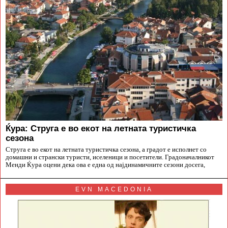
Ќура: Струга е во екот на летната туристичка
сезона
Струга е во екот на летната туристичка сезона, а градот е исполнет со
домашни и странски туристи, иселеници и посетители. Градоначалникот
Менди Ќура оцени дека ова е една од најдинамичните сезони досега,
EVN MACEDONIA