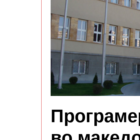
Програме
во макед