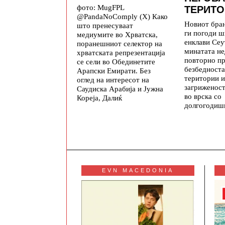
фото: MugFPL
ТЕРИТО
@PandaNoComply (X) Како
Новиот бра
што пренесуваат
ги погоди ш
медиумите во Хрватска,
енклави Се
поранешниот селектор на
минатата не
хрватската репрезентација
повторно п
се сели во Обединетите
безбедноста
Арапски Емирати. Без
територии и
оглед на интересот на
загриженос
Саудиска Арабија и Јужна
во врска со
Кореја, Далиќ
долгогодиш
EVN MACEDONIA