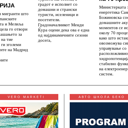
градот е исполнет со
РИЈА
Министерката 
домашни и странски
енергетика Са
н мигранти што
туристи, иселеници и
Божиновска со
панските
посетители.
домашните аку
ута и Мелиља
Градоначалникот Менди
моментов се и
дела го отвори
Ќура оцени дека ова е една
околу 70 проце
рашањето за
од најдинамичните сезони
како што истак
 на тие
досега,
овозможува си
 ги зголеми
управување со
тите на Мадрид
расположливио
хидропотенциј
ните
стабилно функ
на електроенер
систем.
VERO MARKETI
АВТО ШКОЛА БЕКО