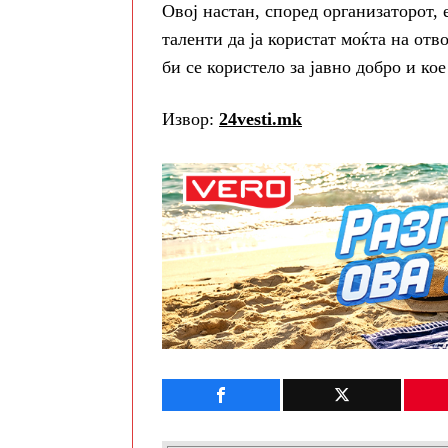
Овој настан, според организаторот,
таленти да ја користат моќта на от
би се користело за јавно добро и к
Извор:
24vesti.mk