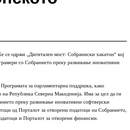
е се одржи „Дигитален мост: Собраниски хакатон“ кој
ограмери со Собранието преку развивање иновативни
 Програмата за парламентарна поддршка, како
 на Република Северна Македонија. Има за цел да ги
анието преку развивање иновативни софтверски
атоци од Порталот за отворени податоци на Собранието,
одатоци и Порталот за отворени финансии.