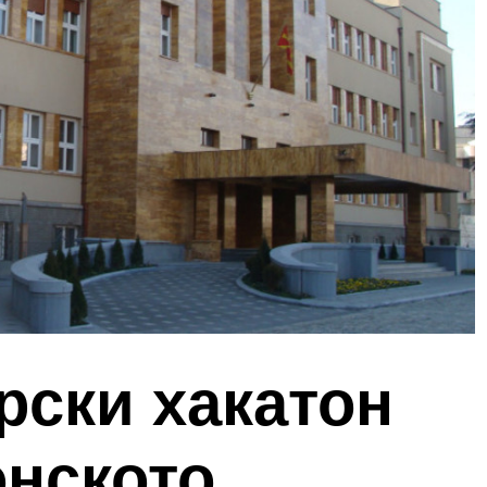
рски хакатон
онското