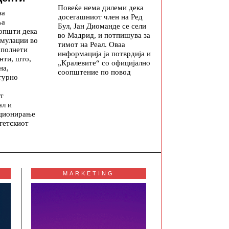
Повеќе нема дилеми дека
за
досегашниот член на Ред
ња
Бул, Јан Диоманде се сели
општи дека
во Мадрид, и потпишува за
мулации во
тимот на Реал. Оваа
сполнети
информација ја потврдија и
нти, што,
„Кралевите“ со официјално
на,
соопштение по повод
гурно
т
ал и
ционирање
гетскиот
MARKETING