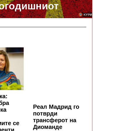
огодишниот
ка:
бра
Реал Мадрид го
ка
потврди
трансферот на
ите се
Диоманде
центи