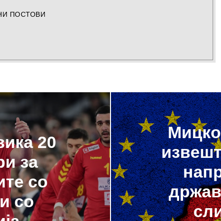
НИ ПОСТОВИ
Мицко
вика 20
извешт
ри за
напр
ите со
држав
и со
сли