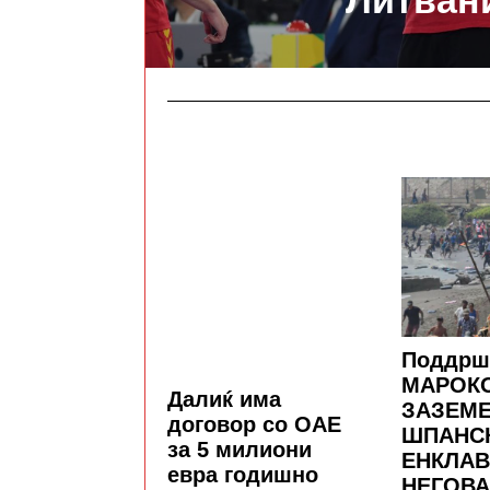
Литван
Поддрш
МАРОКО
Далиќ има
ЗАЗЕМ
договор со ОАЕ
ШПАНС
за 5 милиони
ЕНКЛАВ
евра годишно
НЕГОВА