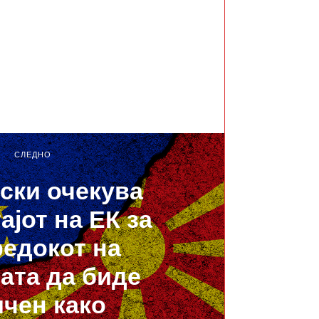
СЛЕДНО
ски очекува
ајот на ЕК за
едокот на
ата да биде
чен како