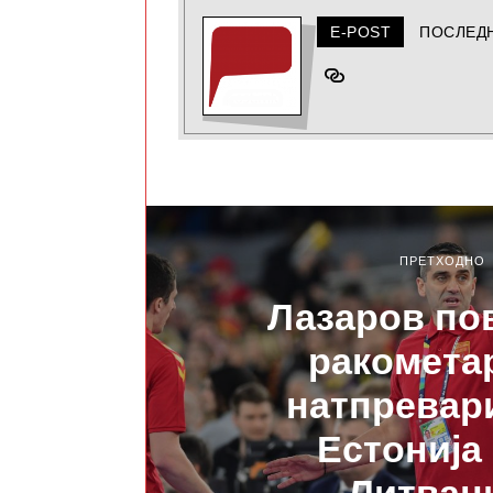
E-POST
ПОСЛЕД
ПРЕТХОДНО
Лазаров по
ракомета
натпревар
Естонија 