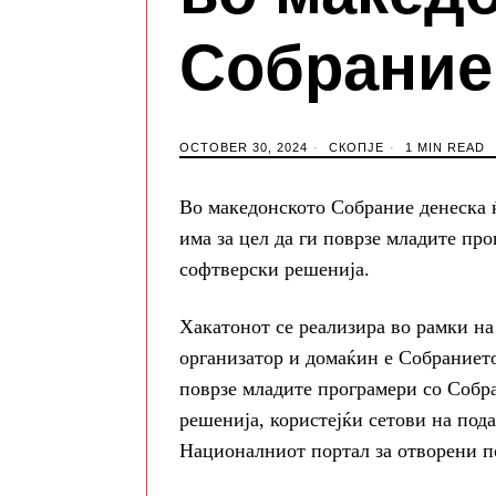
Собрание
OCTOBER 30, 2024
СКОПЈЕ
1 MIN READ
Во македонското Собрание денеска ќ
има за цел да ги поврзе младите пр
софтверски решенија.
Хакатонот се реализира во рамки на
организатор и домаќин е Собранието
поврзе младите програмери со Собр
решенија, користејќи сетови на под
Националниот портал за отворени п