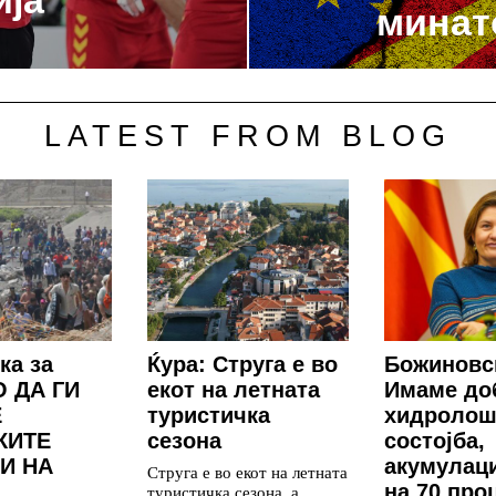
ија
минат
LATEST FROM BLOG
ка за
Ќура: Струга е во
Божиновс
 ДА ГИ
екот на летната
Имаме до
Е
туристичка
хидролош
КИТЕ
сезона
состојба,
И НА
акумулаци
Струга е во екот на летната
на 70 про
туристичка сезона, а