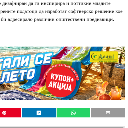
 е дизајниран да ги инспирира и поттикне младите
ворените податоци да изработат софтверско решение кое
ое би адресирало различни општествени предизвици.