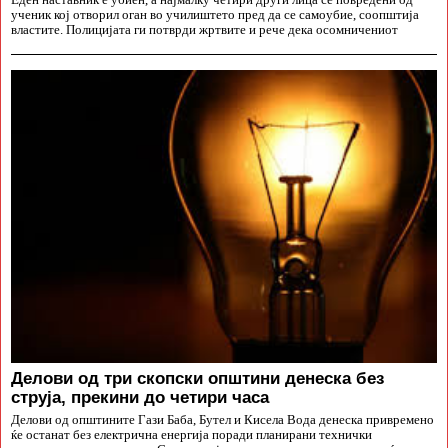
Еден наставник е убиен, а најмалку четири други лица се повредени од
ученик кој отворил оган во училиштето пред да се самоубие, соопштија
властите. Полицијата ги потврди жртвите и рече дека осомничениот
Делови од три скопски општини денеска без
струја, прекини до четири часа
Делови од општините Гази Баба, Бутел и Кисела Вода денеска привремено
ќе останат без електрична енергија поради планирани технички