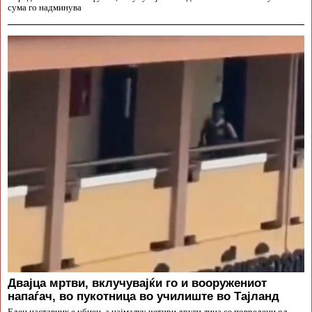
сума го надминува
Двајца мртви, вклучувајќи го и вооружениот
напаѓач, во пукотница во училиште во Тајланд