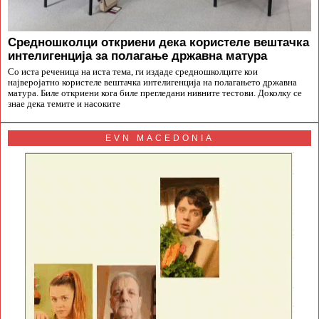
Средношколци откриени дека користеле вештачка
интелигенција за полагање државна матура
Со иста реченица на иста тема, ги издаде средношколците кои
најверојатно користеле вештачка интелигенција на полагањето државна
матура. Биле откриени кога биле прегледани нивните тестови. Доколку се
знае дека темите и насоките
EVN MACEDONIA