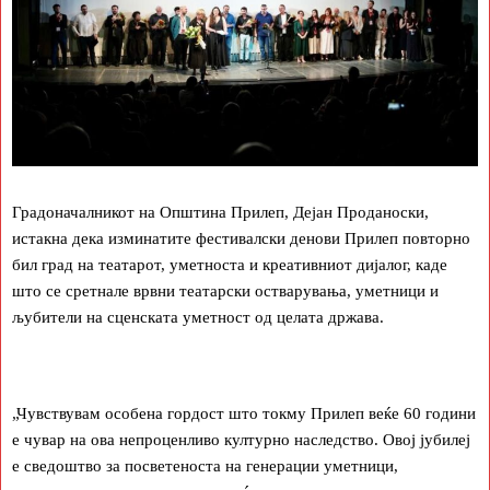
Градоначалникот на Општина Прилеп, Дејан Проданоски,
истакна дека изминатите фестивалски денови Прилеп повторно
бил град на театарот, уметноста и креативниот дијалог, каде
што се сретнале врвни театарски остварувања, уметници и
љубители на сценската уметност од целата држава.
„Чувствувам особена гордост што токму Прилеп веќе 60 години
е чувар на ова непроценливо културно наследство. Овој јубилеј
е сведоштво за посветеноста на генерации уметници,