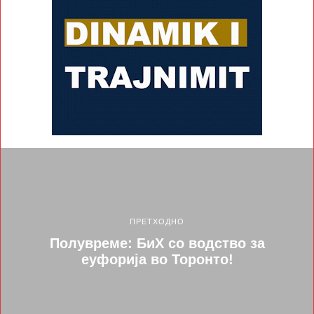
ПРЕТХОДНО
Полувреме: БиХ со водство за
еуфорија во Торонто!