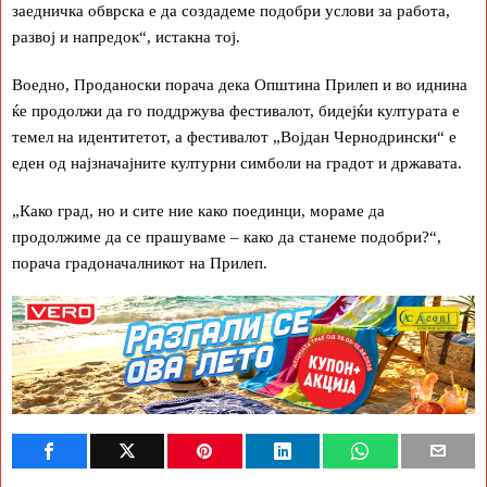
заедничка обврска е да создадеме подобри услови за работа,
развој и напредок“, истакна тој.
Воедно, Проданоски порача дека Општина Прилеп и во иднина
ќе продолжи да го поддржува фестивалот, бидејќи културата е
темел на идентитетот, а фестивалот „Војдан Чернодрински“ е
еден од најзначајните културни симболи на градот и државата.
„Како град, но и сите ние како поединци, мораме да
продолжиме да се прашуваме – како да станеме подобри?“,
порача градоначалникот на Прилеп.