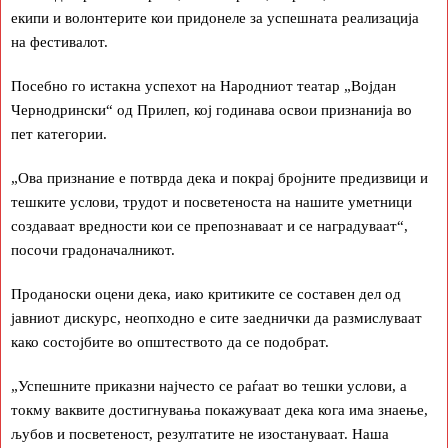
екипи и волонтерите кои придонеле за успешната реализација
на фестивалот.
Посебно го истакна успехот на Народниот театар „Војдан
Чернодрински“ од Прилеп, кој годинава освои признанија во
пет категории.
„Ова признание е потврда дека и покрај бројните предизвици и
тешките услови, трудот и посветеноста на нашите уметници
создаваат вредности кои се препознаваат и се наградуваат“,
посочи градоначалникот.
Проданоски оцени дека, иако критиките се составен дел од
јавниот дискурс, неопходно е сите заеднички да размислуваат
како состојбите во општеството да се подобрат.
„Успешните приказни најчесто се раѓаат во тешки услови, а
токму ваквите достигнувања покажуваат дека кога има знаење,
љубов и посветеност, резултатите не изостануваат. Наша