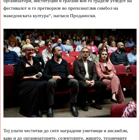
организатори, институции и граѓани кои го граделе угледот на
фестивалот и го претвориле во препознатлив симбол на
македонската култура“, нагласи Проданоски.
Тој упати честитки до сите наградени уметници и ансамбли,
како и до организаторите, селекторите, жирито, техничките