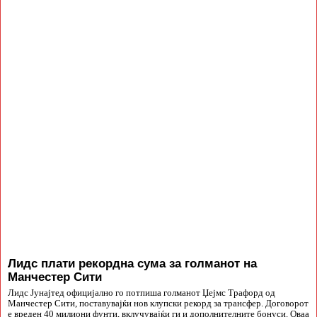
Лидс плати рекордна сума за голманот на
Манчестер Сити
Лидс Јунајтед официјално го потпиша голманот Џејмс Трафорд од
Манчестер Сити, поставувајќи нов клупски рекорд за трансфер. Договорот
е вреден 40 милиони фунти, вклучувајќи ги и дополнителните бонуси. Оваа