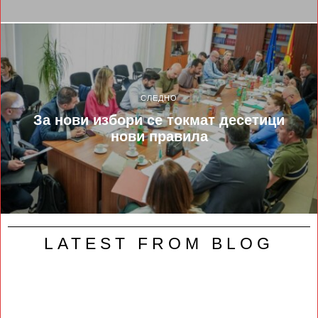
СЛЕДНО
За нови избори се токмат десетици
нови правила
LATEST FROM BLOG