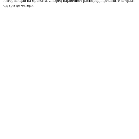
интервенции на мрежата. Според најавениот распоред, прекините ќе траат
од три до четири