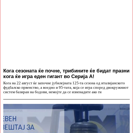
Кога сезоната ќе почне, трибините ќе бидат празни
кога ќе игра еден гигант во Серија А!
Кога на 22 август ќе започне јубилејната 125-та сезона од италијанското
фудбалско првенство, а воедно и 95-тата, која се игра според двокружниот
систем базиран на бодови, немојте да се изненадите ако ги