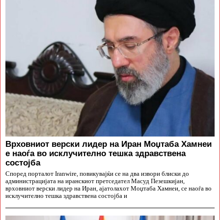
Врховниот верски лидер на Иран Моџтаба Хамнеи
е наоѓа во исклучително тешка здравствена
состојба
Според порталот Iranwire, повикувајќи се на два извори блиски до
администрацијата на иранскиот претседател Масуд Пезешкијан,
врховниот верски лидер на Иран, ајатолахот Моџтаба Хамнеи, се наоѓа во
исклучително тешка здравствена состојба и