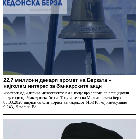
22,7 милиони денари промет на Берзата –
најголем интерес за банкарските акци
Изготвен од Илирика Инвестментс АД Скопје врз основа на официјални
податоци од Македонска берза. Тргувањето на Македонската берза на
07.08.2026 заврши со благ пораст на индексот МБИ10, кој изнесуваше
9.243,19 поени. Во