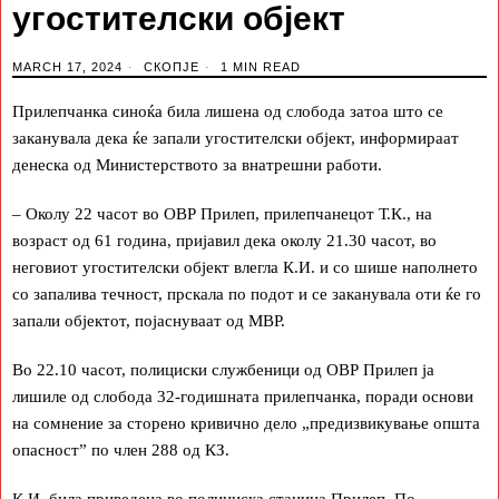
угостителски објект
MARCH 17, 2024
СКОПЈЕ
1 MIN READ
Прилепчанка синоќа била лишена од слобода затоа што се
заканувала дека ќе запали угостителски објект, информираат
денеска од Министерството за внатрешни работи.
– Околу 22 часот во ОВР Прилеп, прилепчанецот Т.К., на
возраст од 61 година, пријавил дека околу 21.30 часот, во
неговиот угостителски објект влегла К.И. и со шише наполнето
со запалива течност, прскала по подот и се заканувала оти ќе го
запали објектот, појаснуваат од МВР.
Во 22.10 часот, полициски службеници од ОВР Прилеп ја
лишиле од слобода 32-годишната прилепчанка, поради основи
на сомнение за сторено кривично дело „предизвикување општа
опасност” по член 288 од КЗ.
К.И. била приведена во полициска станица Прилеп. По