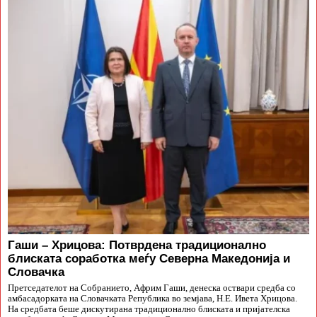
Гаши – Хрицова: Потврдена традиционално
блиската соработка меѓу Северна Македонија и
Словачка
Претседателот на Собранието, Африм Гаши, денеска оствари средба со
амбасадорката на Словачката Република во земјава, Н.Е. Ивета Хрицова.
На средбата беше дискутирана традиционално блиската и пријателска