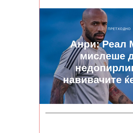
ПРЕТХОДНО
Анри: Реал
мислеше д
недопирлив
навивачите ќе