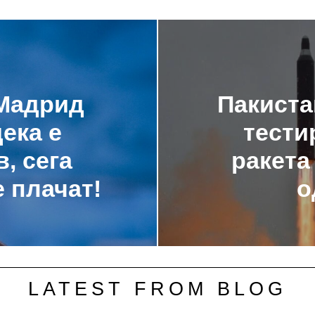
 Мадрид
Пакиста
ека е
тести
, сега
ракета
 плачат!
о
LATEST FROM BLOG