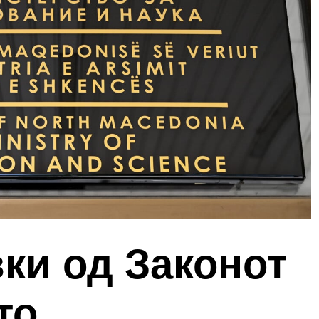
ки од Законот
то