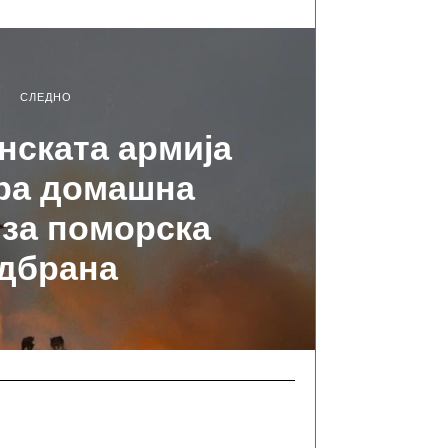
СЛЕДНО
нската армија
ра домашна
 за поморска
дбрана