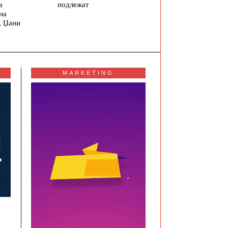
подлежат
а
на
, Џани
MARKETING