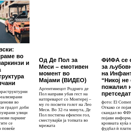
вски:
раме во
Од Де Пол за
ФИФА се 
паркинзи и
Меси – емотивен
за љубов
а
момент во
на Инфан
труктура
Мајами (ВИДЕО)
“Никој не 
лчани
пожалил 
Аргентинецот Родриго де
фраструктурни
претседат
Пол направи убав гест на
реализирани
натпреварот со Монтереј –
денови во
фото: El Comen
му го посвети голот на Лео
кои градот доби
Откако се поја
Меси. Во 32-та минута, Де
руирани улици
скандал во ФИ
Пол постигна ефектен гол,
 нови паркинг
појави информа
сместувајќи ја топката во
тите се
кровната куќа 
мрежата
а повеќе
фудбал ѝ плати