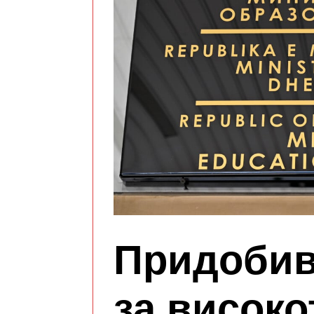
Придобив
за високо