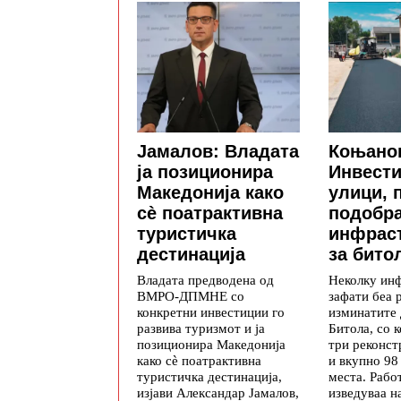
Јамалов: Владата
Коњано
ја позиционира
Инвести
Македонија како
улици, 
сè поатрактивна
подобр
туристичка
инфрас
дестинација
за бито
Владата предводена од
Неколку ин
ВМРО-ДПМНЕ со
зафати беа 
конкретни инвестиции го
изминатите 
развива туризмот и ја
Битола, со 
позиционира Македонија
три реконст
како сè поатрактивна
и вкупно 98
туристичка дестинација,
места. Рабо
изјави Александар Јамалов,
изведуваа н