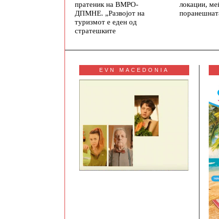
пратеник на ВМРО-
локации, ме
ДПМНЕ. „Развојот на
поранешната
туризмот е еден од
стратешките
EVN MACEDONIA