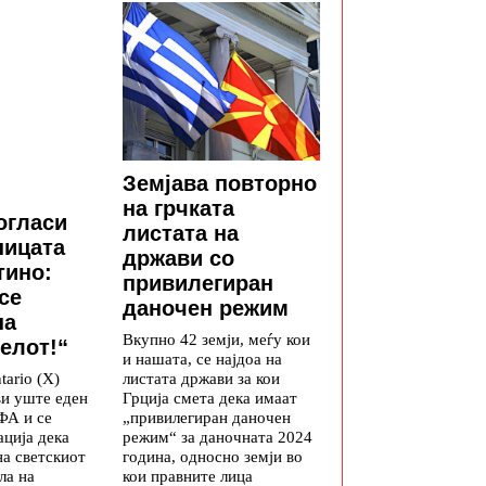
Земјава повторно
на грчката
огласи
листата на
ницата
држави со
тино:
привилегиран
се
даночен режим
на
Вкупно 42 земји, меѓу кои
елот!“
и нашата, се најдоа на
листата држави за кои
tario (X)
Грција смета дека имаат
ви уште еден
„привилегиран даночен
ФА и се
режим“ за даночната 2024
ција дека
година, односно земји во
на светскиот
кои правните лица
ла на