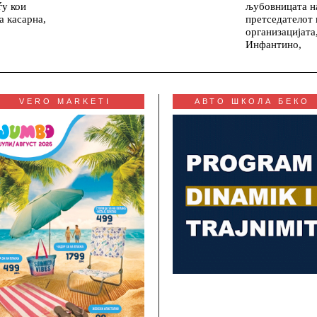
ѓу кои
љубовницата н
 касарна,
претседателот 
организацијата
Инфантино,
VERO MARKETI
АВТО ШКОЛА БЕКО