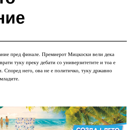
ние
вание пред финале. Премиерот Мицкоски вели дека
 врати туку преку дебати со универзитетите и тоа е
и. Според него, ова не е политичко, туку државно
младите.