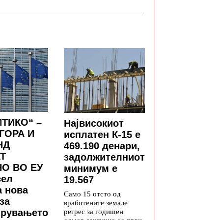
ТИКО“ –
Највисокиот
ГОРА И
исплатен К-15 е
НД
469.190 денари,
Т
задолжителниот
О ВО ЕУ
минимум е
сел
19.567
а нова
Само 15 отсто од
за
вработените земале
рувањето
регрес за годишен