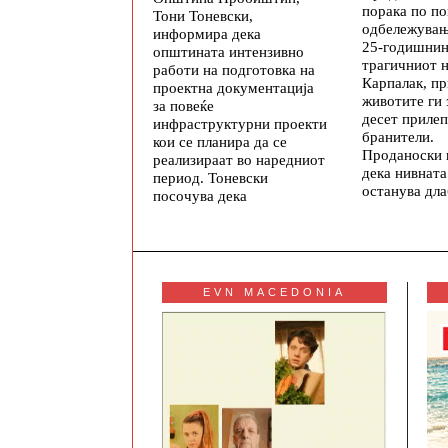
порака по п
Тони Тоневски,
одбележувањ
информира дека
25-годишнин
општината интензивно
трагичниот н
работи на подготовка на
Карпалак, п
проектна документација
животите ги 
за повеќе
десет приле
инфраструктурни проекти
бранители.
кои се планира да се
Проданоски 
реализираат во наредниот
дека нивната
период. Тоневски
останува дл
посочува дека
EVN MACEDONIA