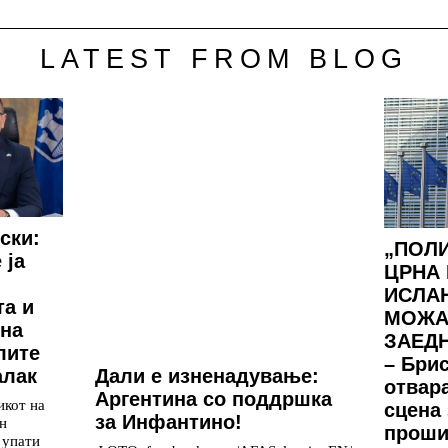
LATEST FROM BLOG
ски:
„ПОЛИ
 ја
ЦРНА 
ИСЛА
та и
МОЖА
 на
ЗАЕДН
лите
– Бри
Дали е изненадување:
алак
отвар
Аргентина со поддршка
икот на
сцена 
за Инфантино!
н
проши
 упати