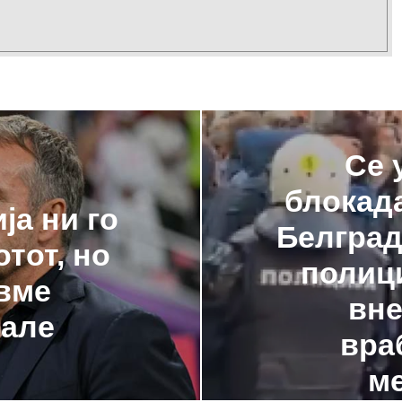
Се 
блокада
ја ни го
Белград
тот, но
полици
вме
вне
але
вра
м