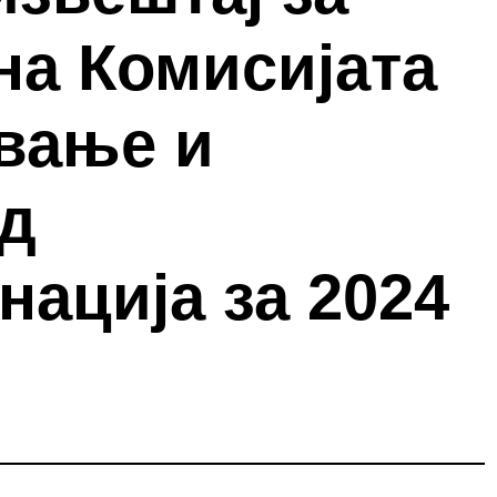
на Комисијата
ување и
од
ација за 2024