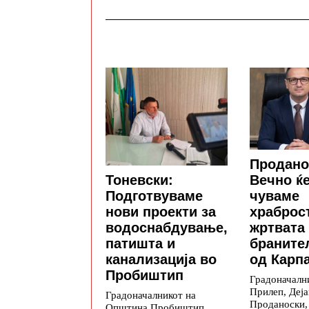
Продано
Тоневски:
Вечно ќе
Подготвуваме
чуваме
нови проекти за
храброс
водоснабдување,
жртвата
патишта и
браните
канализација во
од Карп
Пробиштип
Градоначалн
Прилеп, Деја
Градоначалникот на
Проданоски,
Општина Пробиштип,