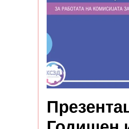
Презентац
Годишен и