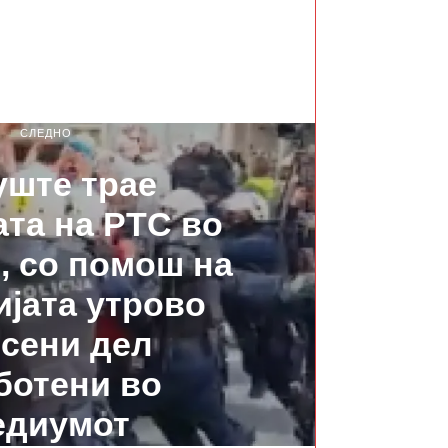
СЛЕДНО
уште трае
та на РТС во
, со помош на
јата утрово
сени дел
ботени во
едиумот