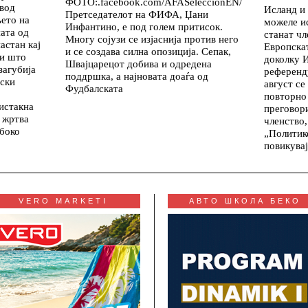
ФОТО:.facebook.com/AFASeleccionEN/
овод
Исланд и
Претседателот на ФИФА, Џани
ето на
можеле и
Инфантино, е под голем притисок.
ата од
станат чл
Многу сојузи се изјаснија против него
астан кај
Европскат
и се создава силна опозиција. Сепак,
ри што
доколку 
Швајцарецот добива и одредена
загубија
референд
поддршка, а најновата доаѓа од
пски
август се
Фудбалската
повторно
истакна
преговори
 жртва
членство,
абоко
„Политик
повикува
VERO MARKETI
АВТО ШКОЛА БЕКО