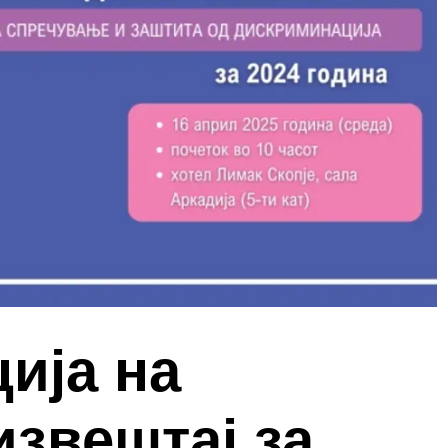
ија на
звештај за