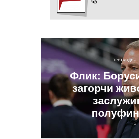
ПРЕТХОДНО
Флик: Боруси
загорчи живо
заслужи
полуфин