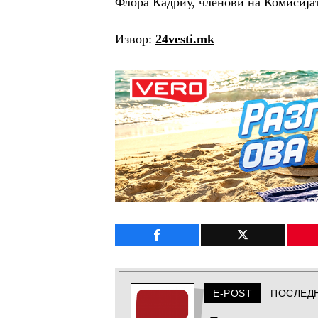
Флора Кадриу, членови на Комисија
Извор:
24vesti.mk
E-POST
ПОСЛЕД