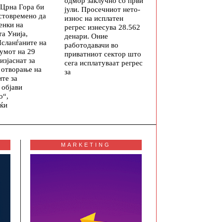
одмор заклучно со први
 Црна Гора би
јули. Просечниот нето-
стовремено да
износ на исплатен
енки на
регрес изнесува 28.562
а Унија,
денари. Оние
Исланѓаните на
работодавачи во
умот на 29
приватниот сектор што
 изјаснат за
сега исплатуваат регрес
 отворање на
за
те за
 објави
о“,
јќи
MARKETING