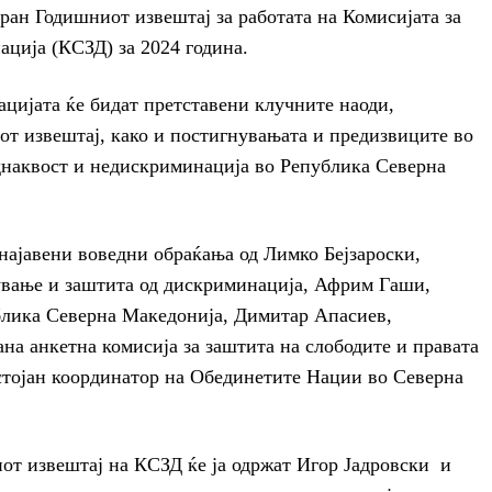
ран Годишниот извештај за работата на Комисијата за
ација (КСЗД) за 2024 година.
цијата ќе бидат претставени клучните наоди,
от извештај, како и постигнувањата и предизвиците во
днаквост и недискриминација во Република Северна
 најавени воведни обраќања од Лимко Бејзароски,
чување и заштита од дискриминација, Африм Гаши,
блика Северна Македонија, Димитар Апасиев,
ана анкетна комисија за заштита на слободите и правата
остојан координатор на Обединетите Нации во Северна
от извештај на КСЗД ќе ја одржат Игор Јадровски и