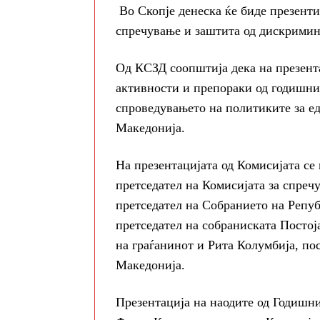
Во Скопје денеска ќе биде презенти
спречување и заштита од дискримин
Од КСЗД соопштија дека на презента
активности и препораки од годишни
спроведувањето на политиките за е
Македонија.
На презентацијата од Комисијата се
претседател на Комисијата за спре
претседател на Собранието на Репу
претседател на собраниската Постој
на граѓанинот и Рита Колумбија, п
Македонија.
Презентација на наодите од Годишни