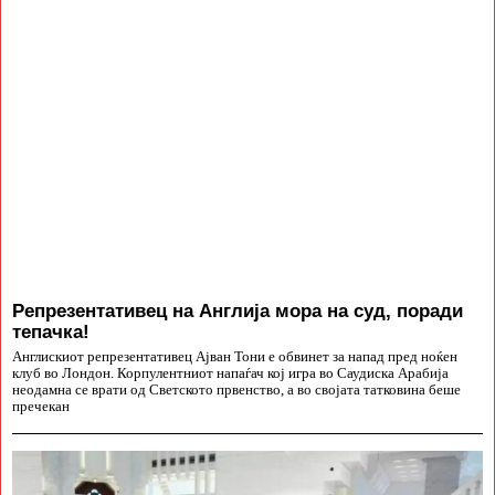
Репрезентативец на Англија мора на суд, поради
тепачка!
Англискиот репрезентативец Ајван Тони е обвинет за напад пред ноќен
клуб во Лондон. Корпулентниот напаѓач кој игра во Саудиска Арабија
неодамна се врати од Светското првенство, а во својата татковина беше
пречекан