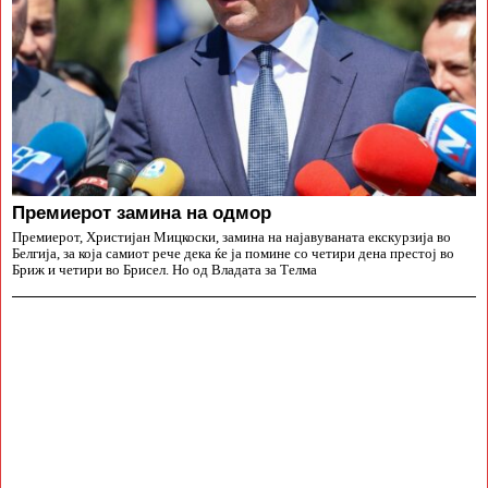
Премиерот замина на одмор
Премиерот, Христијан Мицкоски, замина на најавуваната екскурзија во
Белгија, за која самиот рече дека ќе ја помине со четири дена престој во
Бриж и четири во Брисел. Но од Владата за Телма