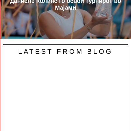
Даниеле Колинс го освои турнирот во
Мајами
LATEST FROM BLOG