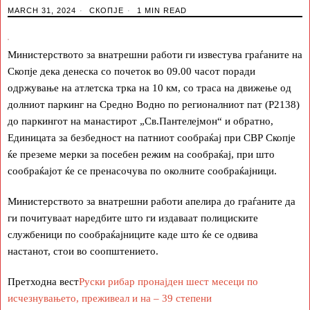
MARCH 31, 2024
СКОПЈЕ
1 MIN READ
Министерството за внатрешни работи ги известува граѓаните на
Скопје дека денеска со почеток во 09.00 часот поради
одржување на атлетска трка на 10 км, со траса на движење од
долниот паркинг на Средно Водно по регионалниот пат (Р2138)
до паркингот на манастирот „Св.Пантелејмон“ и обратно,
Единицата за безбедност на патниот сообраќај при СВР Скопје
ќе преземе мерки за посебен режим на сообраќај, при што
сообраќајот ќе се пренасочува по околните сообраќајници.
Министерството за внатрешни работи апелира до граѓаните да
ги почитуваат наредбите што ги издаваат полициските
службеници по сообраќајниците каде што ќе се одвива
настанот, стои во соопштението.
Претходна вест
Руски рибар пронајден шест месеци по
исчезнувањето, преживеал и на – 39 степени