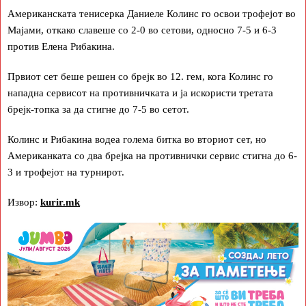
Американската тенисерка Даниеле Колинс го освои трофејот во
Мајами, откако славеше со 2-0 во сетови, односно 7-5 и 6-3
против Елена Рибакина.
Првиот сет беше решен со брејк во 12. гем, кога Колинс го
нападна сервисот на противничката и ја искористи третата
брејк-топка за да стигне до 7-5 во сетот.
Колинс и Рибакина водеа голема битка во вториот сет, но
Американката со два брејка на противнички сервис стигна до 6-
3 и трофејот на турнирот.
Извор:
kurir.mk