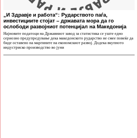
„И Здравје и работа“: Рударството паѓа,
инвестициите стојат – државата мора да го
ослободи развојниот потенцијал на Македонија
Најновите податоци на Државниот завод за статистика се уште едно
сериозно предупредување дека македонското рударство не смее повеќе да
биде оставено на маргините на економскиот развој. Додека вкупното
индустриско производство во јуни