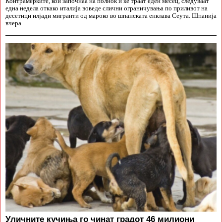
Контрамерките, кои започнаа на полноќ и ќе траат еден месец, следуваат
една недела откако италија воведе слични ограничувања по приливот на
десетици илјади мигранти од мароко во шпанската енклава Сеута. Шпанија
вчера
Уличните кучиња го чинат градот 46 милиони