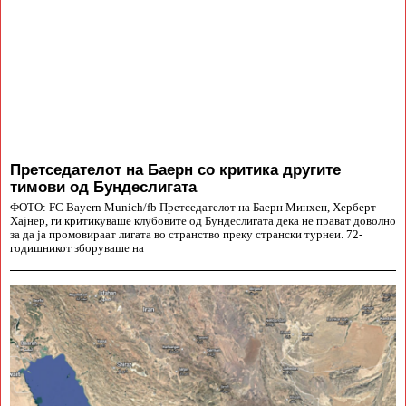
Претседателот на Баерн со критика другите
тимови од Бундеслигата
ФОТО: FC Bayern Munich/fb Претседателот на Баерн Минхен, Херберт
Хајнер, ги критикуваше клубовите од Бундеслигата дека не прават доволно
за да ја промовираат лигата во странство преку странски турнеи. 72-
годишникот зборуваше на