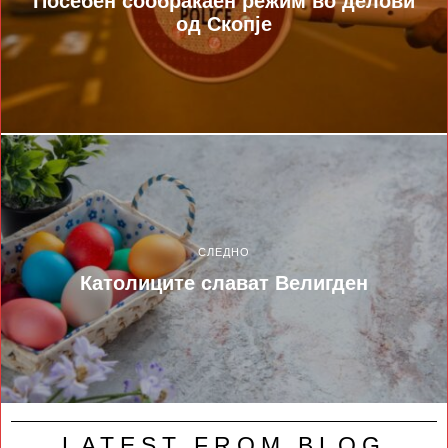
Посебен сообраќаен режим во делови
од Скопје
СЛЕДНО
Католиците слават Велигден
LATEST FROM BLOG