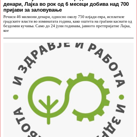
денари, Лајка во рок од 6 месеци добива над 700
пријави за заловување
Речиси 46 милиони денари, односно околу 750 илјади евра, исплатиле
градските власти во изминатата година, како оштета на граѓани каснати од
бездомни кучиња. Само до 24 јуни годинава, јавното претпријатие Лајка,
кое