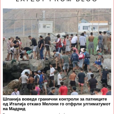
Шпанија воведе гранични контроли за патниците
од Италија откако Мелони го отфрли ултиматумот
на Мадрид