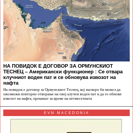
НА ПОВИДОК Е ДОГОВОР ЗА ОРМУНСКИОТ
ТЕСНЕЦ – Американски функционер : Се отвара
клучниот воден пат и се обновува извозот на
нафта
На повидок е договор за Ормунскиот Теснец, кој наскоро би можел да
овозможи повторно отворање на овој клучен воден пат и да го обнови
извозот на нафта, прекинат за време на петмесечната
EVN MACEDONIA