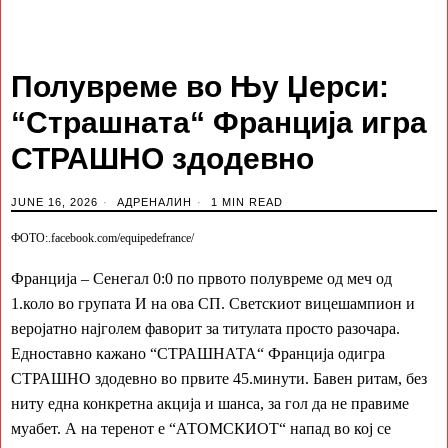
Полувреме во Њу Џерси:
“Страшната“ Франција игра
СТРАШНО здодевно
JUNE 16, 2026
АДРЕНАЛИН
1 MIN READ
ФОТО:.facebook.com/equipedefrance/
Франција – Сенегал 0:0 по првото полувреме од меч од
1.коло во групата И на ова СП. Светскиот вицешампион и
веројатно најголем фаворит за титулата просто разочара.
Едноставно кажано “СТРАШНАТА“ Франција одигра
СТРАШНО здодевно во првите 45.минути. Бавен ритам, без
ниту една конкретна акција и шанса, за гол да не правиме
муабет. А на теренот е “АТОМСКИОТ“ напад во кој се