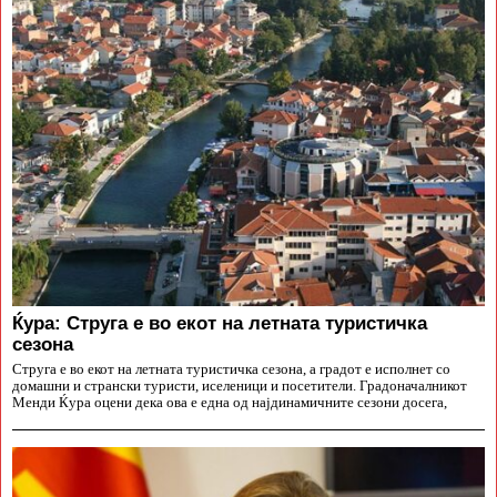
Ќура: Струга е во екот на летната туристичка
сезона
Струга е во екот на летната туристичка сезона, а градот е исполнет со
домашни и странски туристи, иселеници и посетители. Градоначалникот
Менди Ќура оцени дека ова е една од најдинамичните сезони досега,