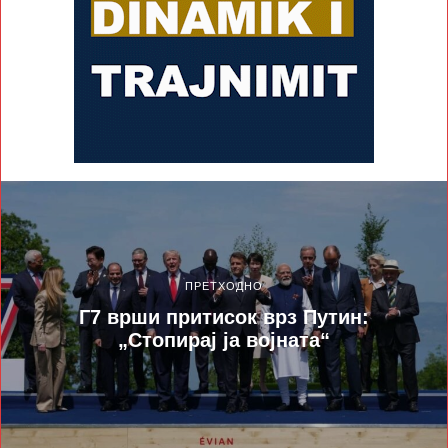
ПРЕТХОДНО
Г7 врши притисок врз Путин:
„Стопирај ја војната“