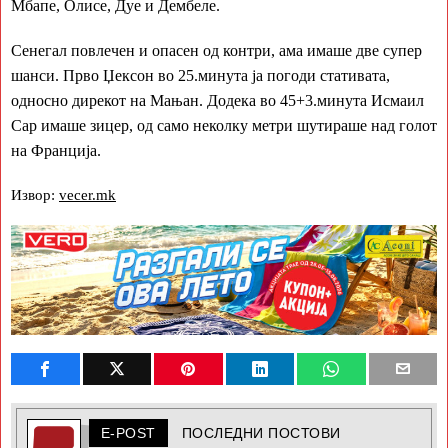
Мбапе, Олисе, Дуе и Дембеле.
Сенегал повлечен и опасен од контри, ама имаше две супер
шанси. Прво Џексон во 25.минута ја погоди стативата,
односно дирекот на Мањан. Додека во 45+3.минута Исмаил
Сар имаше зицер, од само неколку метри шутираше над голот
на Франција.
Извор:
vecer.mk
E-POST
ПОСЛЕДНИ ПОСТОВИ