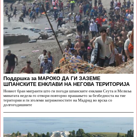
Поддршка за МАРОКО ДА ГИ ЗАЗЕМЕ
ШПАНСКИТЕ ЕНКЛАВИ НА НЕГОВА ТЕРИТОРИЈА
Новиот бран мигранти што ги погоди шпанските енклави Сеута и Мелиља
минатата недела го отвори повторно прашањето за безбедноста на тие
територии и ги зголеми загриженостите на Мадрид во врска со
долгогодишните