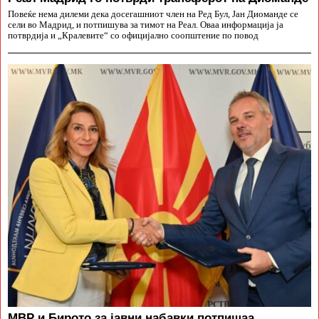
Повеќе нема дилеми дека досегашниот член на Ред Бул, Јан Диоманде се
сели во Мадрид, и потпишува за тимот на Реал. Оваа информација ја
потврдија и „Кралевите“ со официјално соопштение по повод
МВР и Бирото за јавни набавки потпишаа