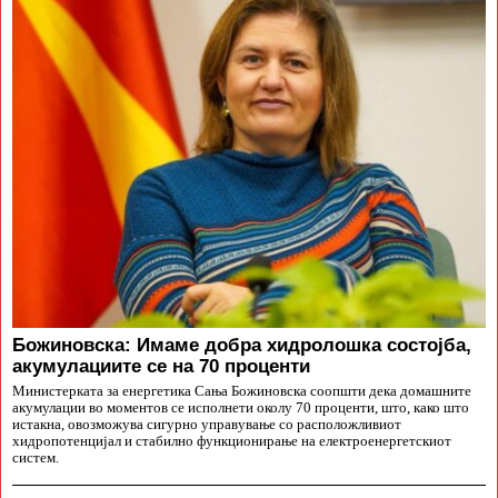
Божиновска: Имаме добра хидролошка состојба,
акумулациите се на 70 проценти
Министерката за енергетика Сања Божиновска соопшти дека домашните
акумулации во моментов се исполнети околу 70 проценти, што, како што
истакна, овозможува сигурно управување со расположливиот
хидропотенцијал и стабилно функционирање на електроенергетскиот
систем.