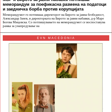
меморандум за поефикасна размена на податоци
и заедничка борба против корупцијата
Меморандумот го потпишаа директорот на Бирото за јавна безбедност,
Александар Јанев, и директорката на Бирото за јавни набавки, д-р Маре
Богева Мицовска. Со потпишувањето на меморандумот се воспоставува
рамка за унапредување на
EVN MACEDONIA